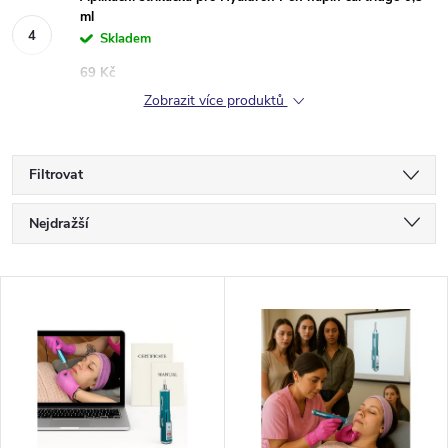
ml
Skladem
69 Kč
Zobrazit více produktů
Filtrovat
Ř
Nejdražší
a
Nejlevnější
V
Nejprodávanější
z
ý
Abecedně
e
p
n