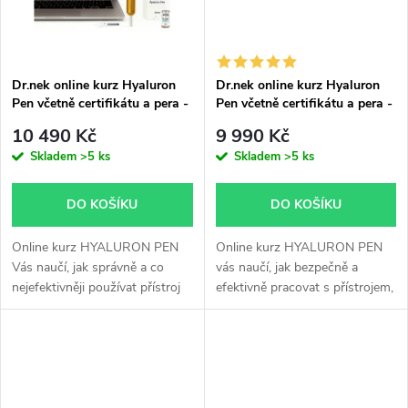
ů
Dr.nek online kurz Hyaluron
Dr.nek online kurz Hyaluron
Pen včetně certifikátu a pera -
Pen včetně certifikátu a pera -
tištěná verze
online verze
10 490 Kč
9 990 Kč
Skladem
>5 ks
Skladem
>5 ks
DO KOŠÍKU
DO KOŠÍKU
Online kurz HYALURON PEN
Online kurz HYALURON PEN
Vás naučí, jak správně a co
vás naučí, jak bezpečně a
nejefektivněji používat přístroj
efektivně pracovat s přístrojem,
hyaluron pen. V ceně kurzu je i
který patří mezi nejžádanější
přístroj. Pro zaslání vyplněné
estetické techniky. Získáte
certifikátu uveďte,...
kompletní know-how pro
aplikaci i...