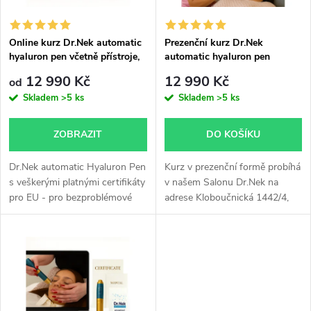
i
í
s
p
Online kurz Dr.Nek automatic
Prezenční kurz Dr.Nek
hyaluron pen včetně přístroje,
automatic hyaluron pen
p
tištěných skript a certifikátu
r
12 990 Kč
12 990 Kč
od
r
Skladem
>5 ks
Skladem
>5 ks
o
o
ZOBRAZIT
DO KOŠÍKU
d
d
Dr.Nek automatic Hyaluron Pen
Kurz v prezenční formě probíhá
u
s veškerými platnými certifikáty
v našem Salonu Dr.Nek na
pro EU - pro bezproblémové
adrese Kloboučnická 1442/4,
u
schválení hygienou. Nejnovější
Praha 4 nebo také v Bratislavě.
k
neinvazivní přístroj pro
k
kosmetické ošetření zvětšení...
t
t
ů