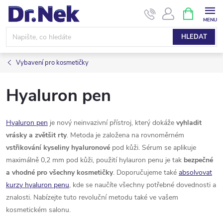
Přejít
NÁKUPNÍ
KOŠÍK
na
obsah
HLEDAT
Vybavení pro kosmetičky
Hyaluron pen
Hyaluron pen
je nový neinvazivní přístroj, který dokáže
vyhladit
vrásky a zvětšit rty
. Metoda je založena na rovnoměrném
vstřikování kyseliny hyaluronové
pod kůži. Sérum se aplikuje
maximálně 0,2 mm pod kůži, použití hylauron penu je tak
bezpečné
a vhodné pro všechny kosmetičky
. Doporučujeme také
absolvovat
kurzy hyaluron penu
, kde se naučíte všechny potřebné dovednosti a
znalosti. Nabízejte tuto revoluční metodu také ve vašem
kosmetickém salonu.