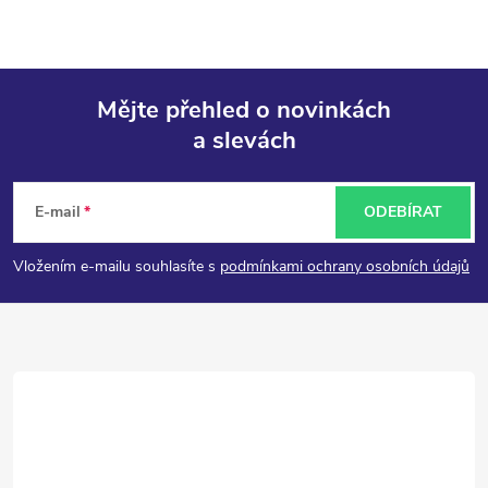
Mějte přehled o novinkách
a slevách
Z
á
E-mail
ODEBÍRAT
p
Vložením e-mailu souhlasíte s
podmínkami ochrany osobních údajů
a
t
í