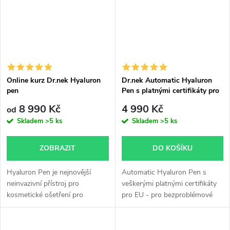
Online kurz Dr.nek Hyaluron
Dr.nek Automatic Hyaluron
pen
Pen s platnými certifikáty pro
použití v EU
8 990 Kč
4 990 Kč
od
Skladem
>5 ks
Skladem
>5 ks
ZOBRAZIT
DO KOŠÍKU
Hyaluron Pen je nejnovější
Automatic Hyaluron Pen s
neinvazivní přístroj pro
veškerými platnými certifikáty
kosmetické ošetření pro
pro EU - pro bezproblémové
zvětšení rtů nebo vyhlazení
schválení hygienou. Pro použití
vrásek. Hyaluron Pen pracuje s
je nutné zakoupit aplikační
pružinou a pístem, díky tomu
stříkačky 0,3 ml. Nejnovější...