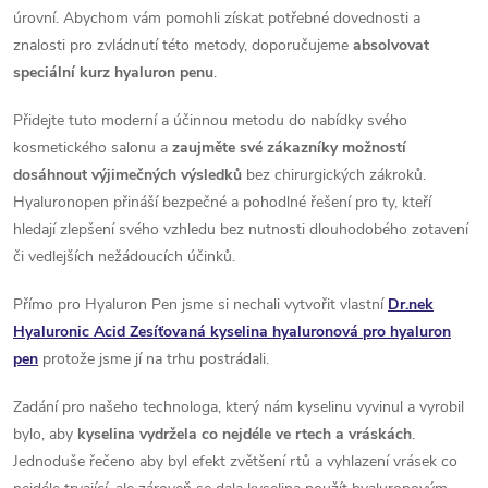
r
í
úrovní. Abychom vám pomohli získat potřebné dovednosti a
v
znalosti pro zvládnutí této metody, doporučujeme
absolvovat
speciální kurz hyaluron penu
.
k
Přidejte tuto moderní a účinnou metodu do nabídky svého
y
kosmetického salonu a
zaujměte své zákazníky možností
dosáhnout výjimečných výsledků
bez chirurgických zákroků.
v
Hyaluronopen přináší bezpečné a pohodlné řešení pro ty, kteří
ý
hledají zlepšení svého vzhledu bez nutnosti dlouhodobého zotavení
či vedlejších nežádoucích účinků.
p
Přímo pro Hyaluron Pen jsme si nechali vytvořit vlastní
Dr.nek
i
Hyaluronic Acid Zesíťovaná kyselina hyaluronová pro hyaluron
s
pen
protože jsme jí na trhu postrádali.
u
Zadání pro našeho technologa, který nám kyselinu vyvinul a vyrobil
bylo, aby
kyselina vydržela co nejdéle ve rtech a vráskách
.
Jednoduše řečeno aby byl efekt zvětšení rtů a vyhlazení vrásek co