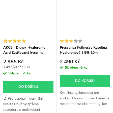
se pod tlakem...
AKCE - Dr.nek Hyaluronic
Pressensa Fullnesse Kyselina
Acid Zesíťovaná kyselina
Hyaluronová 3,5% 10ml
hyaluronová pro hyaluron pen
2 985 Kč
2 490 Kč
Měrná
1 492,50 Kč / 1 ks
Skladem
>5 ks
cena:
Skladem
>5 ks
DO KOŠÍKU
DO KOŠÍKU
Kyselina hyaluronová pro
aplikaci Hyaluronovým Perem a
🔬 Profesionální dermální
mezoterapeutické metody. Jde
kvalita Nová vylepšená
o synergetickou formuli s
receptura s molekulární