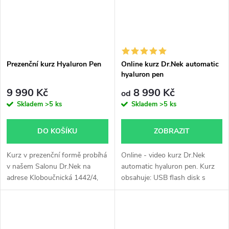
Prezenční kurz Hyaluron Pen
Online kurz Dr.Nek automatic
hyaluron pen
9 990 Kč
8 990 Kč
od
Skladem
>5 ks
Skladem
>5 ks
DO KOŠÍKU
ZOBRAZIT
Kurz v prezenční formě probíhá
Online - video kurz Dr.Nek
v našem Salonu Dr.Nek na
automatic hyaluron pen. Kurz
adrese Kloboučnická 1442/4,
obsahuje: USB flash disk s
Praha 4 nebo v Bratislavě.
video kurzem, tištěná skripta,
certifikát o absolvování kurzu.
Pro zaslání...