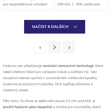
pro bezproblémové schválení
000 kDa 💧 35% zesíťovaná
hygienou. Pro použití je nutné
kyselina hyaluronová 🎯
zakoupit aplikační
speciálně vyvinutá pro
stříkačky. Nejnovější neinvazivní
hyaluronové pero
O
přístroj...
NAČÍST 8 DALŠÍCH
v
l
S
1
2
t
á
r
d
á
Hyaluron pen představuje
revoluční neinvazivní technologii
, která
a
n
nabízí efektivní řešení pro vyhlazení vrásek a zvětšení rtů. Tato
k
inovativní metoda spočívá v rovnoměrném vstřikování kyseliny
c
o
hyaluronové pod povrch pokožky, čímž zajišťuje přirozený a
í
mladistvý vzhled.
v
á
p
Díky tomu, že sérum je aplikováno pouze 0,2 mm pod kůži, je
n
použití hyaluron penu bezpečné
a vhodné pro kosmetičky všech