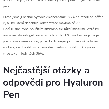
nejdéle trvající, ale zároveň se dala kyselina použít hyaluronovým
perem.
Proto jsme ji nechali vyrobit
v koncentraci 35%
na rozdíl od běžné
kyseliny, která dosahuje koncentrace maximálně 7%.
Docílili jsme toho
použitím nízkomolekulární kyseliny
, které by
nikdy nevytvořily gel, ani když jich bude 50%, ale tím, že jsme je
pospojovali mezi sebou, jsme docílili nejen příznivé viskozity na
aplikaci, ale dosáhli jsme i mnohem většího podílu HA kyselin
v roztoku – tedy těch 35%.
Nejčastější otázky a
odpovědi pro Hyaluron
Pen