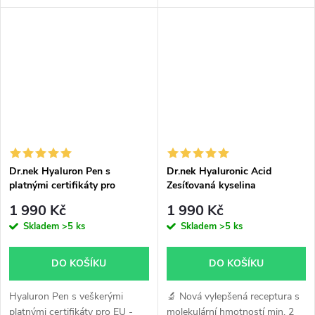
přesným poměrem kyseliny
hmotností min. 2 000 kDa
hyaluronové a organického
zajišťuje optimální viskozitu a
křemíku pro...
dlouhotrvající efekt. 💧 35%
zesíťovaná...
Dr.nek Hyaluron Pen s
Dr.nek Hyaluronic Acid
platnými certifikáty pro
Zesíťovaná kyselina
použití v EU
hyaluronová pro hyaluron pen
1 990 Kč
1 990 Kč
Skladem
>5 ks
Skladem
>5 ks
DO KOŠÍKU
DO KOŠÍKU
Hyaluron Pen s veškerými
🔬 Nová vylepšená receptura s
platnými certifikáty pro EU -
molekulární hmotností min. 2