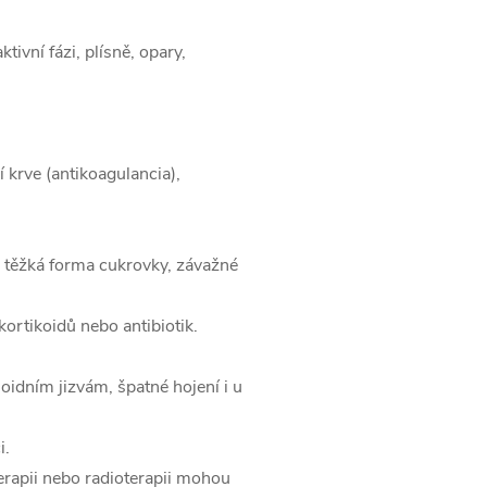
ivní fázi, plísně, opary,
í krve (antikoagulancia),
 těžká forma cukrovky, závažné
ortikoidů nebo antibiotik.
oidním jizvám, špatné hojení i u
i.
rapii nebo radioterapii mohou