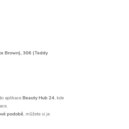
te Brown), 306 (Teddy
o aplikace
Beauty Hub 24
, kde
ace.
írové podobě
, můžete si je