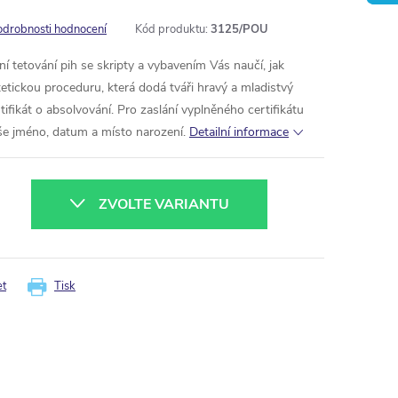
odrobnosti hodnocení
Kód produktu:
3125/POU
í tetování pih se skripty a vybavením Vás naučí, jak
etickou proceduru, která dodá tváři hravý a mladistvý
tifikát o absolvování.
Pro zaslání vyplněného certifikátu
e jméno, datum a místo narození.
Detailní informace
ZVOLTE VARIANTU
et
Tisk