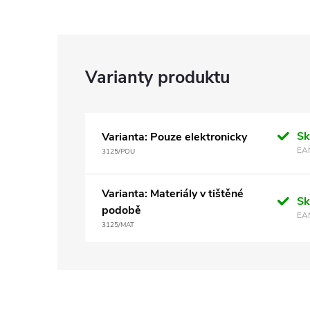
S
Varianta: Pouze elektronicky
EA
3125/POU
Varianta: Materiály v tištěné
S
podobě
EA
3125/MAT