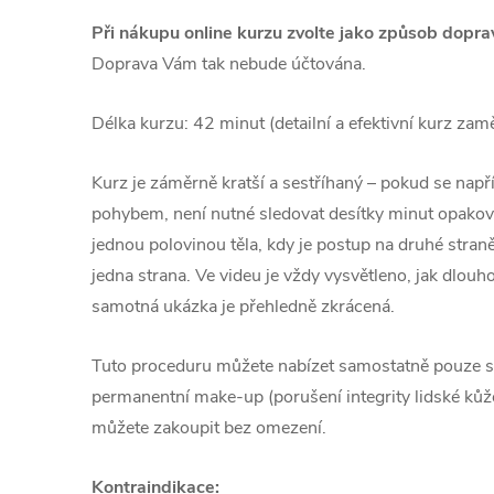
Při nákupu online kurzu zvolte jako způsob dopr
Doprava Vám tak nebude účtována.
Délka kurzu: 42 minut (detailní a efektivní kurz zaměř
Kurz je záměrně kratší a sestříhaný – pokud se např
pohybem, není nutné sledovat desítky minut opaková
jednou polovinou těla, kdy je postup na druhé stran
jedna strana. Ve videu je vždy vysvětleno, jak dlouho
samotná ukázka je přehledně zkrácená.
Tuto proceduru můžete nabízet samostatně pouze s 
permanentní make-up (porušení integrity lidské kůže
můžete zakoupit bez omezení.
Kontraindikace: