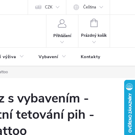
CZK
Čeština
NÁKUPNÍ
KOŠÍK
Prázdný košík
Přihlášení
í výživa
Vybavení
Kontakty
Blog
attoo
z s vybavením -
í tetování pih -
attoo