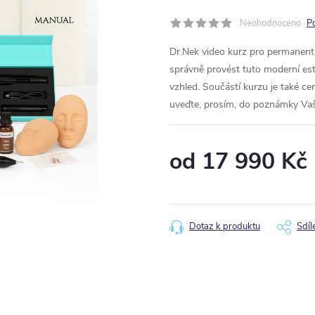
Neohodnoceno
P
Dr.Nek video kurz pro permanentn
správně provést tuto moderní est
vzhled. Součástí kurzu je také cer
uveďte, prosím, do poznámky Vaš
od
17 990 Kč
Měrná
cena:
Dotaz k produktu
Sdíl