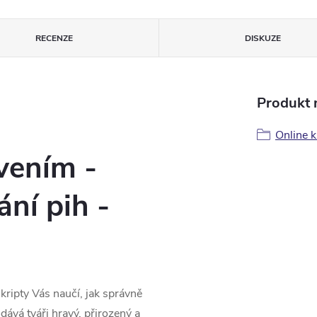
RECENZE
DISKUZE
Produkt n
Online k
vením -
ní pih -
kripty Vás naučí, jak správně
dává tváři hravý, přirozený a