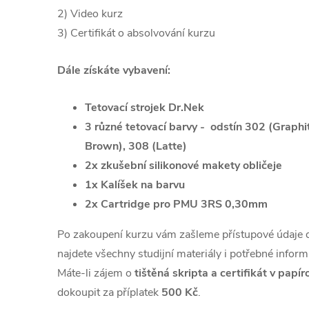
2) Video kurz
3) Certifikát o absolvování kurzu
Dále získáte vybavení:
Tetovací strojek Dr.Nek
3 různé tetovací barvy -
odstín 302 (Graphi
Brown), 308 (Latte)
2x zkušební silikonové makety obličeje
1x Kalíšek na barvu
2x Cartridge pro PMU 3RS 0,30mm
Po zakoupení kurzu vám zašleme přístupové údaje d
najdete všechny studijní materiály i potřebné inform
Máte-li zájem o
tištěná skripta a certifikát v pap
dokoupit za příplatek
500 Kč
.