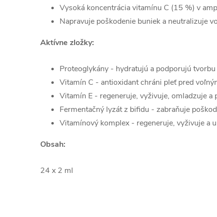
Vysoká koncentrácia vitamínu C (15 %) v amp
Napravuje poškodenie buniek a neutralizuje vo
Aktívne zložky:
Proteoglykány - hydratujú a podporujú tvorbu
Vitamín C - antioxidant chráni pleť pred voľný
Vitamín E - regeneruje, vyživuje, omladzuje a 
Fermentačný lyzát z bifidu - zabraňuje poško
Vitamínový komplex - regeneruje, vyživuje a 
Obsah:
24 x 2 ml