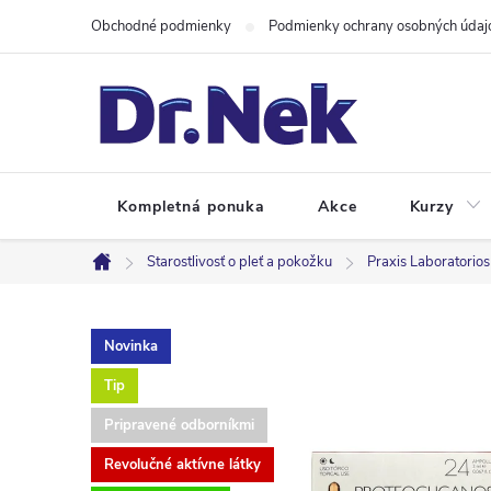
Prejsť
Obchodné podmienky
Podmienky ochrany osobných údaj
na
obsah
Kompletná ponuka
Akce
Kurzy
Starostlivosť o pleť a pokožku
Praxis Laboratorios
Domov
Novinka
Tip
Pripravené odborníkmi
Revolučné aktívne látky