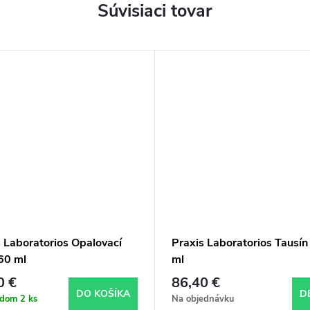
Súvisiaci tovar
 Laboratorios Opalovací
Praxis Laboratorios Tausí
60 ml
ml
0 €
86,40 €
DO KOŠÍKA
D
adom
2 ks
Na objednávku