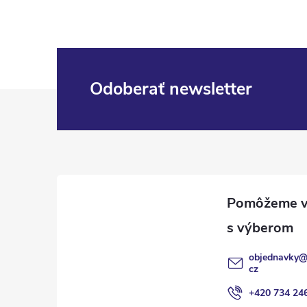
Odoberať newsletter
Z
á
p
ä
t
objednavky
i
cz
+420 734 24