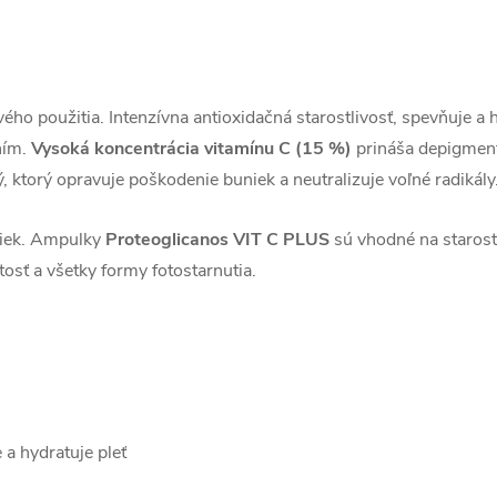
ého použitia. Intenzívna antioxidačná starostlivosť, spevňuje a h
ním.
Vysoká koncentrácia vitamínu C (15 %)
prináša depigment
, ktorý opravuje poškodenie buniek a neutralizuje voľné radikály
niek. Ampulky
Proteoglicanos VIT C PLUS
sú vhodné na starostl
osť a všetky formy fotostarnutia.
 a hydratuje pleť