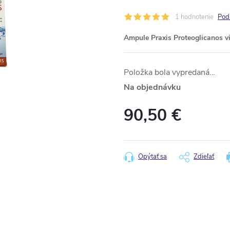
1 hodnotenie
Pod
Ampule Praxis Proteoglicanos vi
Položka bola vypredaná…
Na objednávku
90,50 €
Jednotková
cena:
Opýtať sa
Zdieľať