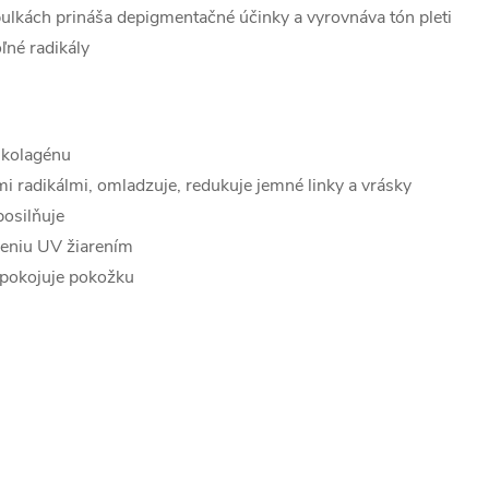
ulkách prináša depigmentačné účinky a vyrovnáva tón pleti
ľné radikály
 kolagénu
mi radikálmi, omladzuje, redukuje jemné linky a vrásky
posilňuje
deniu UV žiarením
upokojuje pokožku