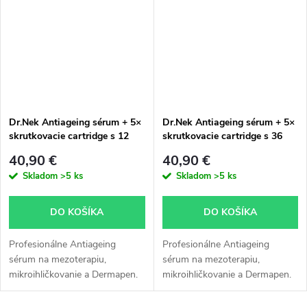
Pomáha pri...
regeneráciu...
Dr.Nek Antiageing sérum + 5×
Dr.Nek Antiageing sérum + 5×
skrutkovacie cartridge s 12
skrutkovacie cartridge s 36
ihlami ZADARMO
ihlami ZADARMO
40,90 €
40,90 €
Skladom
>5 ks
Skladom
>5 ks
DO KOŠÍKA
DO KOŠÍKA
Profesionálne Antiageing
Profesionálne Antiageing
sérum na mezoterapiu,
sérum na mezoterapiu,
mikroihličkovanie a Dermapen.
mikroihličkovanie a Dermapen.
Obsahuje kyselinu hyalurónovú,
Obsahuje kyselinu hyalurónovú,
kolagén, aminokyseliny a
kolagén, aminokyseliny a