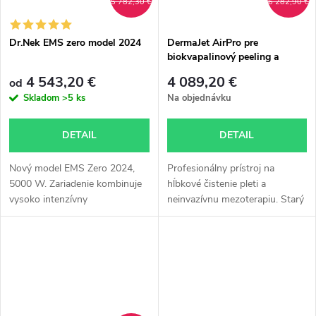
5 782,30 €
6 282,90 €
Dr.Nek EMS zero model 2024
DermaJet AirPro pre
biokvapalinový peeling a
neinvazívnu mezoterapiu
4 543,20 €
4 089,20 €
od
Skladom
>5 ks
Na objednávku
DETAIL
DETAIL
Nový model EMS Zero 2024,
Profesionálny prístroj na
5000 W. Zariadenie kombinuje
hĺbkové čistenie pleti a
vysoko intenzívny
neinvazívnu mezoterapiu. Starý
elektromagnetický svalový
necelé 2 roky, s certifikáciou a
tréning, ktorý účinne buduje
možnosťou zaškolenia.
svaly a spaľuje tuky. Zariadenie
Viditeľné výsledky už po prvom
je skladom u...
ošetrení....