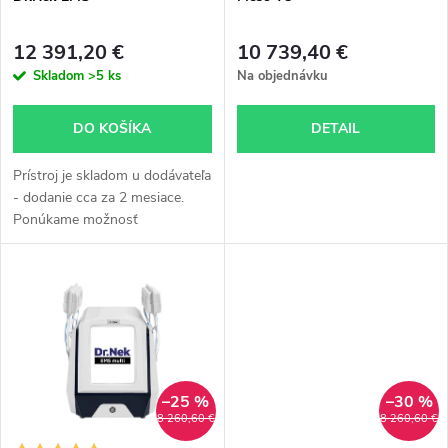
e
p
p
12 391,20 €
10 739,40 €
r
Skladom
>5 ks
Na objednávku
r
o
DO KOŠÍKA
DETAIL
o
d
Prístroj je skladom u dodávateľa
d
- dodanie cca za 2 mesiace.
Ponúkame možnosť
u
expresného dodania - letecky,
u
kalkulácia individuálne podľa
k
dohody, dodanie cca 3 týždne.
k
Pre...
t
t
o
o
–25 %
–30 %
v
8 260,60 €
8 260,60 €