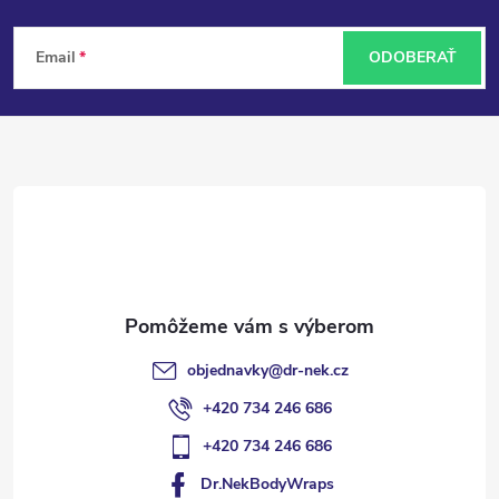
Z
Email
ODOBERAŤ
á
p
ä
t
i
e
objednavky
@
dr-nek.cz
+420 734 246 686
+420 734 246 686
Dr.NekBodyWraps