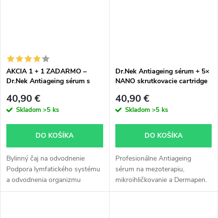
AKCIA 1 + 1 ZADARMO –
Dr.Nek Antiageing sérum + 5×
Dr.Nek Antiageing sérum s
NANO skrutkovacie cartridge
kyselinou hyalurónovou,
ZADARMO
40,90 €
40,90 €
kolagénom, aminokyselinami
Skladom
>5 ks
Skladom
>5 ks
a minerálmi pre mezoterapiu a
mikroihličkovanie
DO KOŠÍKA
DO KOŠÍKA
Bylinný čaj na odvodnenie
Profesionálne Antiageing
Podpora lymfatického systému
sérum na mezoterapiu,
a odvodnenia organizmu
mikroihličkovanie a Dermapen.
Funkčná bylinná zmes na
Obsahuje kyselinu hyalurónovú,
odvodnenie organizmu a
kolagén, aminokyseliny a
podporu lymfatického systému.
minerály. Podporuje hydratáciu,