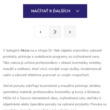
minerály. Podporuje hydratáciu,
minerály. Podporuje hydratáciu,
O
regeneráciu...
regeneráciu...
NAČÍTAŤ 6 ĎALŠÍCH
v
l
S
1
2
t
á
r
d
á
V kategórii
Akcie
na e-shope Dr. Nek nájdete starostlivo vybrané
a
n
produkty, prístroje a vzdelávacie programy za zvýhodnené ceny.
k
Táto sekcia je určená profesionálom v oblasti kozmetiky, estetiky,
c
o
masáží a wellness, ktorí chcú rozvíjať svoje služby, modernizovať
i
salón a zároveň efektívne pracovať so svojím rozpočtom.
v
a
e
Akčné ponuky zahŕňajú kozmetické a masážne prístroje, lehátka,
n
spotrebný materiál, profesionálnu kozmetiku aj kurzy a školenia.
p
i
Môže ísť o časovo obmedzené zľavy, zvýhodnené sety, darčeky k
e
r
objednávke alebo špeciálne ponuky na vybrané produkty. Ponuka sa