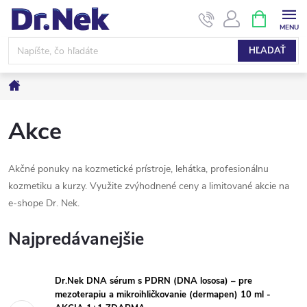
Prejsť
NÁKUPN
KOŠÍK
na
obsah
HĽADAŤ
Domov
Akce
Akčné ponuky na kozmetické prístroje, lehátka, profesionálnu
kozmetiku a kurzy. Využite zvýhodnené ceny a limitované akcie na
e-shope Dr. Nek.
Najpredávanejšie
Dr.Nek DNA sérum s PDRN (DNA lososa) – pre
mezoterapiu a mikroihličkovanie (dermapen) 10 ml -