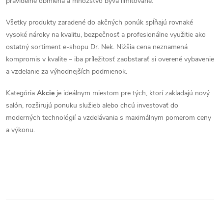
pravidelne obmieňa a množstvo býva limitované.
v
Všetky produkty zaradené do akčných ponúk spĺňajú rovnaké
k
vysoké nároky na kvalitu, bezpečnosť a profesionálne využitie ako
ostatný sortiment e-shopu Dr. Nek. Nižšia cena neznamená
y
kompromis v kvalite – iba príležitosť zaobstarať si overené vybavenie
v
a vzdelanie za výhodnejších podmienok.
ý
Kategória
Akcie
je ideálnym miestom pre tých, ktorí zakladajú nový
salón, rozširujú ponuku služieb alebo chcú investovať do
p
moderných technológií a vzdelávania s maximálnym pomerom ceny
i
a výkonu.
s
u