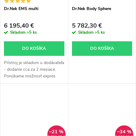
v
Dr.Nek EMS multi
Dr.Nek Body Sphere
6 195,40 €
5 782,30 €
Skladom
>5 ks
Skladom
>5 ks
DO KOŠÍKA
DO KOŠÍKA
Prístroj je skladom u dodávateľa
- dodanie cca za 2 mesiace.
Ponúkame možnosť expres
dodania - letecky, kalkulácia
individuálne podľa dohody,
dodanie cca 3 týždne. Pre
všetky...
–21 %
–34 %