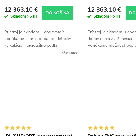
12 363,10 €
12 363,10 €
DO KOŠÍKA
DO
Skladom
>5 ks
Skladom
>5 ks
Prístroj je skladom u dodávateľa,
Prístroj je skladom u dodá
ponúkame expres dodanie - letecky,
dodanie cca za 2 mesiace
kalkulácia individuálne podľa
Ponúkame možnosť expr
dohody, dodanie približne 3 týždne.
dodania - letecky, kalkulác
Kód:
1900
Uvedená cena zahŕňa štandardné
individuálne podľa dohody
dodanie cca...
cca 3 týždne. Pre...