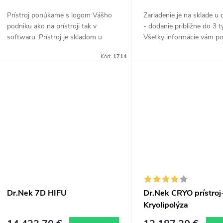
o
d
Prístroj ponúkame s logom Vášho
Zariadenie je na sklade u
d
podniku ako na prístroji tak v
- dodanie približne do 3 
u
softwaru. Prístroj je skladom u
Všetky informácie vám p
u
dodávateľa - dodanie cca za 2
Monika Chrastilová na te
Kód:
1714
k
mesiace. Ponúkame možnosť
čísle +420 604 330 073.Trá
k
expres dodania - letecky,...
t
t
o
o
v
v
Dr.Nek 7D HIFU
Dr.Nek CRYO prístroj
Kryolipolýza