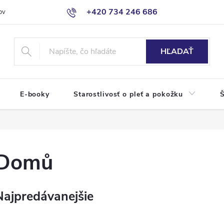
+420 734 246 686
ov
HĽADAŤ
E-booky
Starostlivosť o pleť a pokožku
Š
Domů
Najpredávanejšie