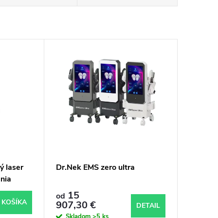
ý laser
Dr.Nek EMS zero ultra
ania
15
od
 KOŠÍKA
907,30 €
DETAIL
Skladom
>5 ks