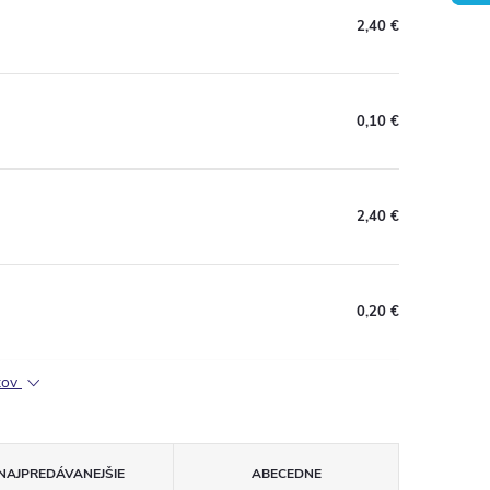
2,40 €
0,10 €
2,40 €
0,20 €
ktov
NAJPREDÁVANEJŠIE
ABECEDNE