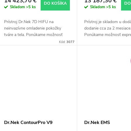
14 423,70 €
13 187,30 €
DO KOŠÍKA
DO
Skladom
>5 ks
Skladom
>5 ks
Prístroj Dr.Nek 7D HIFU na
Prístroj je skladom u dodá
neinvazívne omladenie pokožky
dodanie cca za 2 mesiace
tváre a tela. Ponúkame možnosť
Ponúkame možnosť expre
expresného dodania – letecky,
- letecky, kalkulácia indiv
Kód:
3077
kalkulácia individuálne podľa
podľa dohody, dodanie cc
dohody, dodanie cca 3 týždne....
týždne. Pre všetky...
Dr.Nek ContourPro V9
Dr.Nek EMS