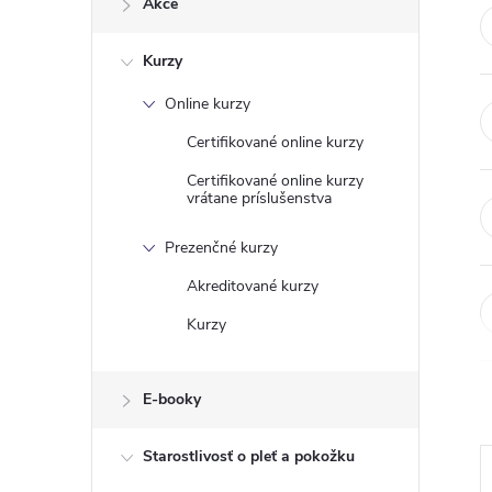
Akce
n
Kurzy
ý
Online kurzy
p
Certifikované online kurzy
a
Certifikované online kurzy
vrátane príslušenstva
n
Prezenčné kurzy
e
Akreditované kurzy
Kurzy
l
E-booky
Starostlivosť o pleť a pokožku