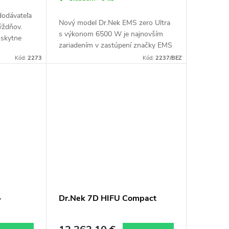
 dodávateľa
Nový model Dr.Nek EMS zero Ultra
týždňov.
s výkonom 6500 W je najnovším
oskytne
zariadením v zastúpení značky EMS
lefónnom
zero na českom a európskom trhu.
Kód:
2273
Kód:
2237/BEZ
pia vás...
Ošetrenie prístrojom Dr.Nek EMS
zero Ultra je...
-
Dr.Nek 7D HIFU Compact