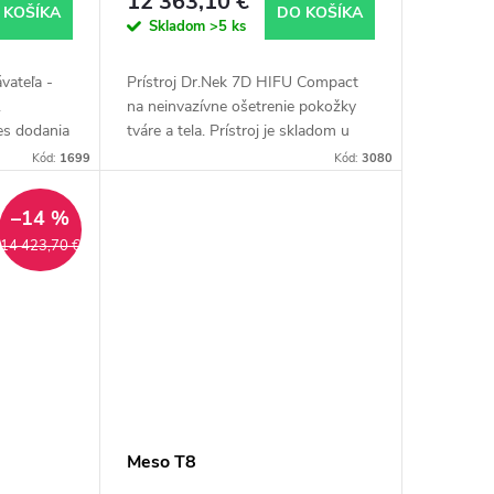
12 363,10 €
 KOŠÍKA
DO KOŠÍKA
Skladom
>5 ks
vateľa -
Prístroj Dr.Nek 7D HIFU Compact
.
na neinvazívne ošetrenie pokožky
s dodania
tváre a tela. Prístroj je skladom u
iduálne
dodávateľa – dodanie cca za 3
Kód:
1699
Kód:
3080
a 3
týždne. Pre všetky informácie
volajte Moniku...
–14 %
14 423,70 €
Meso T8