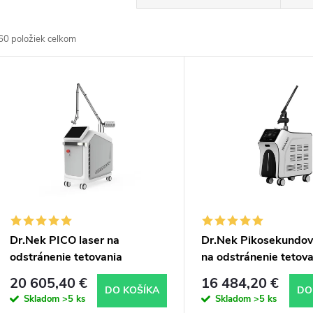
a
60
položiek celkom
d
V
e
ý
n
p
e
s
p
p
Dr.Nek PICO laser na
Dr.Nek Pikosekundov
r
odstránenie tetovania
na odstránenie tetov
r
20 605,40 €
16 484,20 €
o
DO KOŠÍKA
DO
Skladom
>5 ks
Skladom
>5 ks