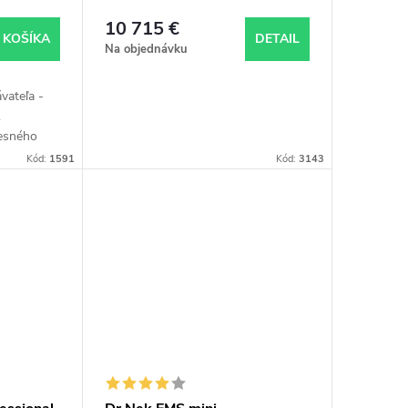
10 715 €
 KOŠÍKA
DETAIL
Na objednávku
vateľa -
.
esného
ia
Kód:
1591
Kód:
3143
, dodanie