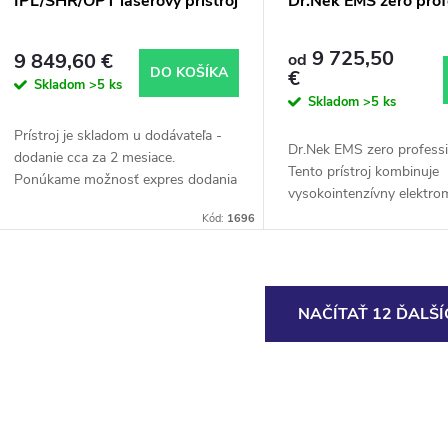
IPL/SHR/OPT laserový prístroj
Dr.Nek EMS zero prof
9 725,50
9 849,60 €
od
DO KOŠÍKA
€
Skladom
>5 ks
Skladom
>5 ks
Prístroj je skladom u dodávateľa -
Dr.Nek EMS zero professi
dodanie cca za 2 mesiace.
Tento prístroj kombinuje
Ponúkame možnosť expres dodania
vysokointenzívny elektro
- letecky, kalkulácia individuálne
svalový tréning na efektí
Kód:
1696
podľa dohody, dodanie cca 3
budovanie svalov a spaľo
týždne. Pre všetky...
tukov. Tieto tréningy vedú 
O
NAČÍTAŤ 12 ĎALŠ
v
á