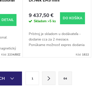
essional
Dr.Nek EMS mini
9 437,50 €
DO KOŠÍKA
DETAIL
Skladom
>5 ks
Prístroj je skladom u dodávateľa -
onal.
dodanie cca za 2 mesiace.
Ponúkame možnosť expres dodania
magnetický
- letecky, kalkulácia individuálne
vne
Kód:
2234/BEZ
Kód:
1822
podľa dohody, dodanie cca 3
vanie
týždne. Pre všetky...
k...
S
ÍCH
1
64
t
r
á
n