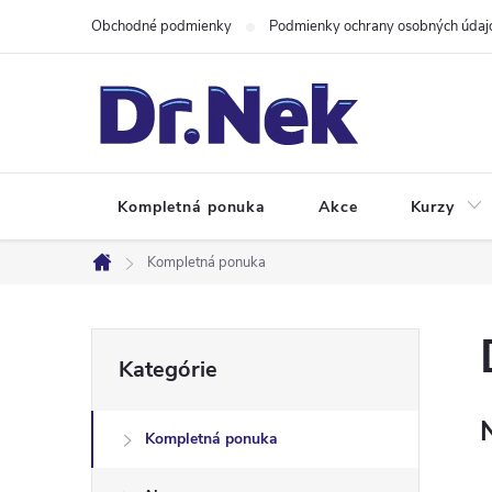
Prejsť
Obchodné podmienky
Podmienky ochrany osobných údaj
na
obsah
Kompletná ponuka
Akce
Kurzy
Kompletná ponuka
Domov
B
Preskočiť
Kategórie
kategórie
o
Kompletná ponuka
č