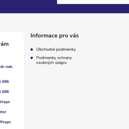
Informace pro vás
Obchodné podmienky
Podmienky ochrany
osobných údajov
@
dr-nek.
6 686
6 686
Wraps
utor
Wraps