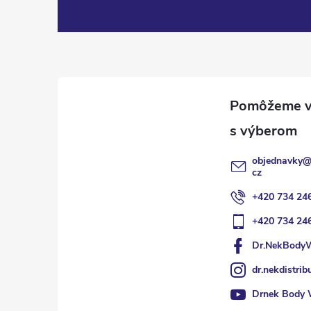
Z
á
p
ä
t
objednavky
i
cz
+420 734 24
e
+420 734 24
Dr.NekBody
dr.nekdistrib
Drnek Body 