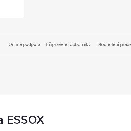
Online podpora
Připraveno odborníky
Dlouholetá prax
ka ESSOX