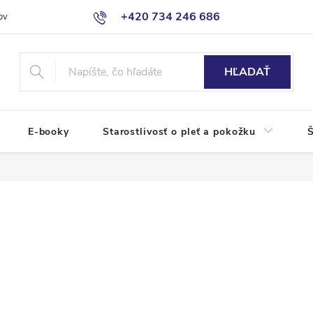
+420 734 246 686
ov
HĽADAŤ
E-booky
Starostlivosť o pleť a pokožku
Š