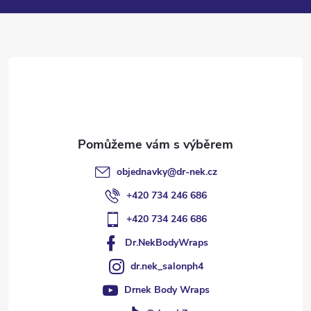
a
t
í
objednavky
@
dr-nek.cz
+420 734 246 686
+420 734 246 686
Dr.NekBodyWraps
dr.nek_salonph4
Drnek Body Wraps