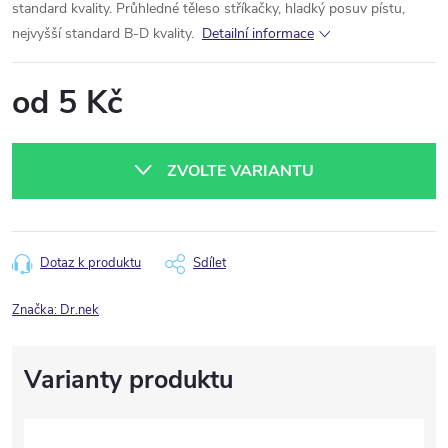
standard kvality. Průhledné těleso stříkačky, hladký posuv pístu,
nejvyšší standard B-D kvality.
Detailní informace
od
5 Kč
Měrná
cena:
ZVOLTE VARIANTU
Dotaz k produktu
Sdílet
Značka:
Dr.nek