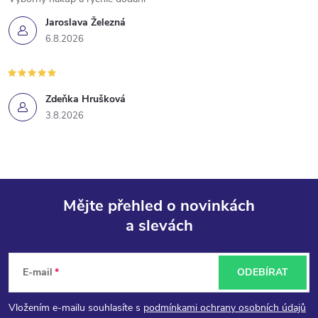
Jaroslava Železná
6.8.2026
Zdeňka Hrušková
3.8.2026
Mějte přehled o novinkách
a slevách
Z
á
E-mail
ODEBÍRAT
p
Vložením e-mailu souhlasíte s
podmínkami ochrany osobních údajů