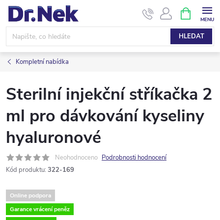
Přejít
NÁKUPNÍ
KOŠÍK
na
obsah
HLEDAT
Kompletní nabídka
Sterilní injekční stříkačka 2
ml pro dávkování kyseliny
hyaluronové
Neohodnoceno
Podrobnosti hodnocení
Kód produktu:
322-169
Online podpora
Garance vrácení peněz