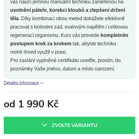
vás naučí jemnou manuální techniku zaměřenou na
uvolnění páteře, korekci kloubů a zlepšení držení
těla
. Díky kombinaci obou metod dokážete efektivně
pracovat s bolestmi zad, svalovým napětím i celkovou
regenerací organismu. Kurz vás provede
kompletním
postupem krok za krokem
tak, abyste techniku
mohli ihned využít v praxi.
Pro zaslání vyplněné certifikátu uveďte, prosím, do
poznámky Vaše jméno, datum a místo narození.
Detailní informace
od
1 990 Kč
Měrná
cena:
ZVOLTE VARIANTU