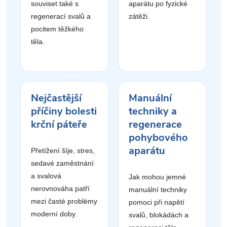
souviset také s
aparátu po fyzické
regenerací svalů a
zátěži.
pocitem těžkého
těla.
Nejčastější
Manuální
příčiny bolesti
techniky a
krční páteře
regenerace
pohybového
aparátu
Přetížení šíje, stres,
sedavé zaměstnání
a svalová
Jak mohou jemné
nerovnováha patří
manuální techniky
mezi časté problémy
pomoci při napětí
moderní doby.
svalů, blokádách a