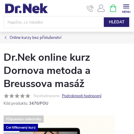
Přejít
NÁKUPNÍ
KOŠÍK
na
obsah
HLEDAT
Online kurzy bez příslušenství
Dr.Nek online kurz
Dornova metoda a
Breussova masáž
Neohodnoceno
Podrobnosti hodnocení
Kód produktu:
3470/POU
Připraveno odborníky
Certifikovaný kurz