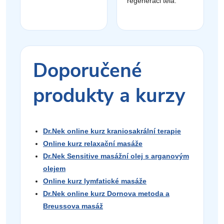
regeneraci těla.
Doporučené
produkty a kurzy
Dr.Nek online kurz kraniosakrální terapie
Online kurz relaxační masáže
Dr.Nek Sensitive masážní olej s arganovým
olejem
Online kurz lymfatické masáže
Dr.Nek online kurz Dornova metoda a
Breussova masáž