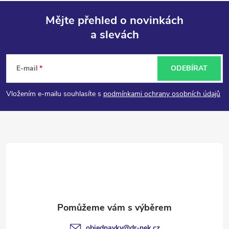
Mějte přehled o novinkách
a slevách
Z
á
E-mail
ODEBÍRAT
p
Vložením e-mailu souhlasíte s
podmínkami ochrany osobních údajů
a
t
í
objednavky
@
dr-nek.cz