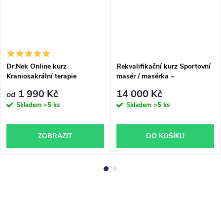
Dr.Nek Online kurz
Rekvalifikační kurz Sportovní
Kraniosakrální terapie
masér / masérka –
akreditovaný kurz MŠMT ČR
1 990 Kč
14 000 Kč
od
(Brno)
Skladem
>5 ks
Skladem
>5 ks
ZOBRAZIT
DO KOŠÍKU