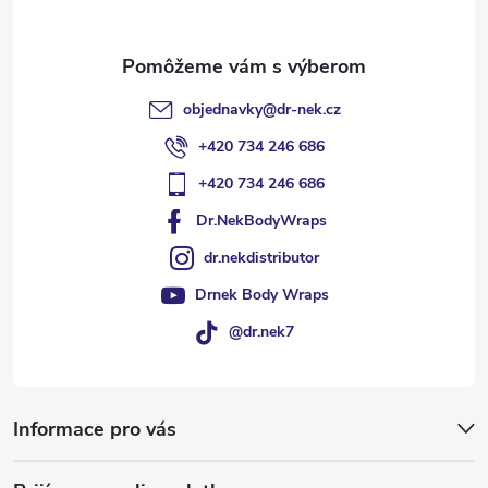
i
e
objednavky
@
dr-nek.cz
+420 734 246 686
+420 734 246 686
Dr.NekBodyWraps
dr.nekdistributor
Drnek Body Wraps
@dr.nek7
Informace pro vás