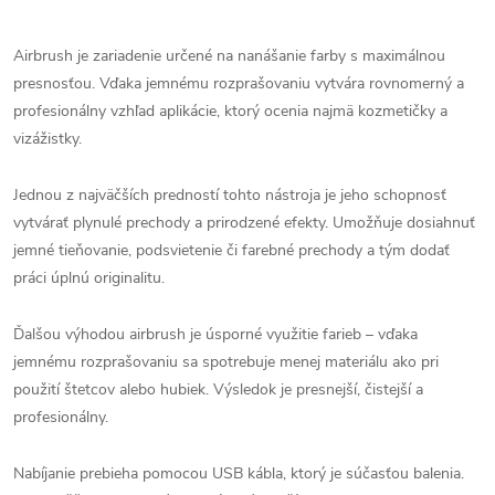
Airbrush je zariadenie určené na nanášanie farby s maximálnou
presnosťou. Vďaka jemnému rozprašovaniu vytvára rovnomerný a
profesionálny vzhľad aplikácie, ktorý ocenia najmä kozmetičky a
vizážistky.
Jednou z najväčších predností tohto nástroja je jeho schopnosť
vytvárať plynulé prechody a prirodzené efekty. Umožňuje dosiahnuť
jemné tieňovanie, podsvietenie či farebné prechody a tým dodať
práci úplnú originalitu.
Ďalšou výhodou airbrush je úsporné využitie farieb – vďaka
jemnému rozprašovaniu sa spotrebuje menej materiálu ako pri
použití štetcov alebo hubiek. Výsledok je presnejší, čistejší a
profesionálny.
Nabíjanie prebieha pomocou USB kábla, ktorý je súčasťou balenia.