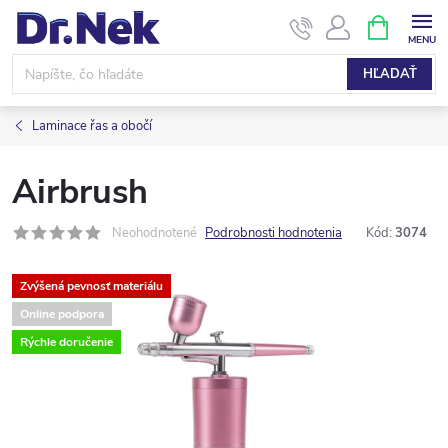
Prejsť
NÁKUPN
KOŠÍK
na
obsah
HĽADAŤ
Laminace řas a obočí
Airbrush
Neohodnotené
Podrobnosti hodnotenia
Kód:
3074
Zvýšená pevnosť materiálu
Online podpora
Rýchle doručenie