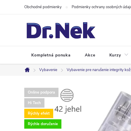
Prejsť
Obchodné podmienky
Podmienky ochrany osobných údaj
na
obsah
Kompletná ponuka
Akce
Kurzy
Vybavenie
Vybavenie pre narušenie integrity ko
Domov
Online podpora
Hi Tech
Rýchly efekt
Rýchle doručenie