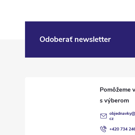
Odoberať newsletter
Z
á
p
ä
t
objednavky
i
cz
+420 734 24