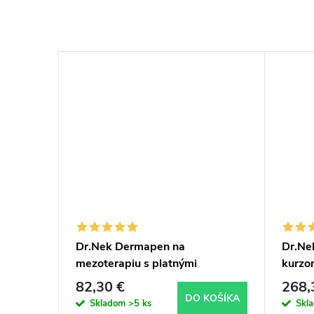
LED
Dr.Nek Dermapen na
Dr.Ne
mezoterapiu s platnými
kurzo
certifikátmi pre použitie v EÚ
certif
82,30 €
268,
plus Dr.Nek DNA sérum s PDRN
Antia
DETAIL
DO KOŠÍKA
Skladom
>5 ks
Skl