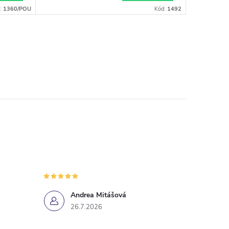
:
1360/POU
Kód:
1492
Andrea Mitášová
26.7.2026