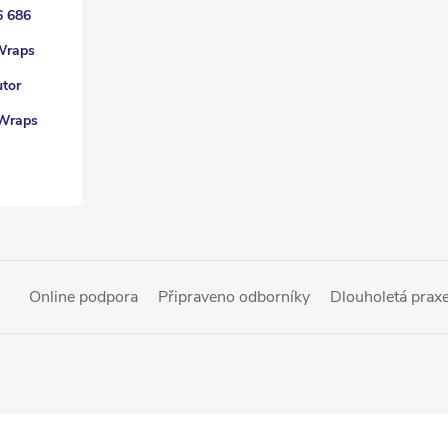
6 686
Wraps
utor
Wraps
Online podpora
Připraveno odborníky
Dlouholetá prax