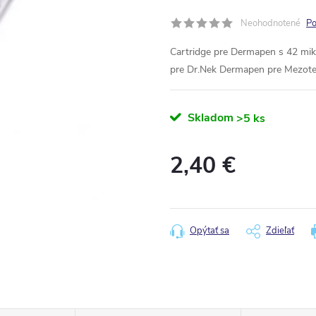
Neohodnotené
Po
Cartridge pre Dermapen s 42 mikr
pre Dr.Nek Dermapen pre Mezote
Skladom
>5 ks
2,40 €
Jednotková
cena:
Opýtať sa
Zdieľať