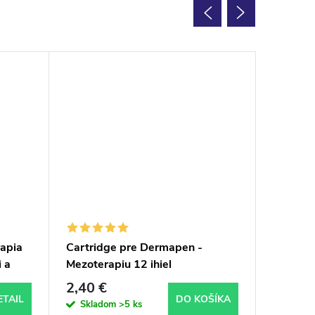
rapia
Cartridge pre Dermapen -
Cartrid
 a
Mezoterapiu 12 ihiel
Mezotera
2,40 €
2,40 €
ETAIL
DO KOŠÍKA
Skladom
>5 ks
Sklad