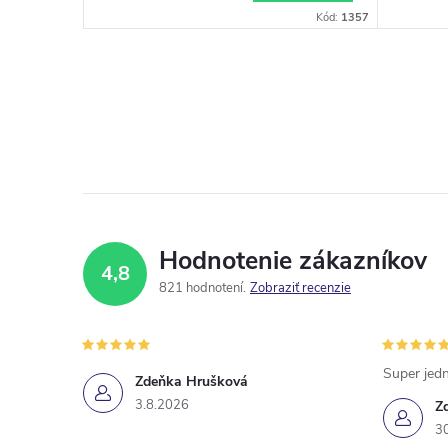
(DNA lososa) – na mezoterapiu a
tlačen
ód:
2240/PRO3
Kód:
1357
mikroihličkovanie (dermapen) 10
ml
Hodnotenie zákazníkov
4,8
821 hodnotení
Zobraziť recenzie
Super jedn
Zdeňka Hrušková
3.8.2026
Z
3