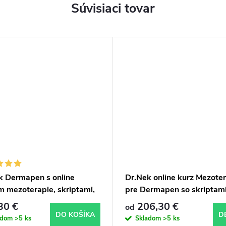
Súvisiaci tovar
k Dermapen s online
Dr.Nek online kurz Mezote
m mezoterapie, skriptami,
pre Dermapen so skriptami
ikátom a Dr.Nek
certifikátom
30 €
206,30 €
od
geing sérom ZDARMA –
DO KOŠÍKA
D
adom
>5 ks
Skladom
>5 ks