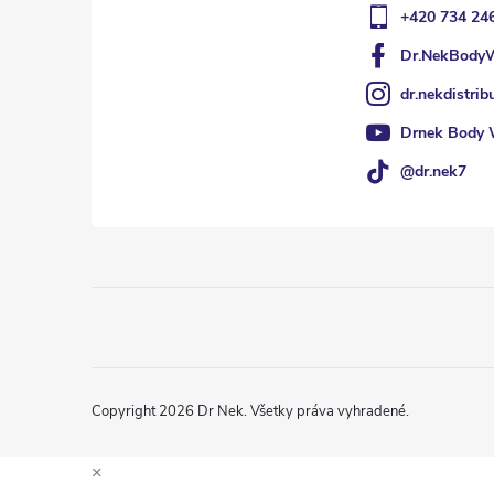
e
+420 734 24
Dr.NekBody
dr.nekdistrib
Drnek Body 
@dr.nek7
Copyright 2026
Dr Nek
. Všetky práva vyhradené.
×