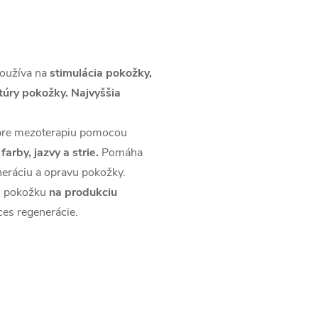
používa na
stimulácia pokožky,
túry pokožky. Najvyššia
é pre mezoterapiu pomocou
arby, jazvy a strie.
Pomáha
neráciu a opravu pokožky.
 pokožku
na produkciu
ces regenerácie.