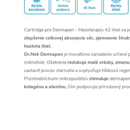
Cartridge pre Dermapen - Mezoterapiu 42 ihiel sa 
zlepšenie celkovej absorpcie sér, zjemnenie štruk
hustota ihiel.
Dr.Nek Dermapen
je inovatívne zariadenie určen
mikroihiel. Ošetrenie
redukuje malé vrásky, zmenu f
zastaviť proces starnutia a ovplyvňuje hĺbkovú rege
Prostredníctvom mikropunktov
stimuluje
dermapen
kolagénu a elastínu
, čím podporuje prirodzený pro