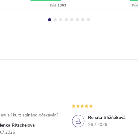
á verzia
Kód:
1363
Kód
ání a i kurz splněno očekávání
Renata Bližňáková
26.7.2026
denka Ritschelova
0.7.2026