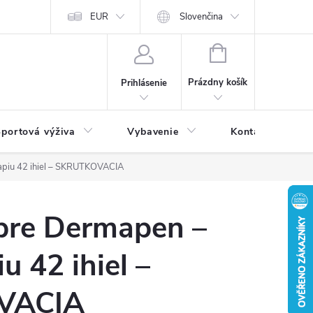
EUR
Slovenčina
NÁKUPNÝ
KOŠÍK
Prázdny košík
Prihlásenie
portová výživa
Vybavenie
Kontakty
apiu 42 ihiel – SKRUTKOVACIA
 pre Dermapen –
u 42 ihiel –
VACIA