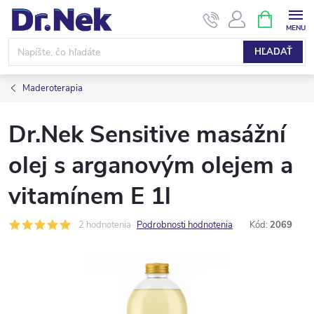
Prejsť
NÁKUPN
KOŠÍK
na
obsah
HĽADAŤ
Maderoterapia
Dr.Nek Sensitive masážní
olej s arganovým olejem a
vitamínem E 1l
2 hodnotenia
Podrobnosti hodnotenia
Kód:
2069