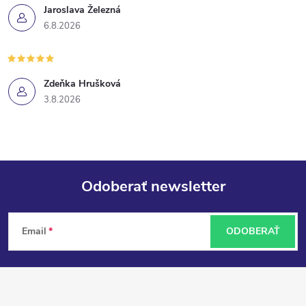
Jaroslava Železná
6.8.2026
Zdeňka Hrušková
3.8.2026
Odoberať newsletter
Z
Email
ODOBERAŤ
á
p