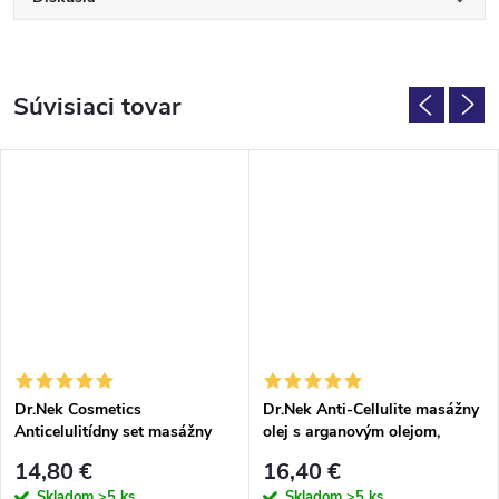
Súvisiaci tovar
Dr.Nek Cosmetics
Dr.Nek Anti-Cellulite masážny
Anticelulitídny set masážny
olej s arganovým olejom,
roller a anticelulitídny
škoricovým olejom, kávovým
14,80 €
16,40 €
škoricový olej
olejom a vitamínom E 1l
Skladom
>5 ks
Skladom
>5 ks