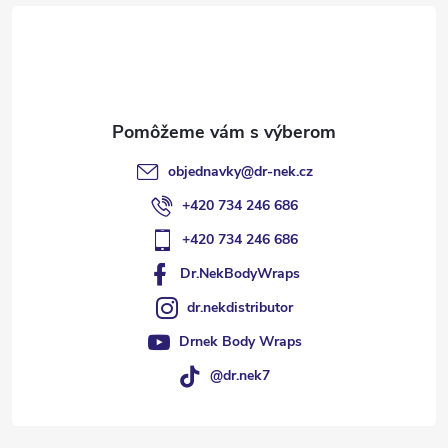
ä
t
i
e
objednavky
@
dr-nek.cz
+420 734 246 686
+420 734 246 686
Dr.NekBodyWraps
dr.nekdistributor
Drnek Body Wraps
@dr.nek7