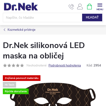
Prejsť
NÁKUPN
KOŠÍK
na
obsah
HĽADAŤ
Kozmetické prístroje
Dr.Nek silikonová LED
maska na obličej
Neohodnotené
Podrobnosti hodnotenia
Kód:
2954
Zvýšená pevnosť materiálu
Hi Tech
Rýchle doručenie