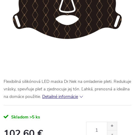
Flexibilná silikónová LED maska Dr.Nek na omladenie pleti. Redukuje
vrásky, spevňuje pleť a zjednocuje jej tón. Ľahká, prenosná a ideálna
na domáce použitie.
Detailné informácie
Skladom
>5 ks
102,60 €