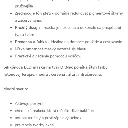
pružnejšia.
Zjednocuje tón pleti -
pomáha redukovať pigmentové škvrny
a začervenanie.
Pružný dizajn -
maska je flexibilná a dokonale sa prispôsobí
tvaru tváre.
Prenosná a ľahká -
ideálna na domáce použitie a cestovanie.
Nízka hmotnosť masky nezaťažuje hlavu
Praktické ovládanie pomocou voličov.
Silikónová LED maska na tvár Dr.Nek ponúka štyri farby
fotónovej terapie: modrá , červená , žltá , infračervená.
Modré svetlo:
Aktivuje porfyrín
chemická reakcia, ktorá ničí škodlivé baktérie
antibakteriálny a protizápalový účinok
prevencia tvorby akné