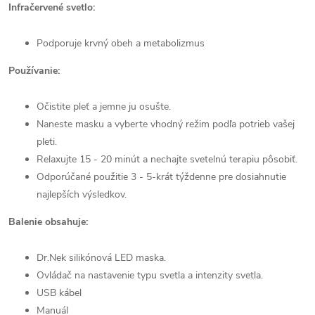
Infračervené svetlo:
Podporuje krvný obeh a metabolizmus
Používanie:
Očistite pleť a jemne ju osušte.
Naneste masku a vyberte vhodný režim podľa potrieb vašej
pleti.
Relaxujte 15 - 20 minút a nechajte svetelnú terapiu pôsobiť.
Odporúčané použitie 3 - 5-krát týždenne pre dosiahnutie
najlepších výsledkov.
Balenie obsahuje:
Dr.Nek silikónová LED maska.
Ovládač na nastavenie typu svetla a intenzity svetla.
USB kábel
Manuál