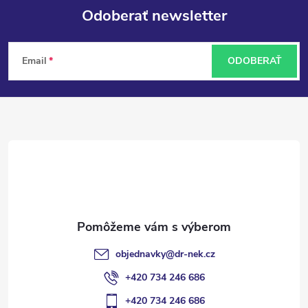
Odoberať newsletter
Z
Email
ODOBERAŤ
á
p
ä
t
i
e
objednavky
@
dr-nek.cz
+420 734 246 686
+420 734 246 686