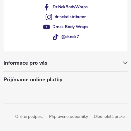
Dr.NekBodyWraps
dr.nekdistributor
Drnek Body Wraps
@dr.nek7
Informace pro vás
Prijímame online platby
Online podpora
Připraveno odborníky
Dlouholetá praxe