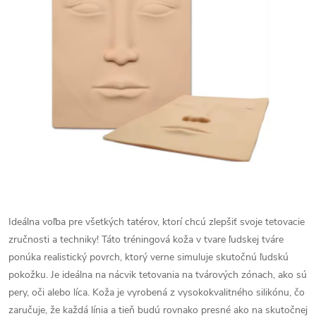
Ideálna voľba pre všetkých tatérov, ktorí chcú zlepšiť svoje tetovacie
zručnosti a techniky! Táto tréningová koža v tvare ľudskej tváre
ponúka realistický povrch, ktorý verne simuluje skutočnú ľudskú
pokožku. Je ideálna na nácvik tetovania na tvárových zónach, ako sú
pery, oči alebo líca. Koža je vyrobená z vysokokvalitného silikónu, čo
zaručuje, že každá línia a tieň budú rovnako presné ako na skutočnej