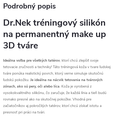
Podrobný popis
Dr.Nek tréningový silikón
na permanentný make up
3D tváre
Ideálna voľba pre všetkých tatérov
, ktorí chcú zlepšiť svoje
tetovacie zručnosti a techniky! Táto tréningová koža v tvare ľudskej
tváre ponúka realistický povrch, ktorý verne simuluje skutočnú
ľudskú pokožku.
Je ideálna na nácvik tetovania na tvárových
zónach, ako sú pery, oči alebo líca
. Koža je vyrobená z
vysokokvalitného silikónu, čo zaručuje, že každá línia a tieň budú
rovnako presné ako na skutočnej pokožke. Vhodná pre
začiatočníkov aj pokročilých tatérov, ktorí chcú získať istotu a
presnosť pri práci na tvári.