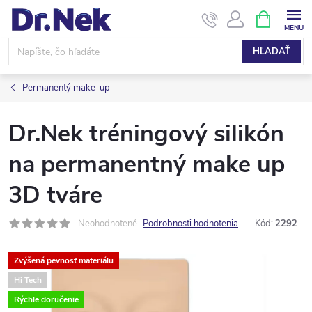
Prejsť
NÁKUPN
KOŠÍK
na
obsah
HĽADAŤ
Permanentý make-up
Dr.Nek tréningový silikón
na permanentný make up
3D tváre
Neohodnotené
Podrobnosti hodnotenia
Kód:
2292
Zvýšená pevnosť materiálu
Hi Tech
Rýchle doručenie