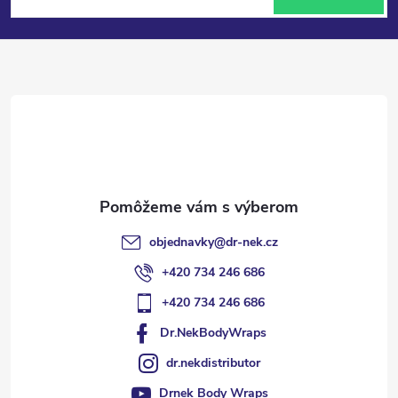
á
p
ä
t
i
e
objednavky
@
dr-nek.cz
+420 734 246 686
+420 734 246 686
Dr.NekBodyWraps
dr.nekdistributor
Drnek Body Wraps