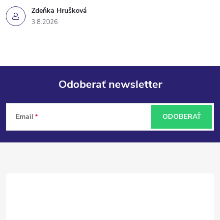
Zdeňka Hrušková
3.8.2026
Odoberať newsletter
Z
Email
ODOBERAŤ
á
p
ä
t