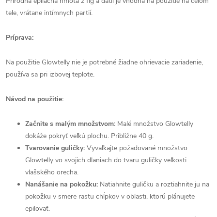
Prírodná epilačná hmota z fíg a datlí je vhodná na použitie na celom
tele, vrátane intímnych partií.
Príprava:
Na použitie Glowtelly nie je potrebné žiadne ohrievacie zariadenie,
používa sa pri izbovej teplote.
Návod na použitie:
Začnite s malým množstvom:
Malé množstvo Glowtelly
dokáže pokryť veľkú plochu. Približne 40 g.
Tvarovanie guličky:
Vyvaľkajte požadované množstvo
Glowtelly vo svojich dlaniach do tvaru guličky veľkosti
vlašského orecha.
Nanášanie na pokožku:
Natiahnite guličku a roztiahnite ju na
pokožku v smere rastu chĺpkov v oblasti, ktorú plánujete
epilovať.