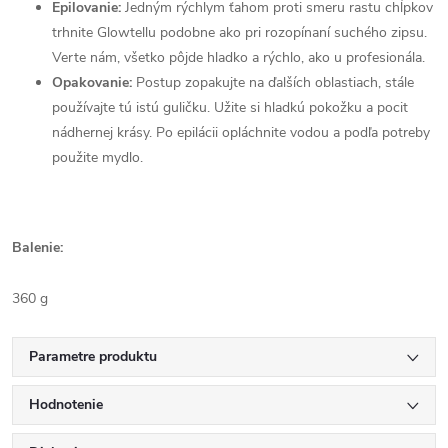
Epilovanie:
Jedným rýchlym ťahom proti smeru rastu chĺpkov
trhnite Glowtellu podobne ako pri rozopínaní suchého zipsu.
Verte nám, všetko pôjde hladko a rýchlo, ako u profesionála.
Opakovanie:
Postup zopakujte na ďalších oblastiach, stále
používajte tú istú guličku. Užite si hladkú pokožku a pocit
nádhernej krásy. Po epilácii opláchnite vodou a podľa potreby
použite mydlo.
Balenie:
360 g
Parametre produktu
Hodnotenie