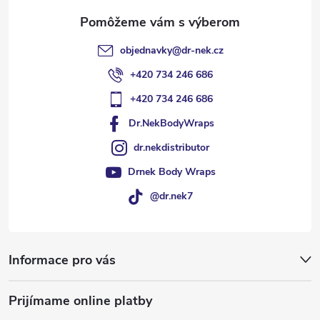
i
e
objednavky
@
dr-nek.cz
+420 734 246 686
+420 734 246 686
Dr.NekBodyWraps
dr.nekdistributor
Drnek Body Wraps
@dr.nek7
Informace pro vás
Prijímame online platby