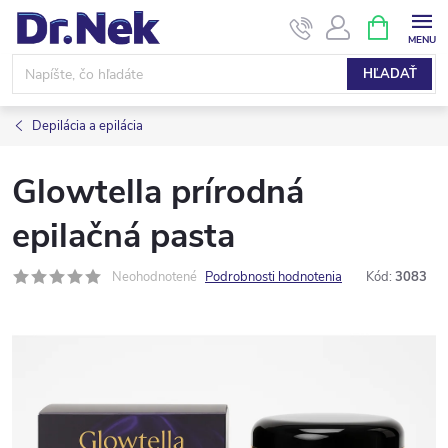
Prejsť
NÁKUPN
KOŠÍK
na
obsah
HĽADAŤ
Depilácia a epilácia
Glowtella prírodná
epilačná pasta
Neohodnotené
Podrobnosti hodnotenia
Kód:
3083