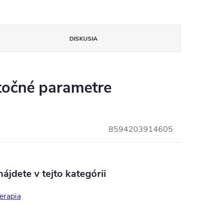
DISKUSIA
očné parametre
8594203914605
ájdete v tejto kategórii
erapia