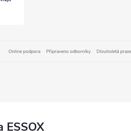
Online podpora
Připraveno odborníky
Dlouholetá prax
ka ESSOX