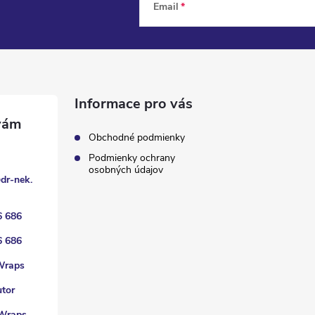
Email
Informace pro vás
Obchodné podmienky
Podmienky ochrany
osobných údajov
@
dr-nek.
6 686
6 686
Wraps
utor
Wraps