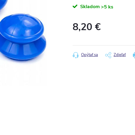
Skladom
>5 ks
8,20 €
Jednotková
cena:
Opýtať sa
Zdieľať