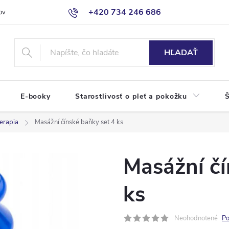
+420 734 246 686
ov
HĽADAŤ
E-booky
Starostlivosť o pleť a pokožku
Š
erapia
Masážní čínské baňky set 4 ks
Masážní čí
ks
Neohodnotené
Po