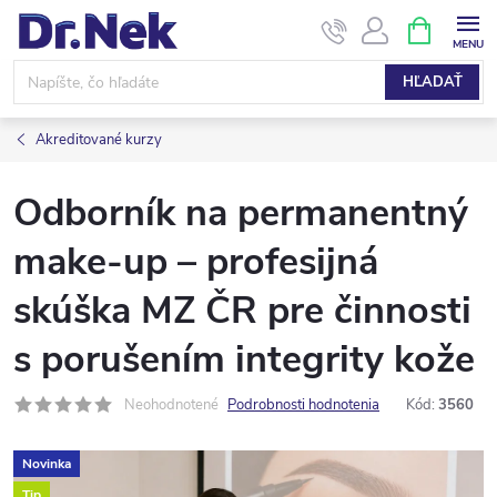
Prejsť
NÁKUPN
KOŠÍK
na
obsah
HĽADAŤ
Akreditované kurzy
Odborník na permanentný
make-up – profesijná
skúška MZ ČR pre činnosti
s porušením integrity kože
Neohodnotené
Podrobnosti hodnotenia
Kód:
3560
Novinka
Tip