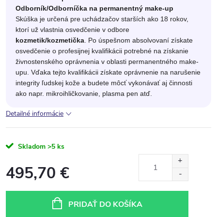
Odborník/Odborníčka na permanentný make-up
Skúška je určená pre uchádzačov starších ako 18 rokov,
ktorí už vlastnia osvedčenie v odbore
kozmetik/kozmetička
. Po úspešnom absolvovaní získate
osvedčenie o profesijnej kvalifikácii potrebné na získanie
živnostenského oprávnenia v oblasti permanentného make-
upu. Vďaka tejto kvalifikácii získate oprávnenie na narušenie
integrity ľudskej kože a budete môcť vykonávať aj činnosti
ako napr. mikroihličkovanie, plasma pen atď.
Detailné informácie
Skladom
>5 ks
495,70 €
Jednotková
cena:
PRIDAŤ DO KOŠÍKA