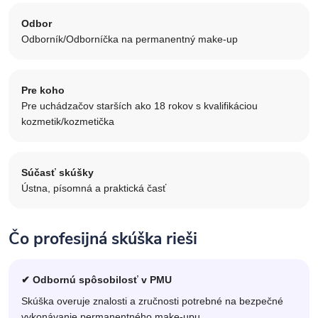
Odbor
Odborník/Odborníčka na permanentný make-up
Pre koho
Pre uchádzačov starších ako 18 rokov s kvalifikáciou
kozmetik/kozmetička
Súčasť skúšky
Ústna, písomná a praktická časť
Čo profesijná skúška rieši
✔ Odbornú spôsobilosť v PMU
Skúška overuje znalosti a zručnosti potrebné na bezpečné
vykonávanie permanentného make-upu.