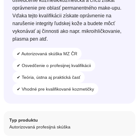
osvedčenie kozmetik/kozmetička a chcú získať
oprávnenie pre oblasť permanentného make-upu.
Vďaka tejto kvalifikácii získate oprávnenie na
narušenie integrity ľudskej kože a budete môcť
vykonávať aj činnosti ako napr. mikroihličkovanie,
plasma pen atď.
✔ Autorizovaná skúška MZ ČR
✔ Osvedčenie o profesijnej kvalifikácii
✔ Teória, ústna aj praktická časť
✔ Vhodné pre kvalifikované kozmetičky
Typ produktu
Autorizovaná profesijná skúška