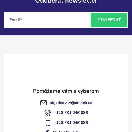
Odoberať newsletter
Z
Email
ODOBERAŤ
á
p
ä
t
i
e
objednavky
@
dr-nek.cz
+420 734 246 686
+420 734 246 686