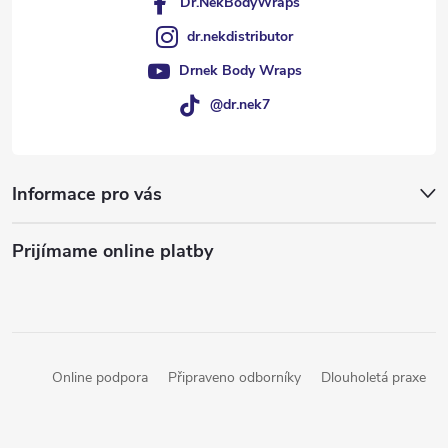
Dr.NekBodyWraps
dr.nekdistributor
Drnek Body Wraps
@dr.nek7
Informace pro vás
Prijímame online platby
Online podpora
Připraveno odborníky
Dlouholetá praxe