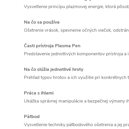
Vysvetlenie princípu plazmovej energie, ktorá pôsob
Na čo sa používa
Ošetrenie vrások, spevnenie očných viečok, odstránen
Časti prístroja Plasma Pen
Predstavenie jednotlivých komponentov prístroja a i
Na čo slúžia jednotlivé hroty
Prehľad typov hrotov a ich využitie pri konkrétnych 
Práca s ihlami
Ukážka správnej manipulácie a bezpečnej výmeny ih
Päťbod
Vysvetlenie techniky päťbodového ošetrenia a jej pra