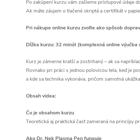
Po zakúpení kurzu vám zašleme prístupové údaje do
Ak máte záujem o tlačené skriptá a certifikát v papi
Pri nákupe online kurzu zvoľte ako spôsob dopr
Dĺžka kurzu: 32 minút (komplexná online výučba s
Kurz je zámerne kratší a zostrihaný – ak sa napríkl
Rovnako pri práci s jednou polovicou tela, keď je po
a kde sa technika vykonáva, pričom samotná ukážka 
Obsah videa:
Čo je obsahom kurzu
Teoretická aj praktická časť zameraná na princípy p
Ako Dr. Nek Plasma Pen funguje