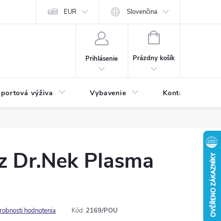
EUR
Slovenčina
NÁKUPNÝ
KOŠÍK
Prázdny košík
Prihlásenie
portová výživa
Vybavenie
Kontakty
rz Dr.Nek Plasma
robnosti hodnotenia
Kód:
2169/POU