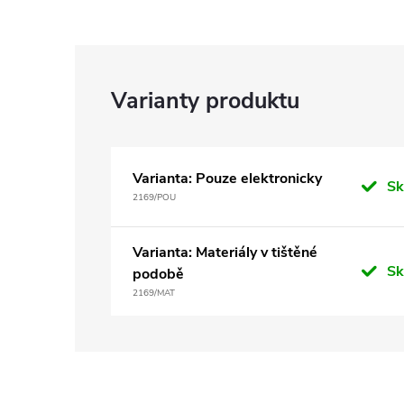
Varianta: Pouze elektronicky
S
2169/POU
Varianta: Materiály v tištěné
S
podobě
2169/MAT