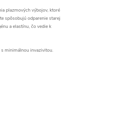
nia plazmových výbojov, ktoré
te spôsobujú odparenie starej
énu a elastínu, čo vedie k
í s minimálnou invazivitou.