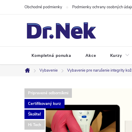
Prejsť
Obchodné podmienky
Podmienky ochrany osobných údaj
na
obsah
Kompletná ponuka
Akce
Kurzy
Vybavenie
Vybavenie pre narušenie integrity ko
Domov
Pripravené odborníkmi
Certifikovaný kurz
Školiteľ
Hi Tech