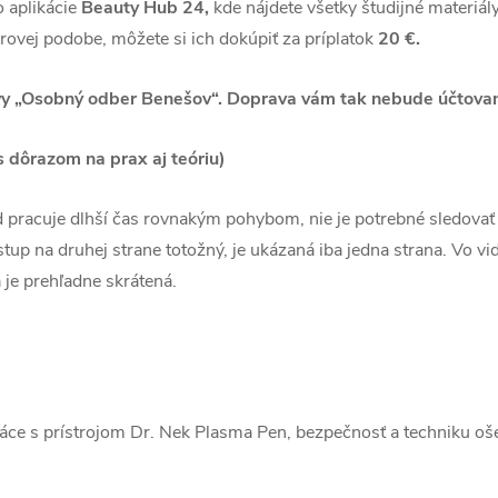
 aplikácie
Beauty Hub 24,
kde nájdete všetky študijné materiál
erovej podobe, môžete si ich dokúpiť za príplatok
20 €.
avy „Osobný odber Benešov“. Doprava vám tak nebude účtova
 dôrazom na prax aj teóriu)
ad pracuje dlhší čas rovnakým pohybom, nie je potrebné sledovať
stup na druhej strane totožný, je ukázaná iba jedna strana. Vo vi
je prehľadne skrátená.
ráce s prístrojom Dr. Nek Plasma Pen, bezpečnosť a techniku oše