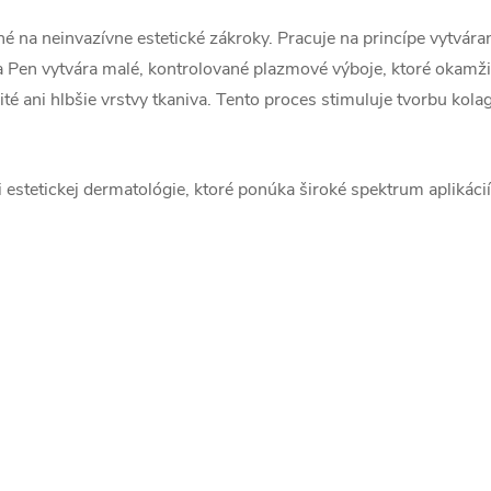
 na neinvazívne estetické zákroky. Pracuje na princípe vytvára
 Pen vytvára malé, kontrolované plazmové výboje, ktoré okamži
é ani hlbšie vrstvy tkaniva. Tento proces stimuluje tvorbu kolag
i estetickej dermatológie, ktoré ponúka široké spektrum aplikáci