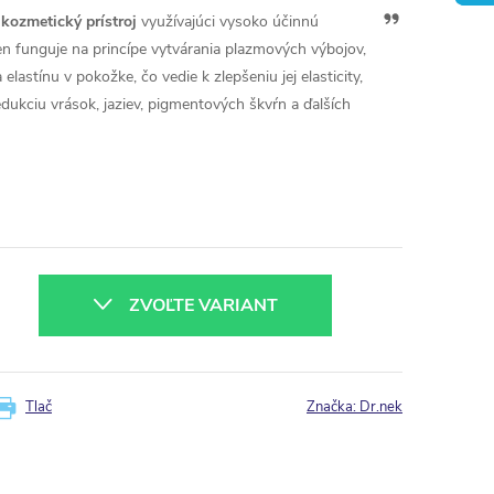
Ask
kozmetický prístroj
využívajúci vysoko účinnú
ChatGPT
n funguje na princípe vytvárania plazmových výbojov,
elastínu v pokožke, čo vedie k zlepšeniu jej elasticity,
redukciu vrások, jaziev, pigmentových škvŕn a ďalších
ZVOĽTE VARIANT
Tlač
Značka:
Dr.nek