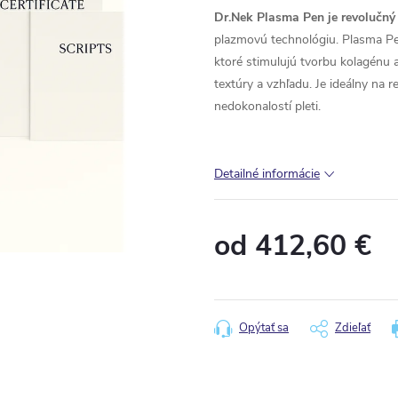
Dr.Nek Plasma Pen je revolučný 
plazmovú technológiu. Plasma Pe
ktoré stimulujú tvorbu kolagénu a 
textúry a vzhľadu. Je ideálny na 
nedokonalostí pleti.
Detailné informácie
od
412,60 €
Jednotková
cena:
Opýtať sa
Zdieľať