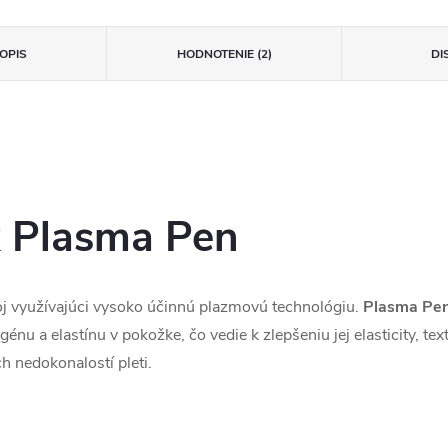
OPIS
HODNOTENIE (2)
DI
k Plasma Pen
oj využívajúci vysoko účinnú plazmovú technológiu.
Plasma Pe
u a elastínu v pokožke, čo vedie k zlepšeniu jej elasticity, text
h nedokonalostí pleti.