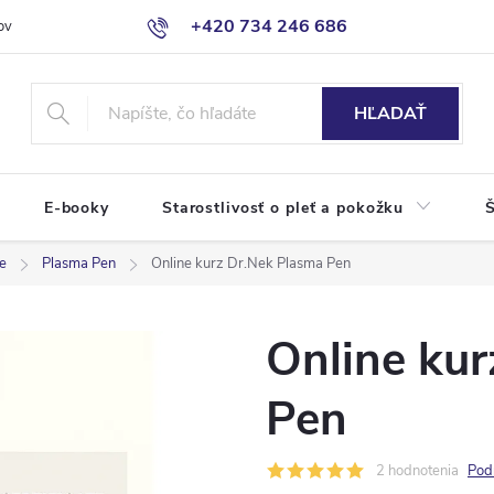
+420 734 246 686
ov
HĽADAŤ
E-booky
Starostlivosť o pleť a pokožku
Š
že
Plasma Pen
Online kurz Dr.Nek Plasma Pen
Online ku
Pen
2 hodnotenia
Pod