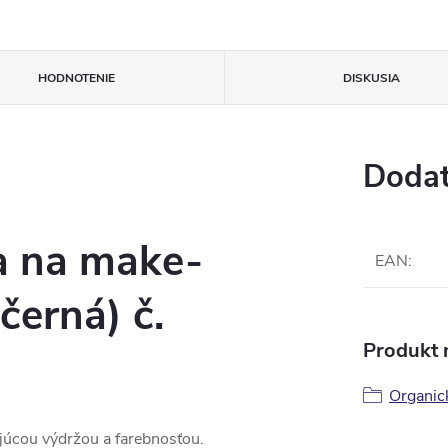
HODNOTENIE
DISKUSIA
Dodat
a na make-
EAN
:
černá) č.
Produkt n
Organic
ajúcou výdržou a farebnosťou.