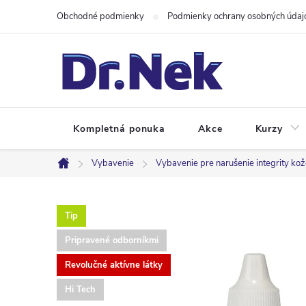
Prejsť
Obchodné podmienky
Podmienky ochrany osobných údaj
na
obsah
Kompletná ponuka
Akce
Kurzy
Vybavenie
Vybavenie pre narušenie integrity ko
Domov
Tip
Pripravené odborníkmi
Revolučné aktívne látky
Hi Tech