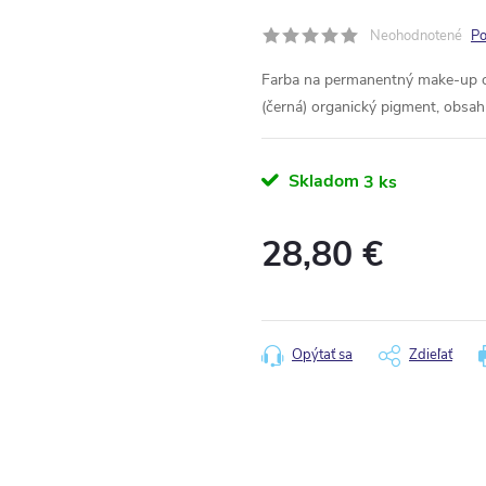
Neohodnotené
Po
Farba na permanentný make-up o
(černá) organický pigment, obsah
Skladom
3 ks
28,80 €
Jednotková
cena:
Opýtať sa
Zdieľať