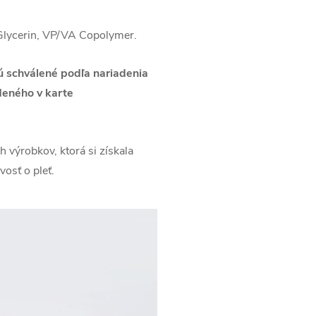
 Glycerin, VP/VA Copolymer.
ú schválené podľa nariadenia
deného v karte
 výrobkov, ktorá si získala
osť o pleť.