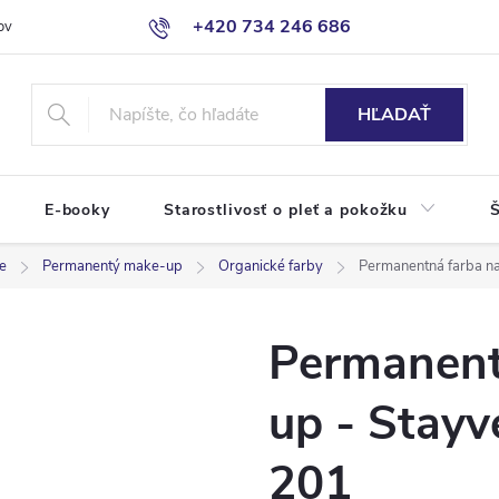
+420 734 246 686
ov
HĽADAŤ
E-booky
Starostlivosť o pleť a pokožku
Š
že
Permanentý make-up
Organické farby
Permanentná farba na
Permanent
up - Stayv
201