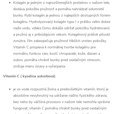
Kolagén je jedným z najrozšírenejších proteínov v našom tele,
dodáva pokožke pružnosť a pomáha nahrádzať odumreté
bunky. Rybí kolagén je jednou z najlepších dostupných foriem
kolagénu. Hydrolyzovaný kolagén typu I v prášku veľmi dobre
viaže vodu, vďaka čomu dokáže udržať pokožku hydratovanú
a pružnú aj s pribúdajúcim vekom. Kolagénový prášok pôsobí
zvnútra, čím zabezpečuje pružnosť hlbších vrstiev pokožky.
Vitamín C prispieva k normálnej tvorbe kolagénu pre
normálnu funkciu ciev, kostí, chrupaviek, kože, ďasien a
zubov, pomáha chrániť bunky pred oxidačným stresom,
znižuje mieru únavy a vyčerpania
Vitamín C ( kyselina askorbová)
je vo vode rozpustná živina a predovšetkým vitamín, ktorý je
absolútne nevyhnutný na udržanie nášho fyzického zdravia,
bez neho by väčšina procesov v našom tele nemohla správne
fungovať, vitamín C pomáha chrániť bunky pred oxidačným