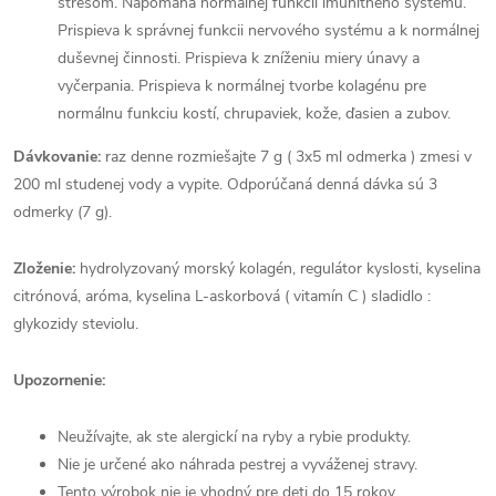
stresom. Napomáha normálnej funkcii imunitného systému.
Prispieva k správnej funkcii nervového systému a k normálnej
duševnej činnosti. Prispieva k zníženiu miery únavy a
vyčerpania. Prispieva k normálnej tvorbe kolagénu pre
normálnu funkciu kostí, chrupaviek, kože, ďasien a zubov.
Dávkovanie:
raz denne rozmiešajte 7 g ( 3x5 ml odmerka ) zmesi v
200 ml studenej vody a vypite. Odporúčaná denná dávka sú 3
odmerky (7 g).
Zloženie:
hydrolyzovaný morský kolagén, regulátor kyslosti, kyselina
citrónová, aróma, kyselina L-askorbová ( vitamín C ) sladidlo :
glykozidy steviolu.
Upozornenie:
Neužívajte, ak ste alergickí na ryby a rybie produkty.
Nie je určené ako náhrada pestrej a vyváženej stravy.
Tento výrobok nie je vhodný pre deti do 15 rokov.