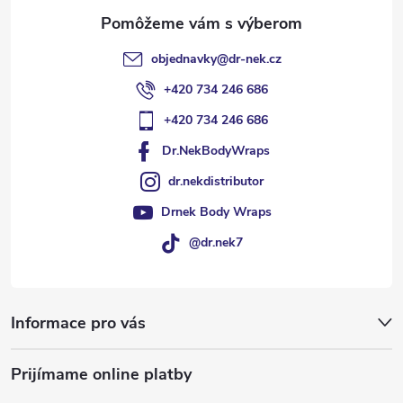
i
e
objednavky
@
dr-nek.cz
+420 734 246 686
+420 734 246 686
Dr.NekBodyWraps
dr.nekdistributor
Drnek Body Wraps
@dr.nek7
Informace pro vás
Prijímame online platby