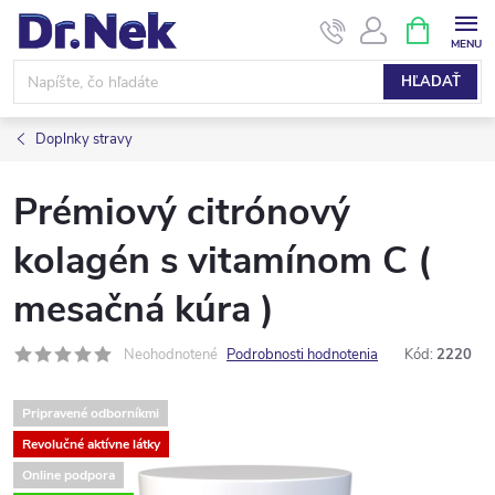
Prejsť
NÁKUPN
KOŠÍK
na
obsah
HĽADAŤ
Doplnky stravy
Prémiový citrónový
kolagén s vitamínom C (
mesačná kúra )
Neohodnotené
Podrobnosti hodnotenia
Kód:
2220
Pripravené odborníkmi
Revolučné aktívne látky
Online podpora