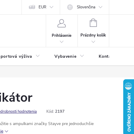
EUR
Slovenčina
NÁKUPNÝ
KOŠÍK
Prázdny košík
Prihlásenie
portová výživa
Vybavenie
Kontakty
ikátor
drobnosti hodnotenia
Kód:
2197
užitie s ampulkami značky Stayve pre jednoduchšie
ie