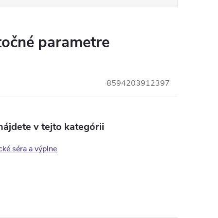
očné parametre
8594203912397
ájdete v tejto kategórii
ké séra a výplne