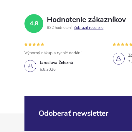
Hodnotenie zákazníkov
4,8
822 hodnotení
Zobraziť recenzie
Výborný nákup a rychlé dodání
Z
3.
Jaroslava Železná
6.8.2026
Odoberať newsletter
Z