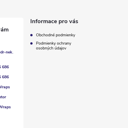
Informace pro vás
Obchodné podmienky
Podmienky ochrany
osobných údajov
@
dr-nek.
6 686
6 686
Wraps
utor
Wraps