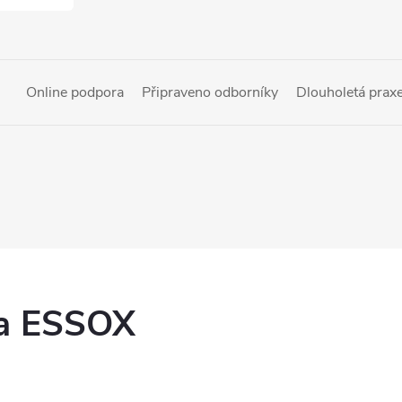
Online podpora
Připraveno odborníky
Dlouholetá prax
ka ESSOX