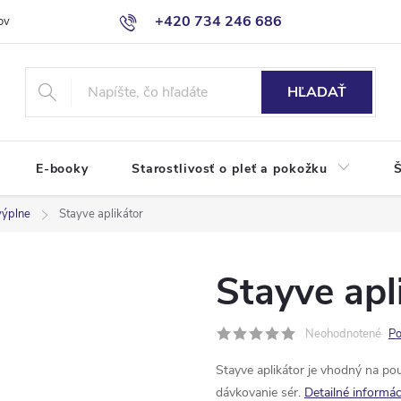
+420 734 246 686
ov
HĽADAŤ
E-booky
Starostlivosť o pleť a pokožku
Š
výplne
Stayve aplikátor
Stayve apl
Neohodnotené
Po
Stayve aplikátor je vhodný na po
dávkovanie sér.
Detailné informác