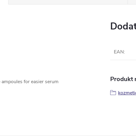
Dodat
EAN
:
Produkt n
ve ampoules for easier serum
kozmetic