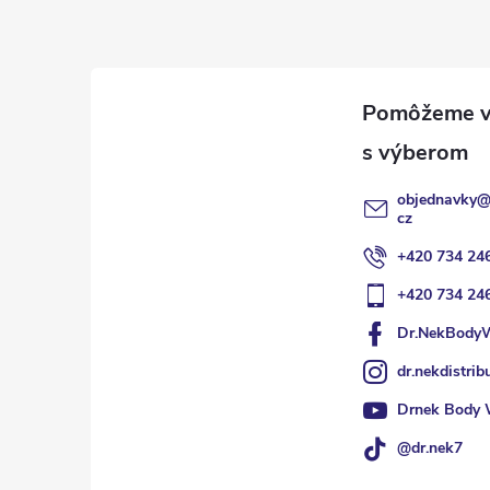
á
p
ä
t
objednavky
i
cz
+420 734 24
e
+420 734 24
Dr.NekBody
dr.nekdistrib
Drnek Body 
@dr.nek7