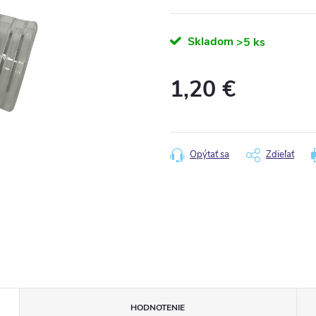
Skladom
>5 ks
1,20 €
Jednotková
cena:
Opýtať sa
Zdieľať
HODNOTENIE