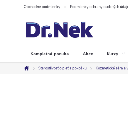
Prejsť
Obchodné podmienky
Podmienky ochrany osobných údaj
na
obsah
Kompletná ponuka
Akce
Kurzy
Starostlivosť o pleť a pokožku
Kozmetické séra a 
Domov