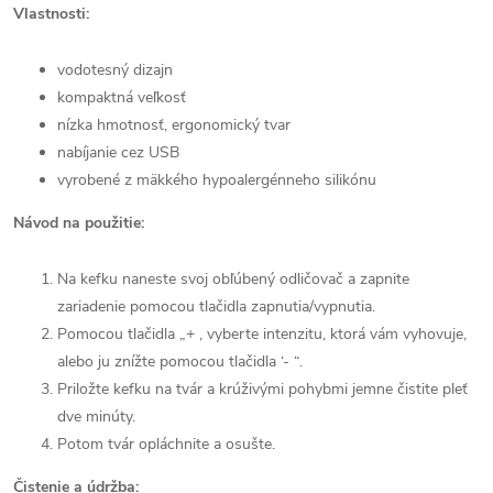
Vlastnosti:
vodotesný dizajn
kompaktná veľkosť
nízka hmotnosť, ergonomický tvar
nabíjanie cez USB
vyrobené z mäkkého hypoalergénneho silikónu
Návod na použitie:
Na kefku naneste svoj obľúbený odličovač a zapnite
zariadenie pomocou tlačidla zapnutia/vypnutia.
Pomocou tlačidla „+ ‚ vyberte intenzitu, ktorá vám vyhovuje,
alebo ju znížte pomocou tlačidla ‘- “.
Priložte kefku na tvár a krúživými pohybmi jemne čistite pleť
dve minúty.
Potom tvár opláchnite a osušte.
Čistenie a údržba: