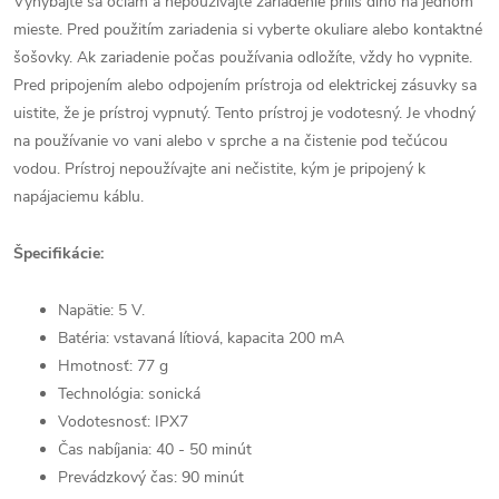
Vyhýbajte sa očiam a nepoužívajte zariadenie príliš dlho na jednom
mieste. Pred použitím zariadenia si vyberte okuliare alebo kontaktné
šošovky. Ak zariadenie počas používania odložíte, vždy ho vypnite.
Pred pripojením alebo odpojením prístroja od elektrickej zásuvky sa
uistite, že je prístroj vypnutý. Tento prístroj je vodotesný. Je vhodný
na používanie vo vani alebo v sprche a na čistenie pod tečúcou
vodou. Prístroj nepoužívajte ani nečistite, kým je pripojený k
napájaciemu káblu.
Špecifikácie:
Napätie: 5 V.
Batéria: vstavaná lítiová, kapacita 200 mA
Hmotnosť: 77 g
Technológia: sonická
Vodotesnosť: IPX7
Čas nabíjania: 40 - 50 minút
Prevádzkový čas: 90 minút