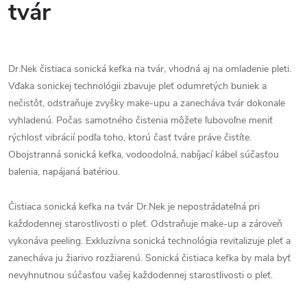
tvár
Dr.Nek čistiaca sonická kefka na tvár, vhodná aj na omladenie pleti.
Vďaka sonickej technológii zbavuje pleť odumretých buniek a
nečistôt, odstraňuje zvyšky make-upu a zanecháva tvár dokonale
vyhladenú. Počas samotného čistenia môžete ľubovoľne meniť
rýchlosť vibrácií podľa toho, ktorú časť tváre práve čistíte.
Obojstranná sonická kefka, vodoodolná, nabíjací kábel súčasťou
balenia, napájaná batériou.
Čistiaca sonická kefka na tvár Dr.Nek je nepostrádateľná pri
každodennej starostlivosti o pleť. Odstraňuje make-up a zároveň
vykonáva peeling. Exkluzívna sonická technológia revitalizuje pleť a
zanecháva ju žiarivo rozžiarenú. Sonická čistiaca kefka by mala byť
nevyhnutnou súčasťou vašej každodennej starostlivosti o pleť.