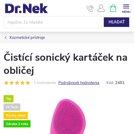
Prejsť
NÁKUPN
KOŠÍK
na
obsah
HĽADAŤ
Kozmetické prístroje
Čistící sonický kartáček na
obličej
1 hodnotenie
Podrobnosti hodnotenia
Kód:
2481
Tip
Hi Tech
Rýchly efekt
Záruka 2 roky