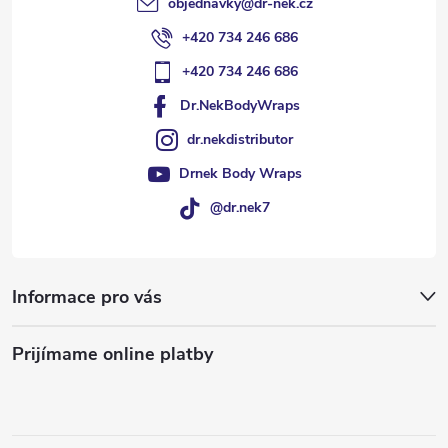
e
objednavky
@
dr-nek.cz
+420 734 246 686
+420 734 246 686
Dr.NekBodyWraps
dr.nekdistributor
Drnek Body Wraps
@dr.nek7
Informace pro vás
Prijímame online platby