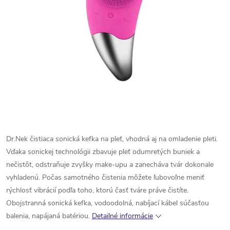
Dr.Nek čistiaca sonická kefka na pleť, vhodná aj na omladenie pleti.
Vďaka sonickej technológii zbavuje pleť odumretých buniek a
nečistôt, odstraňuje zvyšky make-upu a zanecháva tvár dokonale
vyhladenú. Počas samotného čistenia môžete ľubovoľne meniť
rýchlosť vibrácií podľa toho, ktorú časť tváre práve čistíte.
Obojstranná sonická kefka, vodoodolná, nabíjací kábel súčasťou
balenia, napájaná batériou.
Detailné informácie