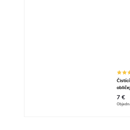
Čistíc
obliče
7 €
Objedn