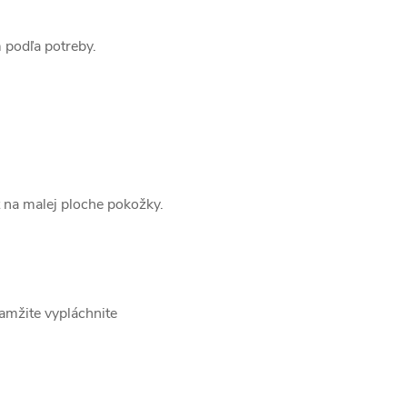
 podľa potreby.
st na malej ploche pokožky.
kamžite vypláchnite