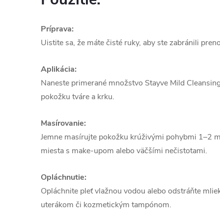
Príprava:
Uistite sa, že máte čisté ruky, aby ste zabránili pren
Aplikácia:
Naneste primerané množstvo Stayve Mild Cleansing
pokožku tváre a krku.
Masírovanie:
Jemne masírujte pokožku krúživými pohybmi 1–2 mi
miesta s make-upom alebo väčšími nečistotami.
Opláchnutie:
Opláchnite pleť vlažnou vodou alebo odstráňte ml
uterákom či kozmetickým tampónom.