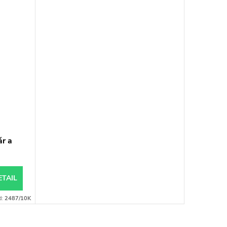
ár a
ETAIL
d:
2487/10K