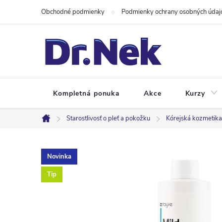
Prejsť
Obchodné podmienky
Podmienky ochrany osobných údaj
na
obsah
Kompletná ponuka
Akce
Kurzy
Starostlivosť o pleť a pokožku
Kórejská kozmetika
Domov
Novinka
Tip