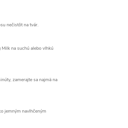
osu nečistôt na tvár.
 Milk na suchú alebo vlhkú
núty, zamerajte sa najmä na
ieko jemným navlhčeným