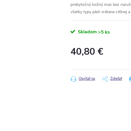
prebytočný kožný maz bez naruše
všetky typy pleti vrátane citlivej a
Skladom
>5 ks
40,80 €
Jednotková
cena:
Opýtať sa
Zdieľať