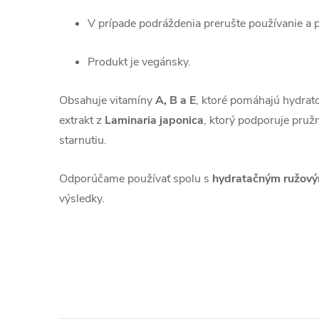
V prípade podráždenia prerušte používanie a 
Produkt je vegánsky.
Obsahuje vitamíny
A, B a E
, ktoré pomáhajú hydratov
extrakt z
Laminaria japonica
, ktorý podporuje pružn
starnutiu.
Odporúčame používať spolu s
hydratačným ružový
výsledky.