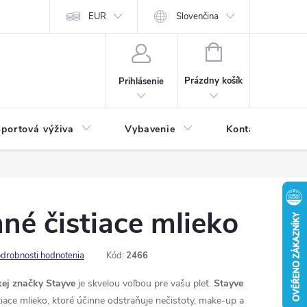
EUR
Slovenčina
NÁKUPNÝ
KOŠÍK
Prázdny košík
Prihlásenie
portová výživa
Vybavenie
Kontakty
né čistiace mlieko
drobnosti hodnotenia
Kód:
2466
kej značky Stayve
je skvelou voľbou pre vašu pleť.
Stayve
tiace mlieko, ktoré účinne odstraňuje nečistoty, make-up a