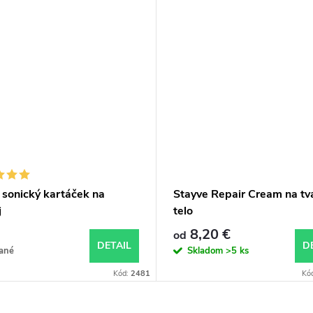
í sonický kartáček na
Stayve Repair Cream na tv
j
telo
8,20 €
od
DETAIL
D
ané
Skladom
>5 ks
Kód:
2481
Kó