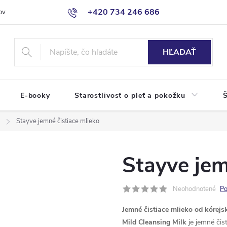
+420 734 246 686
ov
HĽADAŤ
E-booky
Starostlivosť o pleť a pokožku
Š
Stayve jemné čistiace mlieko
Stayve jem
Neohodnotené
Po
Jemné čistiace mlieko od kórejs
Mild Cleansing Milk
je jemné čis