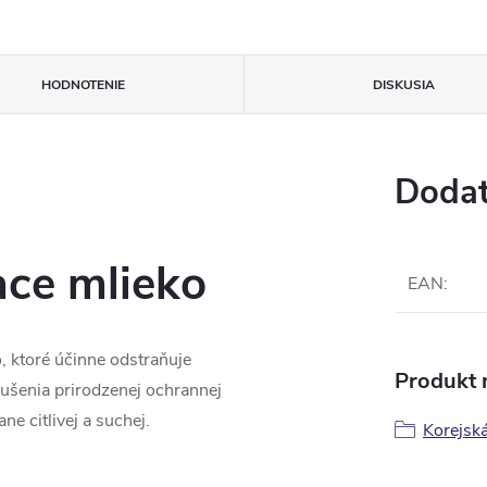
HODNOTENIE
DISKUSIA
Dodat
ace mlieko
EAN
:
, ktoré účinne odstraňuje
Produkt n
ušenia prirodzenej ochrannej
ne citlivej a suchej.
Korejsk