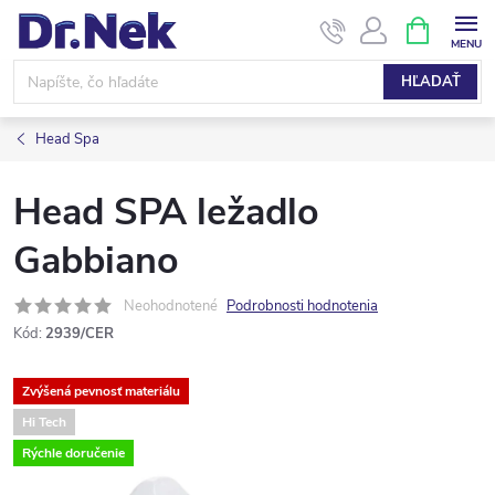
Prejsť
NÁKUPN
KOŠÍK
na
obsah
HĽADAŤ
Head Spa
Head SPA ležadlo
Gabbiano
Neohodnotené
Podrobnosti hodnotenia
Kód:
2939/CER
Zvýšená pevnosť materiálu
Hi Tech
Rýchle doručenie