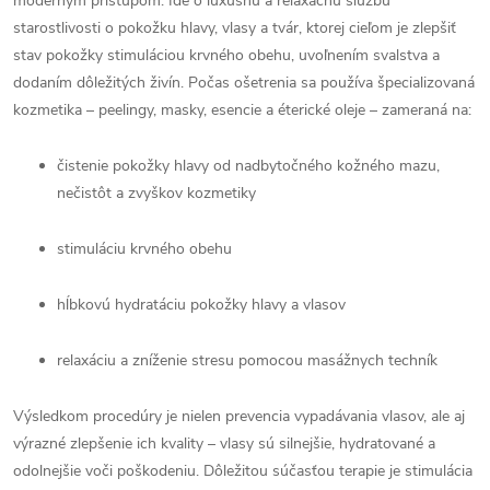
moderným prístupom. Ide o luxusnú a relaxačnú službu
starostlivosti o pokožku hlavy, vlasy a tvár, ktorej cieľom je zlepšiť
stav pokožky stimuláciou krvného obehu, uvoľnením svalstva a
dodaním dôležitých živín. Počas ošetrenia sa používa špecializovaná
kozmetika – peelingy, masky, esencie a éterické oleje – zameraná na:
čistenie pokožky hlavy od nadbytočného kožného mazu,
nečistôt a zvyškov kozmetiky
stimuláciu krvného obehu
hĺbkovú hydratáciu pokožky hlavy a vlasov
relaxáciu a zníženie stresu pomocou masážnych techník
Výsledkom procedúry je nielen prevencia vypadávania vlasov, ale aj
výrazné zlepšenie ich kvality – vlasy sú silnejšie, hydratované a
odolnejšie voči poškodeniu. Dôležitou súčasťou terapie je stimulácia