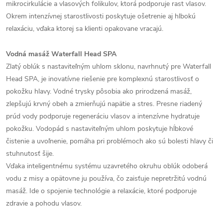
mikrocirkulácie a vlasových folikulov, ktorá podporuje rast vlasov.
Okrem intenzívnej starostlivosti poskytuje ošetrenie aj hlbokú
relaxáciu, vďaka ktorej sa klienti opakovane vracajú.
Vodná masáž Waterfall Head SPA
Zlatý oblúk s nastaviteľným uhlom sklonu, navrhnutý pre Waterfall
Head SPA, je inovatívne riešenie pre komplexnú starostlivosť o
pokožku hlavy. Vodné trysky pôsobia ako prirodzená masáž,
zlepšujú krvný obeh a zmierňujú napätie a stres. Presne riadený
prúd vody podporuje regeneráciu vlasov a intenzívne hydratuje
pokožku. Vodopád s nastaviteľným uhlom poskytuje hĺbkové
čistenie a uvoľnenie, pomáha pri problémoch ako sú bolesti hlavy či
stuhnutosť šije.
Vďaka inteligentnému systému uzavretého okruhu oblúk odoberá
vodu z misy a opätovne ju používa, čo zaisťuje nepretržitú vodnú
masáž. Ide o spojenie technológie a relaxácie, ktoré podporuje
zdravie a pohodu vlasov.