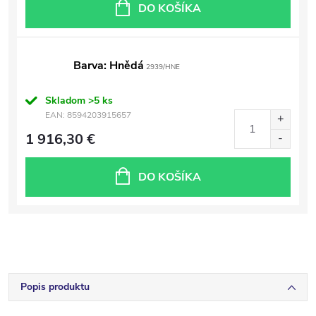
DO KOŠÍKA
Barva: Hnědá
2939/HNE
Skladom
>5 ks
EAN:
8594203915657
1 916,30 €
DO KOŠÍKA
Popis produktu