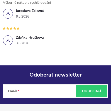
Výborný nákup a rychlé dodání
Jaroslava Železná
6.8.2026
Zdeňka Hrušková
3.8.2026
Odoberať newsletter
Z
Email
ODOBERAŤ
á
p