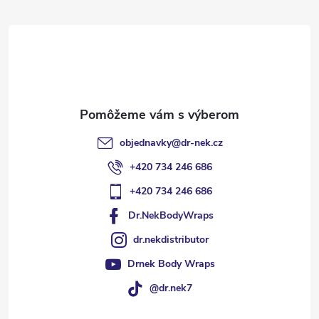
ä
t
i
e
objednavky
@
dr-nek.cz
+420 734 246 686
+420 734 246 686
Dr.NekBodyWraps
dr.nekdistributor
Drnek Body Wraps
@dr.nek7