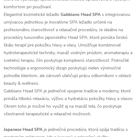
komfortom pri používaní.
Elegantné kozmetické ležadlo
Gabbiano Head SPA
s integrovanou
umývacou jednotkou je inovatívne SPA ležadlo určené na
profesionálnu starostlivosť a relaxačné procedúry. Je ideálne na
procedúry luxusného japonského Head SPA, ktoré ponúka širokú
škálu terapií pre pokožku hlavy a vlasy. Umožňuje kombinovať
hydroterapeutické techniky, masáž vodným prúdom, aromaterapiu a
svetelnú terapiu, čím poskytuje komplexnú starostlivosť. Pokročilé
technológie a ergonomický dizajn poskytujú nielen výnimočné
pohodlie klientom, ale zároveň uľahčujú prácu odborníkom v oblasti
beauty & wellness.
Gabbiano Head SPA je jedinečné spojenie tradície a moderny, ktoré
prináša hlbokú relaxáciu, výživu a hydratáciu pokožky hlavy a vlasov.
Okrem toho je možné ho využiť aj na masáž tela, čo poskytuje
všestranné terapeutické a relaxačné možnosti.
Japanese Head SPA
je jedinečná procedúra, ktorá spája tradíciu s