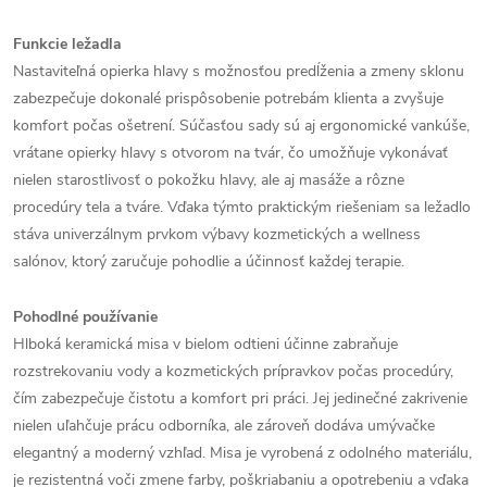
Funkcie ležadla
Nastaviteľná opierka hlavy s možnosťou predĺženia a zmeny sklonu
zabezpečuje dokonalé prispôsobenie potrebám klienta a zvyšuje
komfort počas ošetrení. Súčasťou sady sú aj ergonomické vankúše,
vrátane opierky hlavy s otvorom na tvár, čo umožňuje vykonávať
nielen starostlivosť o pokožku hlavy, ale aj masáže a rôzne
procedúry tela a tváre. Vďaka týmto praktickým riešeniam sa ležadlo
stáva univerzálnym prvkom výbavy kozmetických a wellness
salónov, ktorý zaručuje pohodlie a účinnosť každej terapie.
Pohodlné používanie
Hlboká keramická misa v bielom odtieni účinne zabraňuje
rozstrekovaniu vody a kozmetických prípravkov počas procedúry,
čím zabezpečuje čistotu a komfort pri práci. Jej jedinečné zakrivenie
nielen uľahčuje prácu odborníka, ale zároveň dodáva umývačke
elegantný a moderný vzhľad. Misa je vyrobená z odolného materiálu,
je rezistentná voči zmene farby, poškriabaniu a opotrebeniu a vďaka