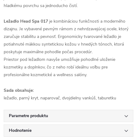
hladkému povrchu sa jednoducho čistí.
Ležadlo Head Spa 017
je kombináciou funkčnosti a moderného
dizajnu. Je vybavené pevným rámom z nehrdzavejúcej ocele, ktorý
zaručuje stabilitu a pevnosť. Ergonomicky tvarované ležadlo je
potiahnuté mäkkou syntetickou kožou v hnedých tónoch, ktorá
poskytuje maximálne pohodlie počas procedúr.
Priestor pod ležadlom navyše umožňuje pohodlné uloženie
kozmetiky a doplnkov, čo z neho robí ideálnu voľbu pre
profesionálne kozmetické a wellness salóny.
Sada obsahuje:
ležadlo, parný kryt, naparovač, dvojdielny vankúš, taburetku
Parametre produktu
Hodnotenie