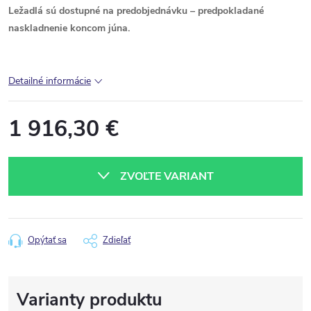
Ležadlá sú dostupné na predobjednávku – predpokladané
naskladnenie koncom júna.
Detailné informácie
1 916,30 €
Jednotková
cena:
ZVOĽTE VARIANT
Opýtať sa
Zdieľať