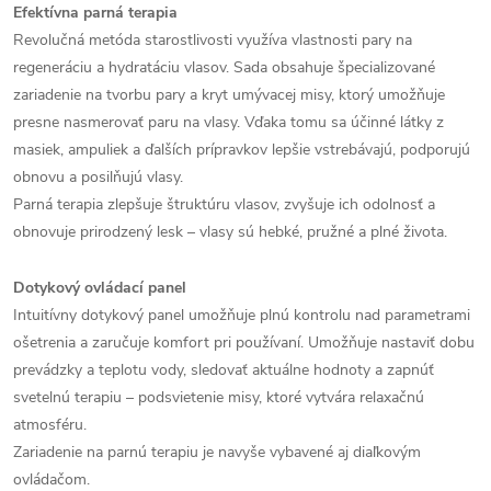
Efektívna parná terapia
Revolučná metóda starostlivosti využíva vlastnosti pary na
regeneráciu a hydratáciu vlasov. Sada obsahuje špecializované
zariadenie na tvorbu pary a kryt umývacej misy, ktorý umožňuje
presne nasmerovať paru na vlasy. Vďaka tomu sa účinné látky z
masiek, ampuliek a ďalších prípravkov lepšie vstrebávajú, podporujú
obnovu a posilňujú vlasy.
Parná terapia zlepšuje štruktúru vlasov, zvyšuje ich odolnosť a
obnovuje prirodzený lesk – vlasy sú hebké, pružné a plné života.
Dotykový ovládací panel
Intuitívny dotykový panel umožňuje plnú kontrolu nad parametrami
ošetrenia a zaručuje komfort pri používaní. Umožňuje nastaviť dobu
prevádzky a teplotu vody, sledovať aktuálne hodnoty a zapnúť
svetelnú terapiu – podsvietenie misy, ktoré vytvára relaxačnú
atmosféru.
Zariadenie na parnú terapiu je navyše vybavené aj diaľkovým
ovládačom.