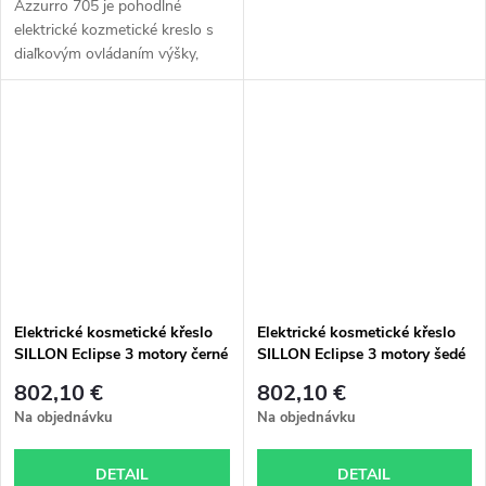
Azzurro 705 je pohodlné
elektrické kozmetické kreslo s
diaľkovým ovládaním výšky,
pedálmi na nastavenie operadla
a kolísky a manuálnou opierkou
nôh. Skvelé aj ako ležadlo.
Elektrické kosmetické křeslo
Elektrické kosmetické křeslo
SILLON Eclipse 3 motory černé
SILLON Eclipse 3 motory šedé
802,10 €
802,10 €
Na objednávku
Na objednávku
DETAIL
DETAIL