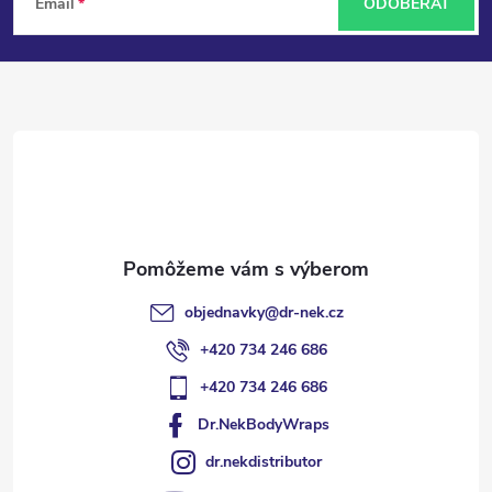
Email
ODOBERAŤ
á
p
ä
t
i
e
objednavky
@
dr-nek.cz
+420 734 246 686
+420 734 246 686
Dr.NekBodyWraps
dr.nekdistributor