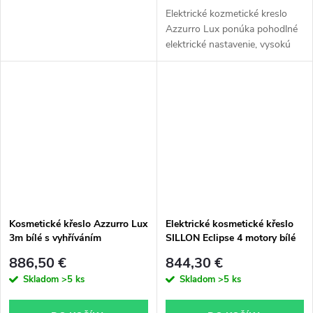
Elektrické kozmetické kreslo
Azzurro Lux ponúka pohodlné
elektrické nastavenie, vysokú
stabilitu a komfort pri
profesionálnych ošetreniach.
Ideálne pre kozmetické salóny,...
Kosmetické křeslo Azzurro Lux
Elektrické kosmetické křeslo
3m bílé s vyhříváním
SILLON Eclipse 4 motory bílé
886,50 €
844,30 €
Skladom
>5 ks
Skladom
>5 ks