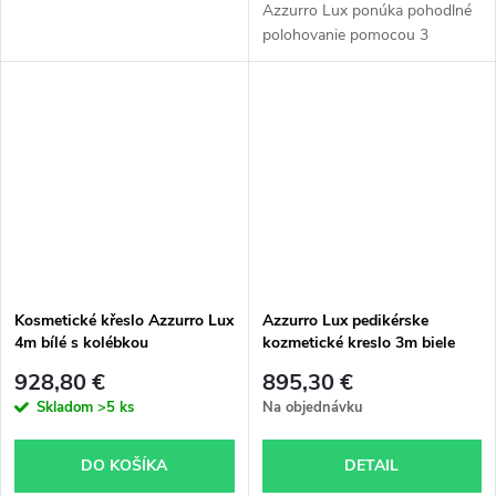
Azzurro Lux ponúka pohodlné
polohovanie pomocou 3
elektrických pohonov, vysokú
stabilitu a delenú podnož
vhodnú pre podológiu aj
kozmetické...
Kosmetické křeslo Azzurro Lux
Azzurro Lux pedikérske
4m bílé s kolébkou
kozmetické kreslo 3m biele
928,80 €
895,30 €
Skladom
>5 ks
Na objednávku
DO KOŠÍKA
DETAIL