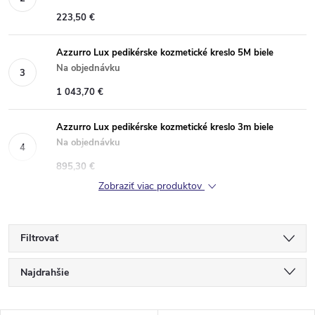
223,50 €
Azzurro Lux pedikérske kozmetické kreslo 5M biele
Na objednávku
1 043,70 €
Azzurro Lux pedikérske kozmetické kreslo 3m biele
Na objednávku
895,30 €
Zobraziť viac produktov
Filtrovať
R
Najdrahšie
a
Najlacnejšie