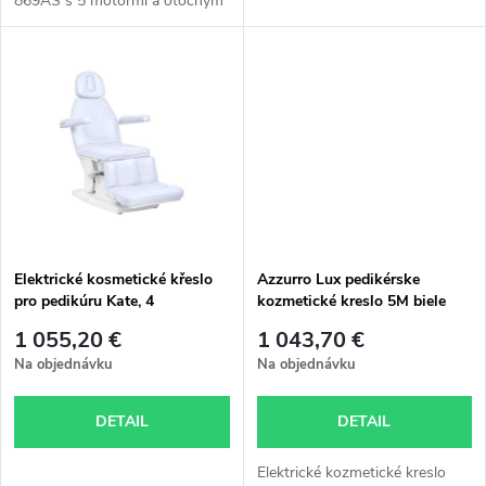
869AS s 5 motormi a otočným
u
sedadlom o 180° je ideálne na
u
pedikúru a telové ošetrenia.
k
k
t
t
o
o
v
v
Elektrické kosmetické křeslo
Azzurro Lux pedikérske
pro pedikúru Kate, 4
kozmetické kreslo 5M biele
servomotory, studená bílá
1 055,20 €
1 043,70 €
barva
Na objednávku
Na objednávku
DETAIL
DETAIL
Elektrické kozmetické kreslo