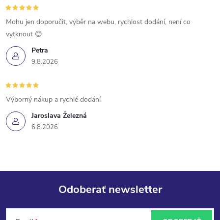
i
e
r
Mohu jen doporučit, výběr na webu, rychlost dodání, není co
v
vytknout 😊
Petra
k
9.8.2026
y
v
Výborný nákup a rychlé dodání
ý
Jaroslava Železná
6.8.2026
p
i
s
Odoberať newsletter
u
Z