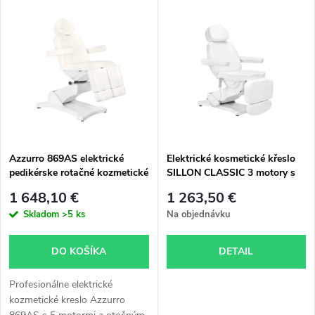
V
Najpredávanejšie
d
ý
Abecedne
e
p
n
i
i
s
e
Azzurro 869AS elektrické
Elektrické kosmetické křeslo
pedikérske rotačné kozmetické
SILLON CLASSIC 3 motory s
p
kreslo s 5 motormi v bielej
vyhříváním second edition bílé
p
1 648,10 €
1 263,50 €
farbe
r
Skladom
>5 ks
Na objednávku
r
o
DO KOŠÍKA
DETAIL
o
d
Profesionálne elektrické
d
kozmetické kreslo Azzurro