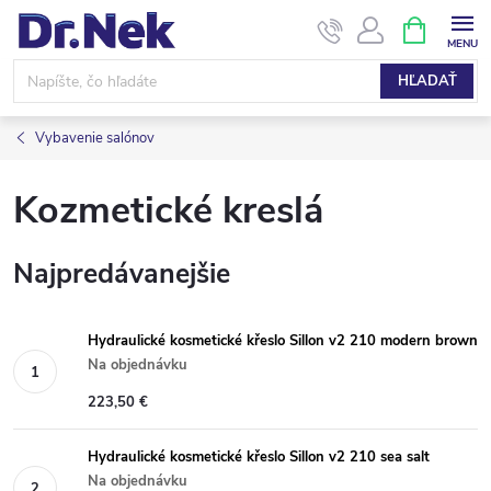
Prejsť
NÁKUPN
KOŠÍK
na
obsah
HĽADAŤ
Vybavenie salónov
Kozmetické kreslá
Najpredávanejšie
Hydraulické kosmetické křeslo Sillon v2 210 modern brown
Na objednávku
223,50 €
Hydraulické kosmetické křeslo Sillon v2 210 sea salt
Na objednávku