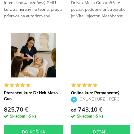
d
Intenzívny 4-týždňový PMU
Dr.Nek Meso Gun (môžete
d
kurz zameraný na teóriu, prax a
poznať podobné prístroje ako
prípravu na autorizovanú
je: Vital Injector, Mesoboost,
u
skúšku. ✔ Obočie, pery aj linky
Skinbooster, Mesojet Gun) je
u
✔ Tréning na latexe aj
prístroj, ktorý kombinuje dve
k
modelkách ✔ PMU vybavenie v
technológie – Mezočipovú...
k
cene...
t
t
o
o
v
v
Prezenční kurz Dr.Nek Meso
Online kurz Permanentný
Gun
make-up púdrového obočia s
ONLINE KURZ + PERO |
tetovacím perom, skriptami a
PMU pudrové obočie | Skriptá &
825,70 €
743,10 €
od
certifikátom
certifikát
Skladom
>5 ks
Skladom
>5 ks
DO KOŠÍKA
DETAIL