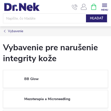
Prejsť
NÁKUPN
KOŠÍK
na
obsah
HĽADAŤ
Vybavenie
Vybavenie pre narušenie
integrity kože
BB Glow
Mezoterapia a Microneedling