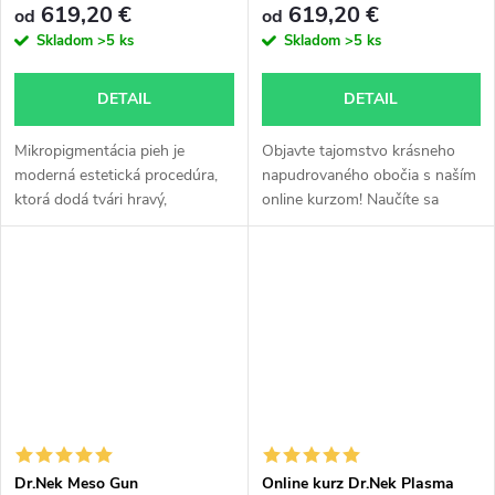
619,20 €
619,20 €
od
od
skriptami a certifikátom
Skladom
>5 ks
Skladom
>5 ks
DETAIL
DETAIL
Mikropigmentácia pieh je
Objavte tajomstvo krásneho
moderná estetická procedúra,
napudrovaného obočia s naším
ktorá dodá tvári hravý,
online kurzom! Naučíte sa
prirodzený a mladistvý vzhľad v
techniky permanentného make-
súlade s trendom krásy. Kurz v
upu pomocou tetovacieho
prezenčnej forme prebieha v
strojčeka, aby ste svojim
našom...
klientom poskytli...
Dr.Nek Meso Gun
Online kurz Dr.Nek Plasma