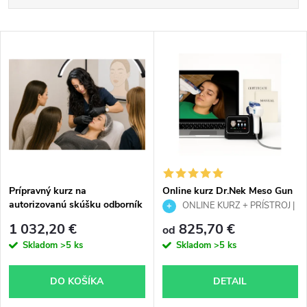
a
Najlacnejšie
V
Najpredávanejšie
d
ý
Abecedne
e
p
n
i
i
s
e
Prípravný kurz na
Online kurz Dr.Nek Meso Gun
autorizovanú skúšku odborník
včetně příslušenství
ONLINE KURZ + PRÍSTROJ |
p
na permanentný make-up
Meso Gun | Mezoterapia &
p
1 032,20 €
825,70 €
od
vrátane tetovacieho pera a
rádiofrekvencia
r
Skladom
>5 ks
Skladom
>5 ks
príslušenstva
r
o
DO KOŠÍKA
DETAIL
o