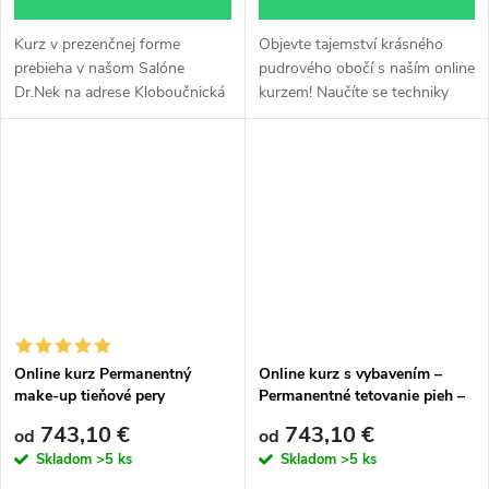
Kurz v prezenčnej forme
Objevte tajemství krásného
prebieha v našom Salóne
pudrového obočí s naším online
Dr.Nek na adrese Kloboučnická
kurzem! Naučíte se techniky
1442/4, Praha 4. Dĺžka kurzu je
permanentního make-upu
cca 5 hodín.
pomocí tetovacího strojku,
abyste svým klientům zajistili
přirozený...
Online kurz Permanentný
Online kurz s vybavením –
make-up tieňové pery
Permanentné tetovanie pieh –
tetovacím perom, skriptami a
Freckles Tattoo
743,10 €
743,10 €
od
od
certifikátom
Skladom
>5 ks
Skladom
>5 ks