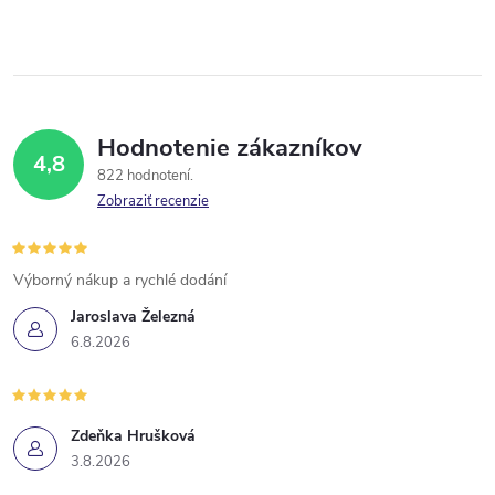
d
á
a
n
k
c
o
i
v
Hodnotenie zákazníkov
4,8
a
e
822 hodnotení
n
Zobraziť recenzie
p
i
e
r
Výborný nákup a rychlé dodání
v
Jaroslava Železná
6.8.2026
k
y
Zdeňka Hrušková
v
3.8.2026
ý