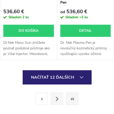
Pen
536,60 €
536,60 €
od
Skladom
2 ks
Skladom
>5 ks
DO KOŠÍKA
DETAIL
Dr.Nek Meso Gun (môžete
Dr. Nek Plasma Pen je
poznať podobné prístroje ako
revolučný kozmetický prístroj
je: Vital Injector, Mesoboost,
využívajúci vysoko účinnú
Skinbooster, Mesojet Gun) je
plazmovú technológiu. Plasma
prístroj, ktorý kombinuje dve
Pen funguje na princípe
technológie – Mezočipovú...
vytvárania plazmových výbojov,
O
ktoré stimulujú...
NAČÍTAŤ 12 ĎALŠÍCH
v
l
S
1
15
t
á
r