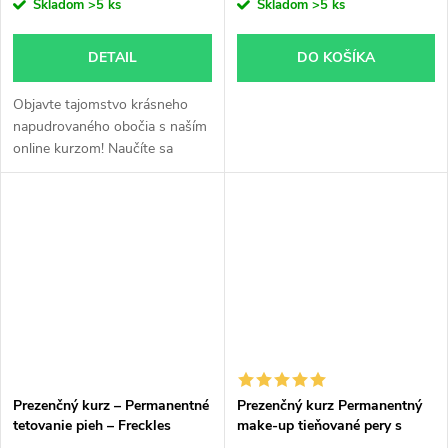
Skladom
>5 ks
Skladom
>5 ks
DETAIL
DO KOŠÍKA
Objavte tajomstvo krásneho
napudrovaného obočia s naším
online kurzom! Naučíte sa
techniky permanentného make-
upu pomocou tetovacieho
strojčeka, aby ste svojim
klientom poskytli...
Prezenčný kurz – Permanentné
Prezenčný kurz Permanentný
tetovanie pieh – Freckles
make-up tieňované pery s
Tattoo
tetovacím strojčekom,