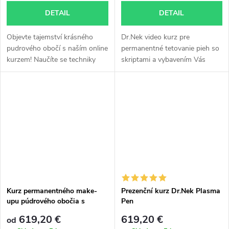
DETAIL
DETAIL
Objevte tajemství krásného
Dr.Nek video kurz pre
pudrového obočí s naším online
permanentné tetovanie pieh so
kurzem! Naučíte se techniky
skriptami a vybavením Vás
permanentního make-upu
naučí, ako správne vykonať túto
pomocí tetovacího strojku,
modernú estetickú procedúru,
abyste svým klientům zajistili
ktorá dodá tvári hravý a
přirozený...
mladistvý...
Kurz permanentného make-
Prezenční kurz Dr.Nek Plasma
upu púdrového obočia s
Pen
tetovacím strojčekom, skriptá
619,20 €
619,20 €
od
a certifikát