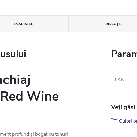
EVALUARE
DISCUŢIE
dusului
Param
chiaj
EAN
:
 Red Wine
Veți găsi
Culori o
ment profund și bogat cu tonuri