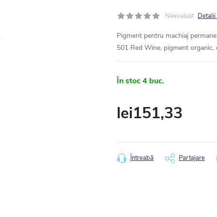
Neevaluat
Detalii
Pigment pentru machiaj permanen
501 Red Wine, pigment organic, 
În stoc
4 buc.
lei151,33
Evaluare
preţ:
Întreabă
Partajare