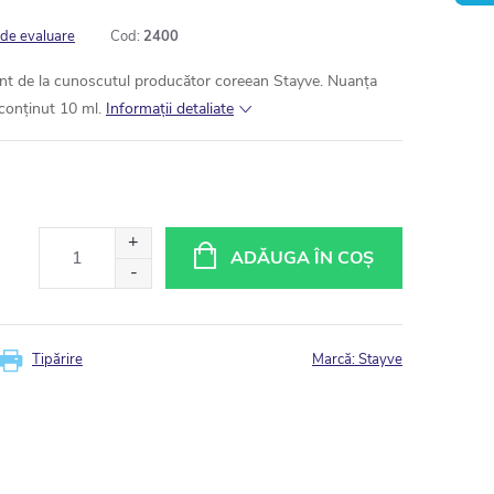
 de evaluare
Cod:
2400
t de la cunoscutul producător coreean Stayve. Nuanța
conținut 10 ml.
Informaţii detaliate
ADĂUGA ÎN COŞ
Tipărire
Marcă:
Stayve