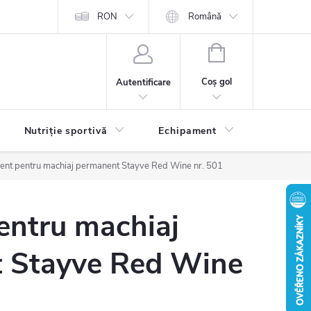
RON
Română
COŞ
DE
Coş gol
Autentificare
CUMPĂRĂTURI
Nutriție sportivă
Echipament
Contact
ent pentru machiaj permanent Stayve Red Wine nr. 501
entru machiaj
 Stayve Red Wine