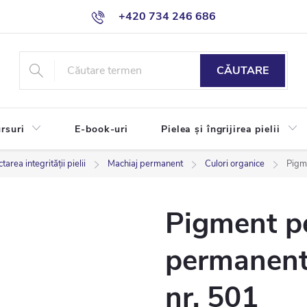
+420 734 246 686
CĂUTARE
rsuri
E-book-uri
Pielea și îngrijirea pielii
rea integrității pielii
Machiaj permanent
Culori organice
Pigm
Pigment p
permanent
nr. 501