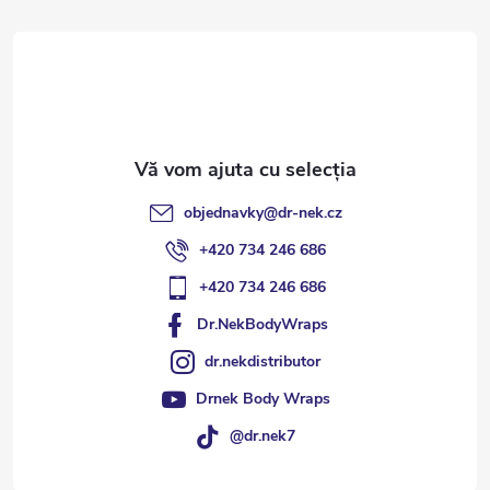
s
o
l
objednavky
@
dr-nek.cz
+420 734 246 686
+420 734 246 686
Dr.NekBodyWraps
dr.nekdistributor
Drnek Body Wraps
@dr.nek7