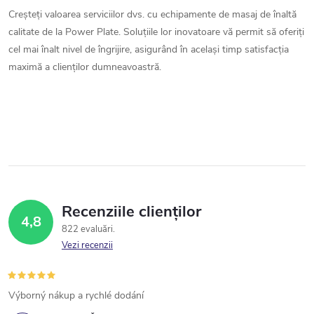
Creșteți valoarea serviciilor dvs. cu echipamente de masaj de înaltă
calitate de la Power Plate. Soluțiile lor inovatoare vă permit să oferiți
cel mai înalt nivel de îngrijire, asigurând în același timp satisfacția
maximă a clienților dumneavoastră.
Recenziile clienților
4,8
822 evaluări
Vezi recenzii
Výborný nákup a rychlé dodání