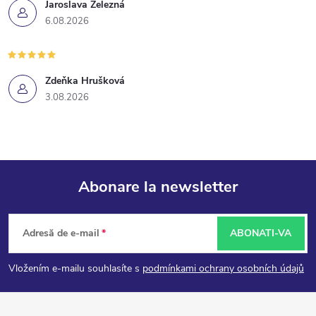
Jaroslava Železná
6.08.2026
Zdeňka Hrušková
3.08.2026
Abonare la newsletter
S
Adresă de e-mail
ABONATI-VA
u
Vložením e-mailu souhlasíte s
podmínkami ochrany osobních údajů
b