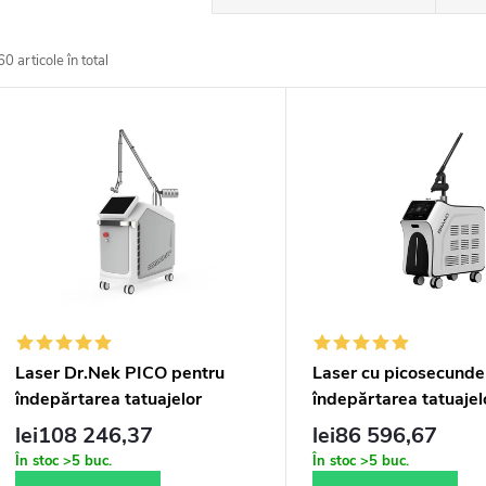
e
60
articole în total
L
e
c
s
t
t
a
ă
r
p
Laser Dr.Nek PICO pentru
Laser cu picosecunde
e
îndepărtarea tatuajelor
îndepărtarea tatuajel
r
lei108 246,37
lei86 596,67
a
În stoc
>5 buc.
În stoc
>5 buc.