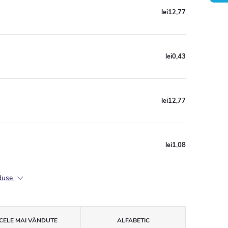
lei12,77
lei0,43
lei12,77
lei1,08
oduse
CELE MAI VÂNDUTE
ALFABETIC