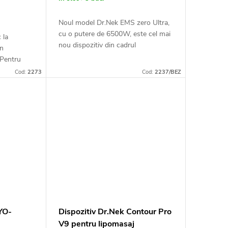
Noul model Dr.Nek EMS zero Ultra,
cu o putere de 6500W, este cel mai
 la
nou dispozitiv din cadrul
în
reprezentării mărcii EMS zero pe
 Pentru
piața cehă și europeană.
ăm să o
Cod:
2273
Cod:
2237/BEZ
Tratamentul cu Dr.Nek...
ová la
YO-
Dispozitiv Dr.Nek Contour Pro
V9 pentru lipomasaj