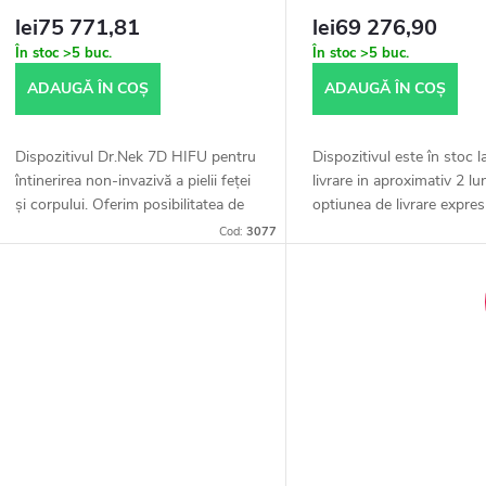
lei75 771,81
lei69 276,90
În stoc
>5 buc.
În stoc
>5 buc.
ADAUGĂ ÎN COŞ
ADAUGĂ ÎN COŞ
Dispozitivul Dr.Nek 7D HIFU pentru
Dispozitivul este în stoc l
întinerirea non-invazivă a pielii feței
livrare in aproximativ 2 lu
și corpului. Oferim posibilitatea de
optiunea de livrare expres
livrare expres – pe cale aeriană,
aerului, calcul individual
Cod:
3077
calculul se face individual...
acordului, livrare...