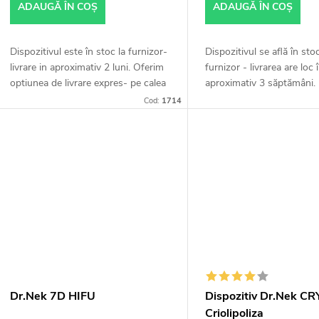
o
ADAUGĂ ÎN COŞ
ADAUGĂ ÎN COŞ
p
d
r
Dispozitivul este în stoc la furnizor-
Dispozitivul se află în stoc
u
livrare in aproximativ 2 luni. Oferim
furnizor - livrarea are loc 
o
optiunea de livrare expres- pe calea
aproximativ 3 săptămâni.
aerului, calcul individual conform
toate informațiile, vă rug
s
Cod:
1714
acordului, livrare...
sunați pe Monika Chrastil
d
+420 604 330...
e
u
s
u
Dr.Nek 7D HIFU
Dispozitiv Dr.Nek CR
u
Criolipoliza