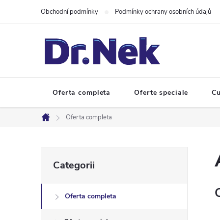
Treci
Obchodní podmínky
Podmínky ochrany osobních údajů
la
conținut
Oferta completa
Oferte speciale
Cu
Oferta completa
Acasă
B
Sari
Categorii
peste
a
categorii
Oferta completa
r