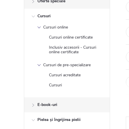
Oferte speciale
ă
Cursuri
l
Cursuri online
a
Cursuri online certificate
t
Inclusiv accesorii - Cursuri
online certificate
e
Cursuri de pre-specializare
r
Cursuri acreditate
Cursuri
a
l
E-book-uri
ă
Pielea și îngrijirea pielii