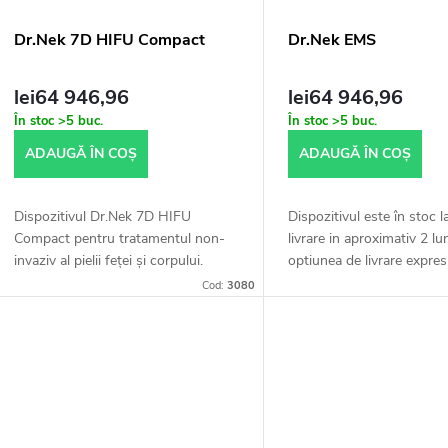
Dr.Nek 7D HIFU Compact
Dr.Nek EMS
lei64 946,96
lei64 946,96
În stoc
>5 buc.
În stoc
>5 buc.
ADAUGĂ ÎN COŞ
ADAUGĂ ÎN COŞ
Dispozitivul Dr.Nek 7D HIFU
Dispozitivul este în stoc l
Compact pentru tratamentul non-
livrare in aproximativ 2 lu
invaziv al pielii feței și corpului.
optiunea de livrare expres
Dispozitivul este în stoc la furnizor
aerului, calcul individual
Cod:
3080
– livrare în cca. 3 săptămâni. Pentru
acordului, livrare...
toate...