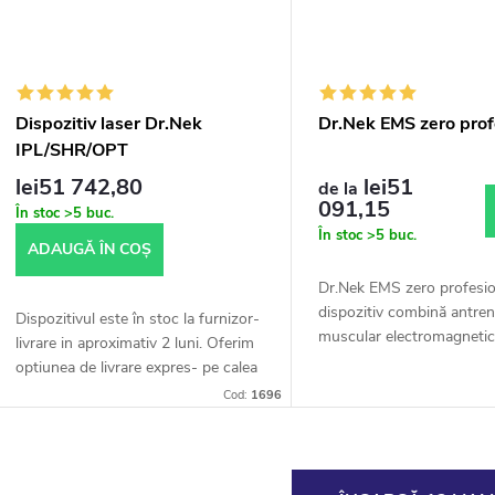
Dispozitiv laser Dr.Nek
Dr.Nek EMS zero prof
IPL/SHR/OPT
lei51 742,80
lei51
de la
091,15
În stoc
>5 buc.
În stoc
>5 buc.
ADAUGĂ ÎN COŞ
Dr.Nek EMS zero profesio
dispozitiv combină antre
Dispozitivul este în stoc la furnizor-
muscular electromagnetic 
livrare in aproximativ 2 luni. Oferim
intensitate pentru o const
optiunea de livrare expres- pe calea
musculară eficientă și arde
aerului, calcul individual conform
Cod:
1696
acordului, livrare...
C