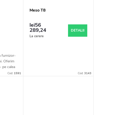
Meso T8
lei56
289,24
DETALII
La cerere
a furnizor-
ni. Oferim
- pe calea
 conform
Cod:
1591
Cod:
3143