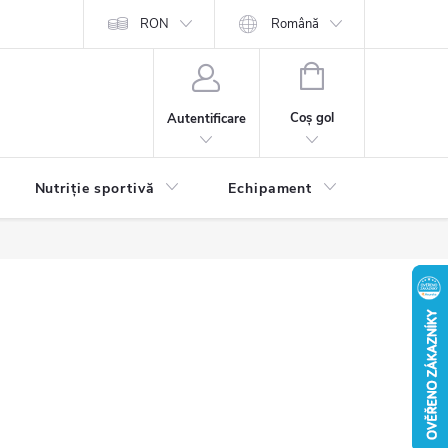
RON
Română
COŞ
DE
Coş gol
Autentificare
CUMPĂRĂTURI
Nutriție sportivă
Echipament
Contact