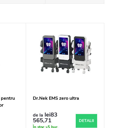
 pentru
Dr.Nek EMS zero ultra
or
lei83
de la
565,71
DETALII
În stoc
>5 buc.