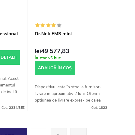
essional
Dr.Nek EMS mini
lei49 577,83
DETALII
În stoc
>5 buc.
ADAUGĂ ÎN COŞ
nal. Acest
namentul
Dispozitivul este în stoc la furnizor-
de înaltă
livrare in aproximativ 2 luni. Oferim
rucție
optiunea de livrare expres- pe calea
rea...
aerului, calcul individual conform
Cod:
2234/BEZ
Cod:
1822
acordului, livrare...
P