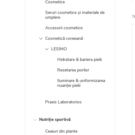
Cosmetice
Seruri cosmetice și materiale de
7
umplere
l
Accesorii cosmetice
Cosmetică coreeană
i
LESIMO
Hidratare & bariera pielii
Resetarea porilor
Iluminare & uniformizarea
nuanței pielii
Praxis Laboratorios
Nutriție sportivă
Ceaiuri din plante