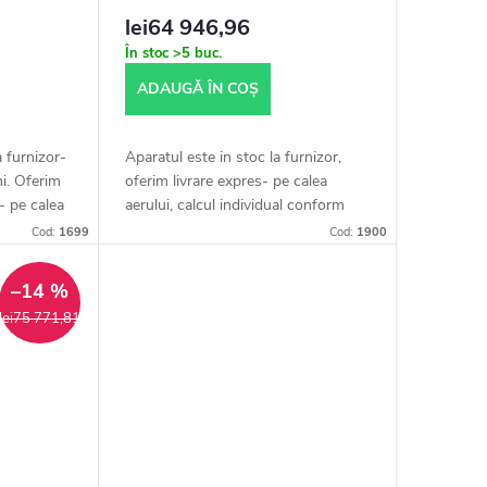
lei64 946,96
În stoc
>5 buc.
ADAUGĂ ÎN COŞ
a furnizor-
Aparatul este in stoc la furnizor,
ni. Oferim
oferim livrare expres- pe calea
- pe calea
aerului, calcul individual conform
 conform
acordului, livrare aproximativ 3
Cod:
1699
Cod:
1900
saptamani. Prețul declarat include...
–14 %
lei75 771,81