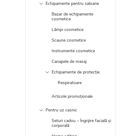
Echipamente pentru saloane
Bazar de echipamente
cosmetice
Lămpi cosmetice
t
Scaune cosmetice
r
Instrumente cosmetice
Canapele de masaj
l
Echipamente de protecție
Respiratoare
l
Articole promoționale
l
Pentru uz casnic
i
Seturi cadou – îngrijire facială și
corporală