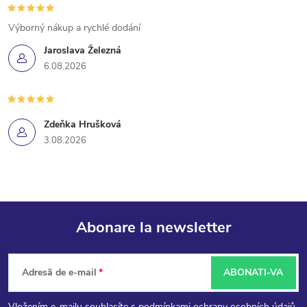
Výborný nákup a rychlé dodání
Jaroslava Železná
6.08.2026
Zdeňka Hrušková
3.08.2026
Abonare la newsletter
S
Adresă de e-mail
ABONATI-VA
u
Vložením e-mailu souhlasíte s
podmínkami ochrany osobních údajů