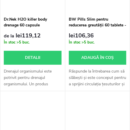
Dr.Nek H2O killer body
BW Pills Slim pentru
drenage 60 capsule
reducerea greutății 60 tablete -
1 buc.
lei119,12
lei106,36
de la
În stoc
>5 buc.
În stoc
>5 buc.
DETALII
ADAUGĂ ÎN COŞ
Drenajul organismului este
Răspunde la întrebarea cum să
potrivit pentru drenajul
slăbești și este conceput pentru
organismului. Un produs
a sprijini circulația țesuturilor și
original pentru îngrijirea
a reduce greutatea corporală.
membrelor inferioare (picioare
Vă va sprijini eforturile de a
umflate). Coada-calului ajută la
face exerciții...
menținerea...