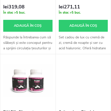
p
3+1 GRATUIT
r
lei319,08
lei271,11
r
În stoc
>5 buc.
În stoc
>5 buc.
e
o
ADAUGĂ ÎN COŞ
ADAUGĂ ÎN COŞ
a
d
Răspunde la întrebarea cum să
Set cadou de lux cu cremă de
p
slăbești și este conceput pentru
zi, cremă de noapte și ser cu
a sprijini circulația țesuturilor și
acid hialuronic. Oferă hidratare
u
a reduce greutatea corporală.
intensă, nutriție și catifelare
r
Vă va sprijini eforturile de a
pielii zi și noapte.
s
face exerciții...
o
e
d
u
s