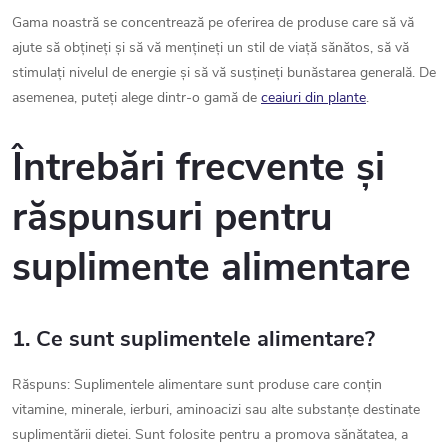
t
Gama noastră se concentrează pe oferirea de produse care să vă
ajute să obțineți și să vă mențineți un stil de viață sănătos, să vă
ă
stimulați nivelul de energie și să vă susțineți bunăstarea generală. De
r
asemenea, puteți alege dintr-o gamă de
ceaiuri din plante
.
i
Întrebări frecvente și
l
răspunsuri pentru
o
r
suplimente alimentare
1. Ce sunt suplimentele alimentare?
Răspuns: Suplimentele alimentare sunt produse care conțin
vitamine, minerale, ierburi, aminoacizi sau alte substanțe destinate
suplimentării dietei. Sunt folosite pentru a promova sănătatea, a