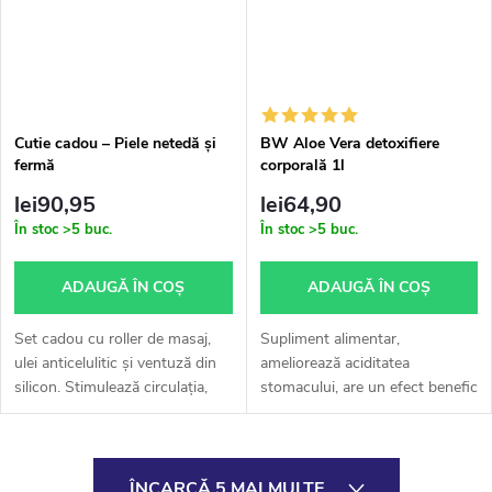
Cutie cadou – Piele netedă și
BW Aloe Vera detoxifiere
fermă
corporală 1l
lei90,95
lei64,90
În stoc
>5 buc.
În stoc
>5 buc.
ADAUGĂ ÎN COŞ
ADAUGĂ ÎN COŞ
Set cadou cu roller de masaj,
Supliment alimentar,
ulei anticelulitic și ventuză din
ameliorează aciditatea
silicon. Stimulează circulația,
stomacului, are un efect benefic
netezește pielea și reduce
asupra sistemului digestiv,
celulita.
asupra calității pielii și asupra
nivelului de zahăr din sânge,
C
susține...
ÎNCARCĂ 5 MAI MULTE