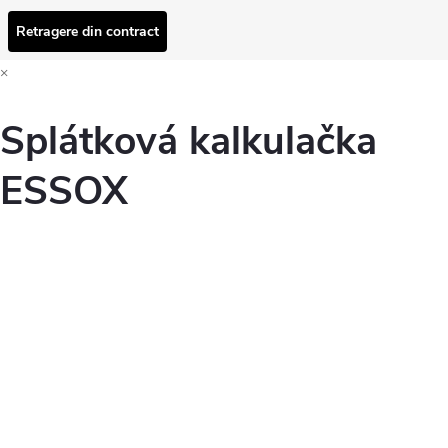
Retragere din contract
×
Splátková kalkulačka
ESSOX