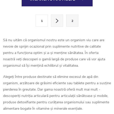
o
n
P
1
2
a
t
g
r
i
Să nu uităm că organismul nostru este un organism viu care are
o
n
nevoie de sprijin ocazional prin suplimente nutritive de calitate
a
pentru a funcționa optim și a-și menține sănătatea. În oferta
l
r
noastră veți descoperi o gamă largă de produse care vă vor ajuta
u
organismul să își mențină echilibrul și vitalitatea.
e
l
Alegeți între produse destinate să elimine excesul de apă din
organism, arzătoare de grăsimi eficiente sau tablete pentru a susține
l
pierderea în greutate. Dar gama noastră oferă mult mai mult -
i
descoperiți nutriția articulară pentru articulații sănătoase și mobile,
produse detoxifiante pentru curățarea organismului sau suplimente
s
alimentare bogate în vitamine și minerale esențiale.