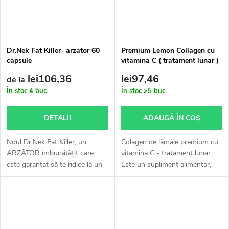
Dr.Nek Fat Killer- arzator 60
Premium Lemon Collagen cu
capsule
vitamina C ( tratament lunar )
lei106,36
lei97,46
de la
În stoc
4 buc.
În stoc
>5 buc.
DETALII
ADAUGĂ ÎN COŞ
Noul Dr.Nek Fat Killer, un
Colagen de lămâie premium cu
ARZĂTOR îmbunătățit care
vitamina C - tratament lunar.
este garantat să te ridice la un
Este un supliment alimentar,
nivel superior. Susține-ți
colagen marin hidrolizat pentru
eforturile cu un produs
uz intern.
superior, cu un amestec optim
de...