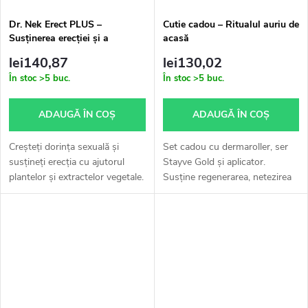
Dr. Nek Erect PLUS –
Cutie cadou – Ritualul auriu de
Susținerea erecției și a
acasă
performanței - 60 tablete
lei140,87
lei130,02
În stoc
>5 buc.
În stoc
>5 buc.
ADAUGĂ ÎN COŞ
ADAUGĂ ÎN COŞ
Creșteți dorința sexuală și
Set cadou cu dermaroller, ser
susțineți erecția cu ajutorul
Stayve Gold și aplicator.
plantelor și extractelor vegetale.
Susține regenerarea, netezirea
Erect PLUS este un mic miracol
și luminozitatea pielii cu o
natural pentru bărbați. Este
atingere luxoasă de aur.
realizat din ingrediente...