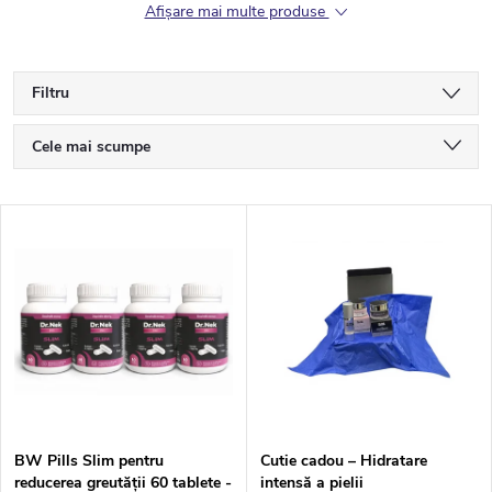
Afişare mai multe produse
Filtru
S
Cele mai scumpe
e
Cele mai ieftine
L
Cele mai vândute
l
i
Alfabetic
e
s
c
t
t
ă
a
BW Pills Slim pentru
Cutie cadou – Hidratare
reducerea greutății 60 tablete -
intensă a pielii