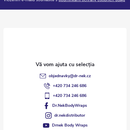
b
s
o
l
objednavky
@
dr-nek.cz
+420 734 246 686
+420 734 246 686
Dr.NekBodyWraps
dr.nekdistributor
Drnek Body Wraps