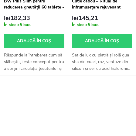
BW Pills Slim pentru
Cutie cadou – Ritual de
reducerea greutății 60 tablete -
înfrumusețare rejuvenant
u
2 buc. cu reducere de 10%
lei182,33
lei145,21
l
În stoc
>5 buc.
În stoc
>5 buc.
u
ADAUGĂ ÎN COŞ
ADAUGĂ ÎN COŞ
i
Răspunde la întrebarea cum să
Set de lux cu piatră și rolă gua
slăbești și este conceput pentru
sha din cuarț roz, ventuze din
a sprijini circulația țesuturilor și
silicon și ser cu acid hialuronic.
a reduce greutatea corporală.
Tonifică, iluminează și
Vă va sprijini eforturile de a
întinerește pielea.
face exerciții...