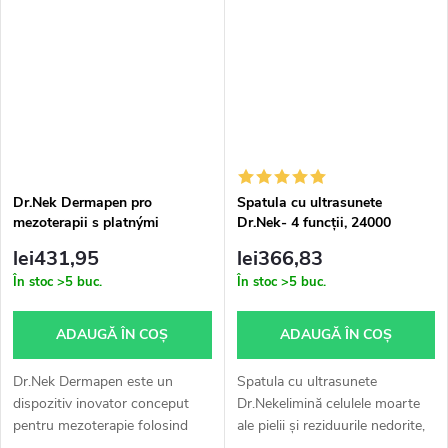
cicatricile și vergeturile. Vă...
Dr.Nek Dermapen pro
Spatula cu ultrasunete
mezoterapii s platnými
Dr.Nek- 4 funcții, 24000
certifikáty pro použití v EU
vibrații, 4 programe
lei431,95
lei366,83
plus Dr.Nek Antiageing sérum
În stoc
>5 buc.
În stoc
>5 buc.
ZDARMA
ADAUGĂ ÎN COŞ
ADAUGĂ ÎN COŞ
Dr.Nek Dermapen este un
Spatula cu ultrasunete
dispozitiv inovator conceput
Dr.Nekelimină celulele moarte
pentru mezoterapie folosind
ale pielii și reziduurile nedorite,
microace. Tratamentul reduce
poate face față peelingului