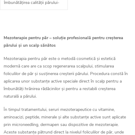
îmbunătățirea calității părului-
serul de păractiveazămulțumită
combinației de ingrediente
active o circulație adecvată a...
C
o
Mezoterapie pentru păr – soluție profesională pentru creșterea
părului și un scalp sănătos
n
Mezoterapia pentru păr este o metodă cosmetică și estetică
t
modernă care are ca scop regenerarea scalpului, stimularea
r
foliculilor de păr și susținerea creșterii părului. Procedura constă în
aplicarea unor substanțe active speciale direct în scalp pentru a
o
îmbunătăți hrănirea rădăcinilor și pentru a restabili creșterea
naturală a părului.
l
u
În timpul tratamentului, seruri mezoterapeutice cu vitamine,
aminoacizi, peptide, minerale și alte substanțe active sunt aplicate
l
prin microneedling, dermapen sau dispozitive de mezoterapie.
Aceste substanțe pătrund direct la nivelul foliculilor de păr, unde