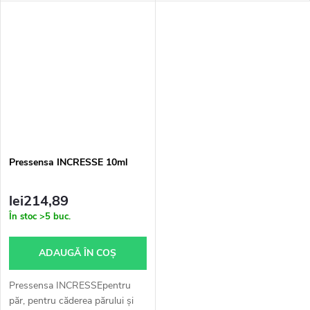
ridurile mici, decolorarea,
perfect până în profunzimea
cicatricile și vergeturile. Vă...
porilor pielii.
Pressensa INCRESSE 10ml
lei214,89
În stoc
>5 buc.
ADAUGĂ ÎN COŞ
Pressensa INCRESSEpentru
păr, pentru căderea părului și