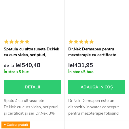
microneedles, care...
microneedles, care...
Spatula cu ultrasunete Dr.Nek
Dr.Nek Dermapen pentru
cu curs video, scripturi,
mezoterapie cu certificate
certificat si ser HA 3%.
valabile pentru utilizare în UE
lei540,48
lei431,95
de la
+ 1x gratuit ser Dr.Nek DNA
În stoc
>5 buc.
În stoc
>5 buc.
cu PDRN (ADN de somon) –
pentru mezoterapie și
microneedling (dermapen) 10
DETALII
ADAUGĂ ÎN COŞ
ml
Spatulă cu ultrasunete
Dr.Nek Dermapen este un
Dr.Nek cu curs video, scripturi
dispozitiv inovator conceput
și certificat și ser Dr.Nek 3%
pentru mezoterapie folosind
acid hialuronic 30ml.
microace. Tratamentul reduce
+ Cadou gratuit
ridurile mici, decolorarea,