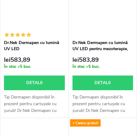
Dr.Nek Dermapen cu lumină
Dr.Nek Dermapen cu lumină
UV LED
UV LED pentru mezoterapie,
cu certificate valabile pentru
lei583,89
lei583,89
utilizare în UE + 1x gratuit ser
În stoc
>5 buc.
În stoc
>5 buc.
Dr.Nek DNA cu PDRN (ADN
de somon) – pentru
mezoterapie și microneedling
DETALII
DETALII
(dermapen) 10 ml
Tip Dermapen disponibil în
Tip Dermapen disponibil în
prezent pentru cartușele cu
prezent pentru cartușele cu
șurub! Dr.Nek Dermapen cu
șurub! Dr.Nek Dermapen cu
lumină UV LED este un
lumină UV LED este un
+ Cadou gratuit
dispozitiv inovator conceput
dispozitiv inovator conceput
pentru mezoterapie cu
pentru mezoterapie cu