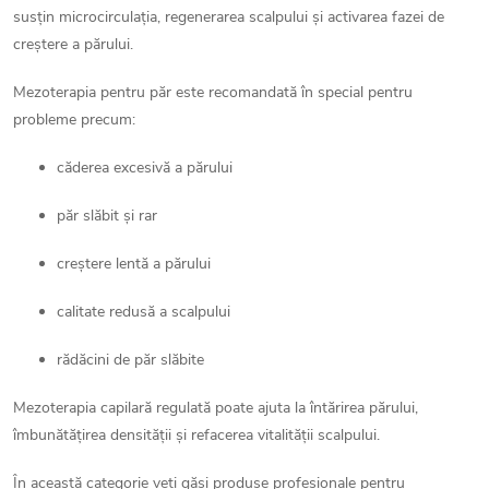
l
susțin microcirculația, regenerarea scalpului și activarea fazei de
i
creștere a părului.
s
Mezoterapia pentru păr este recomandată în special pentru
probleme precum:
t
ă
căderea excesivă a părului
r
păr slăbit și rar
i
creștere lentă a părului
l
calitate redusă a scalpului
o
rădăcini de păr slăbite
r
Mezoterapia capilară regulată poate ajuta la întărirea părului,
îmbunătățirea densității și refacerea vitalității scalpului.
În această categorie veți găsi produse profesionale pentru