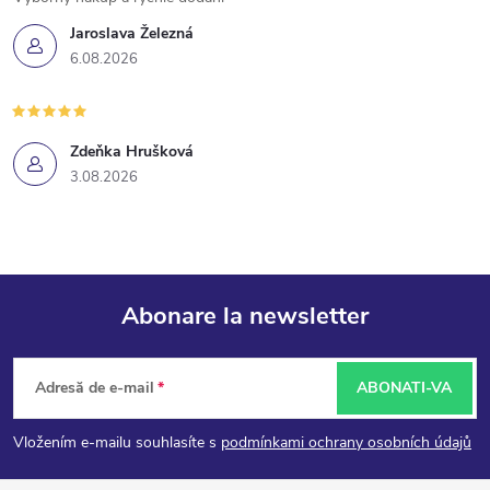
Jaroslava Železná
6.08.2026
Zdeňka Hrušková
3.08.2026
Abonare la newsletter
S
Adresă de e-mail
ABONATI-VA
u
Vložením e-mailu souhlasíte s
podmínkami ochrany osobních údajů
b