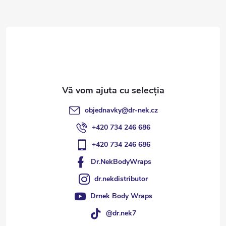
s
o
l
objednavky
@
dr-nek.cz
+420 734 246 686
+420 734 246 686
Dr.NekBodyWraps
dr.nekdistributor
Drnek Body Wraps
@dr.nek7