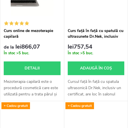
u
s
Curs online de mezoterapie
Curs față în față cu spatulă cu
capilară
ultrasunete Dr.Nek, inclusiv
u
certificat
lei866,07
lei757,54
de la
l
În stoc
>5 buc.
În stoc
>5 buc.
u
DETALII
ADAUGĂ ÎN COŞ
i
Mezoterapia capilară este o
Cursul față în față cu spatula
procedură cosmetică care este
ultrasonică Dr.Nek, inclusiv un
utilizată pentru a trata părul și
certificat, are loc în salonul
scalpul pentru tratamente
nostru Dr.Nek din Kloboučnická
+ Cadou gratuit
+ Cadou gratuit
precum căderea părului și
4, Praga 4. Cursul include o
slăbirea foliculului pilos....
parte teoretică, o...