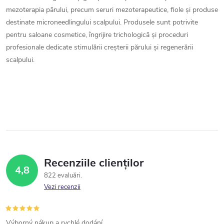
mezoterapia părului, precum seruri mezoterapeutice, fiole și produse
destinate microneedlingului scalpului. Produsele sunt potrivite
pentru saloane cosmetice, îngrijire trichologică și proceduri
profesionale dedicate stimulării creșterii părului și regenerării
scalpului.
Recenziile clienților
4,8
822 evaluări
Vezi recenzii
Výborný nákup a rychlé dodání