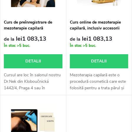
t
t
ă
a
Curs de preînregistrare de
Curs online de mezoterapie
mezoterapie capilară
capilară, inclusiv accesorii
p
r
lei1 083,13
lei1 083,13
de la
de la
r
În stoc
>5 buc.
În stoc
>5 buc.
e
o
DETALII
DETALII
a
d
Cursul are loc în salonul nostru
Mezoterapia capilară este o
p
Dr.Nek din Kloboučnická
procedură cosmetică care este
1442/4, Praga 4 sau în
folosită pentru a trata părul și
u
Bratislava. Durata cursului este
scalpul pentru tratamente
r
de aproximativ 4 ore.După
precum căderea părului și
s
achiziție vă vom contacta cu
slăbirea foliculului de păr....
o
privire...
e
d