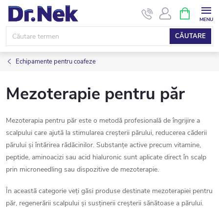
Treci
COŞ
DE
la
CUMPĂRĂ
conținut
CĂUTARE
Echipamente pentru coafeze
Mezoterapie pentru păr
Mezoterapia pentru păr este o metodă profesională de îngrijire a
scalpului care ajută la stimularea creșterii părului, reducerea căderii
părului și întărirea rădăcinilor. Substanțe active precum vitamine,
peptide, aminoacizi sau acid hialuronic sunt aplicate direct în scalp
prin microneedling sau dispozitive de mezoterapie.
În această categorie veți găsi produse destinate mezoterapiei pentru
păr, regenerării scalpului și susținerii creșterii sănătoase a părului.