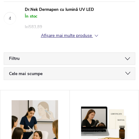
Dr.Nek Dermapen cu lumină UV LED
În stoc
lei583,89
Afişare mai multe produse
Filtru
S
Cele mai scumpe
e
Cele mai ieftine
L
Cele mai vândute
l
i
Alfabetic
e
s
c