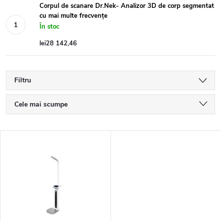
Corpul de scanare Dr.Nek- Analizor 3D de corp segmentat
cu mai multe frecvențe
În stoc
lei28 142,46
Filtru
S
Cele mai scumpe
e
Cele mai ieftine
L
Cele mai vândute
l
i
Alfabetic
e
s
c
t