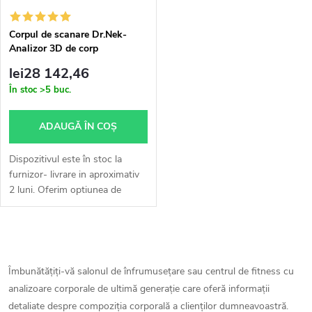
t
ă
a
Corpul de scanare Dr.Nek-
Analizor 3D de corp
p
segmentat cu mai multe
r
lei28 142,46
frecvențe
r
În stoc
>5 buc.
e
o
ADAUGĂ ÎN COŞ
a
d
Dispozitivul este în stoc la
p
furnizor- livrare in aproximativ
2 luni. Oferim optiunea de
u
livrare expres- pe calea aerului,
r
calcul individual conform
s
acordului, livrare...
C
o
e
o
Îmbunătățiți-vă salonul de înfrumusețare sau centrul de fitness cu
d
analizoare corporale de ultimă generație care oferă informații
n
detaliate despre compoziția corporală a clienților dumneavoastră.