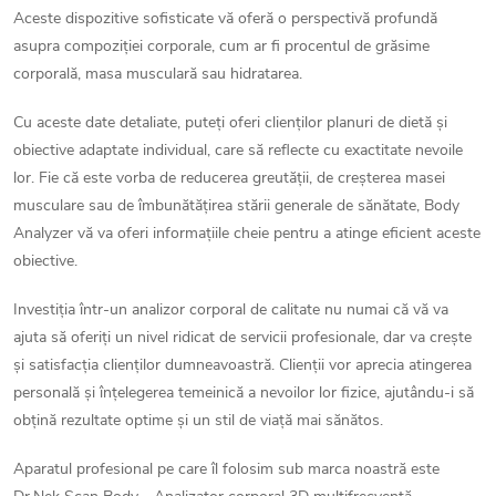
u
t
Aceste dispozitive sofisticate vă oferă o perspectivă profundă
asupra compoziției corporale, cum ar fi procentul de grăsime
s
r
corporală, masa musculară sau hidratarea.
o
u
Cu aceste date detaliate, puteți oferi clienților planuri de dietă și
obiective adaptate individual, care să reflecte cu exactitate nevoile
l
l
lor. Fie că este vorba de reducerea greutății, de creșterea masei
u
musculare sau de îmbunătățirea stării generale de sănătate, Body
u
Analyzer vă va oferi informațiile cheie pentru a atinge eficient aceste
l
obiective.
i
l
Investiția într-un analizor corporal de calitate nu numai că vă va
i
ajuta să oferiți un nivel ridicat de servicii profesionale, dar va crește
și satisfacția clienților dumneavoastră. Clienții vor aprecia atingerea
s
personală și înțelegerea temeinică a nevoilor lor fizice, ajutându-i să
t
obțină rezultate optime și un stil de viață mai sănătos.
ă
Aparatul profesional pe care îl folosim sub marca noastră este