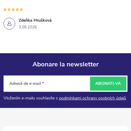
Zdeňka Hrušková
3.08.2026
Abonare la newsletter
S
Adresă de e-mail
ABONATI-VA
u
Vložením e-mailu souhlasíte s
podmínkami ochrany osobních údajů
b
s