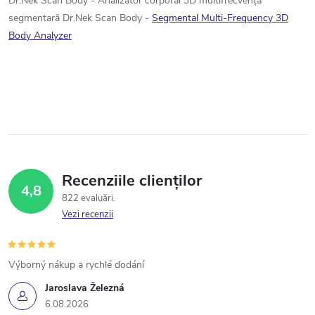
Dr.Nek Scan Body - Analizator corporal 3D multifrecvență
r
segmentară Dr.Nek Scan Body -
Segmental Multi-Frequency 3D
i
Body Analyzer
l
o
r
Recenziile clienților
4,8
822 evaluări
Vezi recenzii
Výborný nákup a rychlé dodání
Jaroslava Železná
6.08.2026