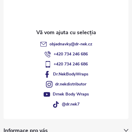
o
l
objednavky
@
dr-nek.cz
+420 734 246 686
+420 734 246 686
Dr.NekBodyWraps
dr.nekdistributor
Drnek Body Wraps
@dr.nek7
Informace pro vás