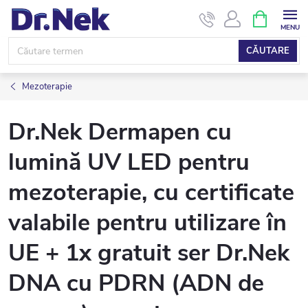
Treci
COŞ
DE
la
CUMPĂRĂ
conținut
CĂUTARE
Mezoterapie
Dr.Nek Dermapen cu
lumină UV LED pentru
mezoterapie, cu certificate
valabile pentru utilizare în
UE + 1x gratuit ser Dr.Nek
DNA cu PDRN (ADN de