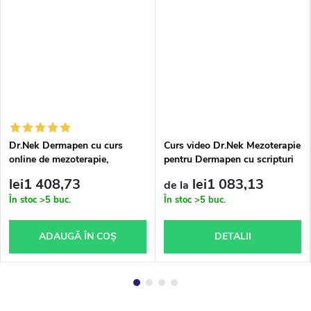
Dr.Nek Dermapen cu curs
Curs video Dr.Nek Mezoterapie
online de mezoterapie,
pentru Dermapen cu scripturi
materiale de studiu, certificat
și certificat
lei1 408,73
lei1 083,13
de la
și ser Dr.Nek Anti-Ageing
În stoc
>5 buc.
În stoc
>5 buc.
GRATUIT – versiune tipărită
ADAUGĂ ÎN COŞ
DETALII