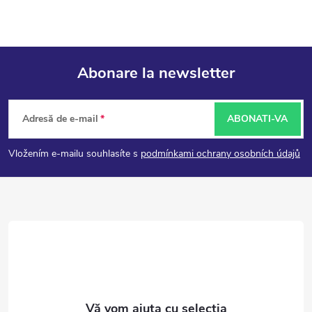
Abonare la newsletter
S
Adresă de e-mail
ABONATI-VA
u
Vložením e-mailu souhlasíte s
podmínkami ochrany osobních údajů
b
s
o
l