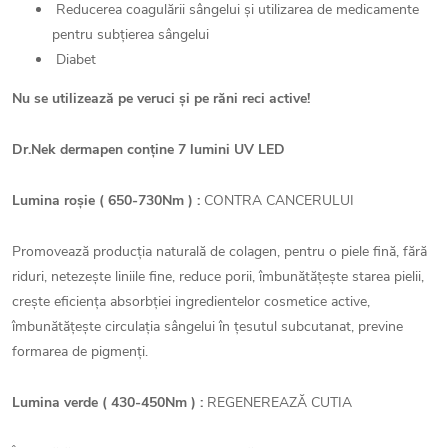
Reducerea coagulării sângelui și utilizarea de medicamente
pentru subțierea sângelui
Diabet
Nu se utilizează pe veruci și pe răni reci active!
Dr.Nek dermapen conține 7 lumini UV LED
Lumina roșie ( 650-730Nm ) :
CONTRA CANCERULUI
Promovează producția naturală de colagen, pentru o piele fină, fără
riduri, netezește liniile fine, reduce porii, îmbunătățește starea pielii,
crește eficiența absorbției ingredientelor cosmetice active,
îmbunătățește circulația sângelui în țesutul subcutanat, previne
formarea de pigmenți.
Lumina verde ( 430-450Nm ) :
REGENEREAZĂ CUTIA