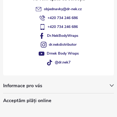
objednavky
@
dr-nek.cz
+420 734 246 686
+420 734 246 686
Dr.NekBodyWraps
dr.nekdistributor
Drnek Body Wraps
@dr.nek7
Informace pro vás
Acceptăm plăţi online