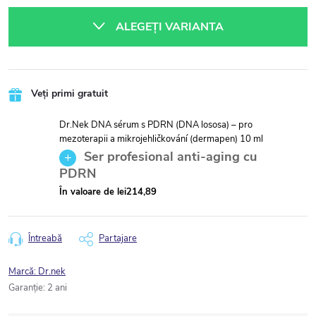
preţ:
ALEGEŢI VARIANTA
Veți primi gratuit
Dr.Nek DNA sérum s PDRN (DNA lososa) – pro
mezoterapii a mikrojehličkování (dermapen) 10 ml
Ser profesional anti-aging cu
PDRN
În valoare de lei214,89
Întreabă
Partajare
Marcă:
Dr.nek
Garanţie
:
2 ani