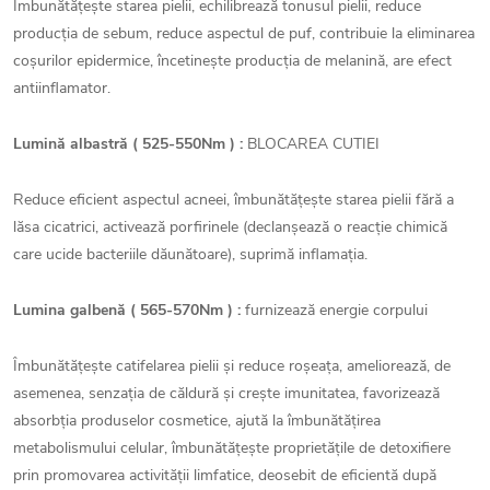
Îmbunătățește starea pielii, echilibrează tonusul pielii, reduce
producția de sebum, reduce aspectul de puf, contribuie la eliminarea
coșurilor epidermice, încetinește producția de melanină, are efect
antiinflamator.
Lumină albastră ( 525-550Nm ) :
BLOCAREA CUTIEI
Reduce eficient aspectul acneei, îmbunătățește starea pielii fără a
lăsa cicatrici, activează porfirinele (declanșează o reacție chimică
care ucide bacteriile dăunătoare), suprimă inflamația.
Lumina galbenă ( 565-570Nm ) :
furnizează energie corpului
Îmbunătățește catifelarea pielii și reduce roșeața, ameliorează, de
asemenea, senzația de căldură și crește imunitatea, favorizează
absorbția produselor cosmetice, ajută la îmbunătățirea
metabolismului celular, îmbunătățește proprietățile de detoxifiere
prin promovarea activității limfatice, deosebit de eficientă după