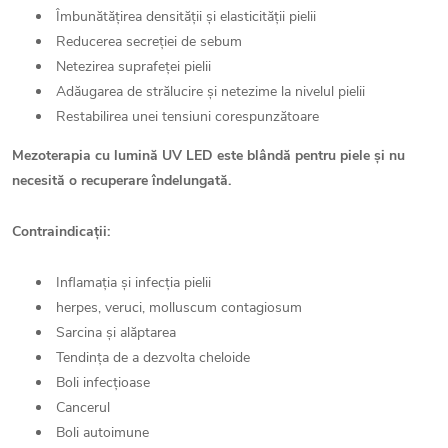
Îmbunătățirea densității și elasticității pielii
Reducerea secreției de sebum
Netezirea suprafeței pielii
Adăugarea de strălucire și netezime la nivelul pielii
Restabilirea unei tensiuni corespunzătoare
Mezoterapia cu lumină UV LED este blândă pentru piele și nu
necesită o recuperare îndelungată.
Contraindicații:
Inflamația și infecția pielii
herpes, veruci, molluscum contagiosum
Sarcina și alăptarea
Tendința de a dezvolta cheloide
Boli infecțioase
Cancerul
Boli autoimune