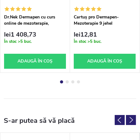
Dr.Nek Dermapen cu curs
Cartuș pro Dermapen-
online de mezoterapie,
Mezoterapie 9 jehel
materiale de studiu, certificat
lei1 408,73
lei12,81
și ser Dr.Nek Anti-Ageing
În stoc
>5 buc.
În stoc
>5 buc.
GRATUIT – versiune tipărită
ADAUGĂ ÎN COŞ
ADAUGĂ ÎN COŞ