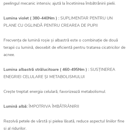
peelingul mecanic intensiv, ajută la încetinirea îmbătrânirii pielii.
Lumina violet ( 380-440Nm ) :
SUPLIMENTAR PENTRU UN
PLANE CU OGLINDĂ PENTRU CREAREA DE PUPII
Frecvența de lumină roșie și albastră este o combinație de două
terapii cu lumină, deosebit de eficientă pentru tratarea cicatricilor de
acnee.
Lumina albastră strălucitoare ( 460-495Nm ) :
SUSȚINEREA
ENEGRIEI CELULARE ȘI METABOLISMULUI
Crește treptat energia celulară, favorizează metabolismul.
Lumină albă:
ÎMPOTRIVA ÎMBĂTRÂNIRII
Rezolvă petele de vârstă și pielea lăsată, reduce aspectul liniilor fine
și al ridurilor.