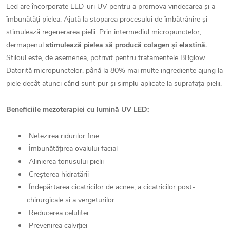
Led are încorporate LED-uri UV pentru a promova vindecarea și a
îmbunătăți pielea. Ajută la stoparea procesului de îmbătrânire și
stimulează regenerarea pielii. Prin intermediul micropunctelor,
dermapenul
stimulează pielea să producă colagen și elastină.
Stiloul este, de asemenea, potrivit pentru tratamentele BBglow.
Datorită micropunctelor, până la 80% mai multe ingrediente ajung la
piele decât atunci când sunt pur și simplu aplicate la suprafața pielii.
Beneficiile mezoterapiei cu lumină UV LED:
Netezirea ridurilor fine
Îmbunătățirea ovalului facial
Alinierea tonusului pielii
Creșterea hidratării
Îndepărtarea cicatricilor de acnee, a cicatricilor post-
chirurgicale și a vergeturilor
Reducerea celulitei
Prevenirea calviției