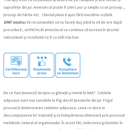
suprafețe din jur. Amestecul poate fi șters pur și simplu cu un prosop. ,
prosop de hârtie etc. Clientul pleacă apoi fără murdărie vizibilă.
SFAT nostru:
Vă recomandăm să nu faceți duș până la 24 de ore după
procedură , astfel încât amestecul va continua să lucreze în țesutul
subcutanat și rezultatul va fi cu atât mai bun.
De ce funcționează terapia cu gheață și metal Dr.Nek? Celulele
adipoase sunt mai sensibile la frig decât țesuturile din jur. Frigul
provoacă deteriorarea celulelor adipoase, ceea ce duce la
descompunerea lor treptată și la îndepărtarea ulterioară prin procesul
metabolic natural al organismului .În acest fel, reducerea grăsimilor în