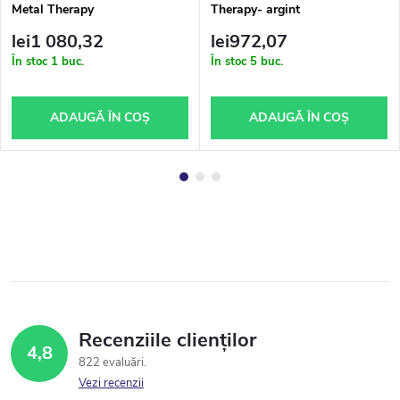
Metal Therapy
Therapy- argint
lei1 080,32
lei972,07
În stoc
1 buc.
În stoc
5 buc.
ADAUGĂ ÎN COŞ
ADAUGĂ ÎN COŞ
Recenziile clienților
4,8
822 evaluări
Vezi recenzii