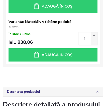
ADAUGĂ ÎN COŞ
Varianta: Materiály v tištěné podobě
2145/MAT
În stoc
>5 buc.
lei1 838,06
ADAUGĂ ÎN COŞ
Descrierea produsului
Descriere detaliată a produsului