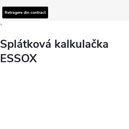
Retragere din contract
×
Splátková kalkulačka
ESSOX