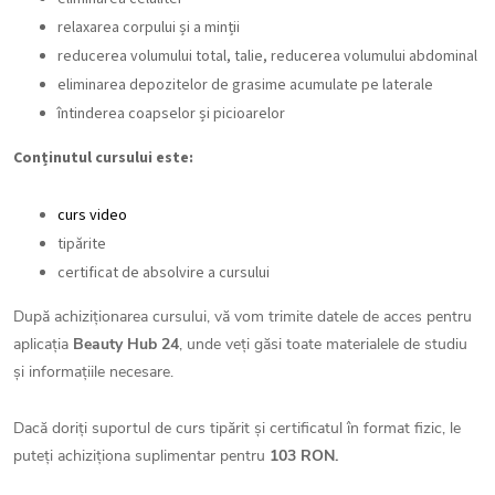
relaxarea corpului și a minții
reducerea volumului total, talie, reducerea volumului abdominal
eliminarea depozitelor de grasime acumulate pe laterale
întinderea coapselor și picioarelor
Conținutul cursului este:
curs video
tipărite
certificat de absolvire a cursului
După achiziționarea cursului, vă vom trimite datele de acces pentru
aplicația
Beauty Hub 24
, unde veți găsi toate materialele de studiu
și informațiile necesare.
Dacă doriți suportul de curs tipărit și certificatul în format fizic, le
puteți achiziționa suplimentar pentru
103 RON.