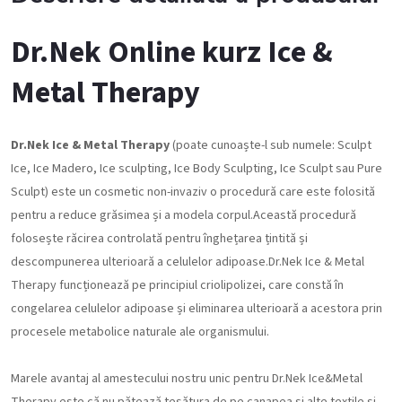
Dr.Nek Online kurz Ice &
Metal Therapy
Dr.Nek Ice & Metal Therapy
(poate cunoaște-l sub numele: Sculpt
Ice, Ice Madero, Ice sculpting, Ice Body Sculpting, Ice Sculpt sau Pure
Sculpt) este un cosmetic non-invaziv o procedură care este folosită
pentru a reduce grăsimea și a modela corpul.Această procedură
folosește răcirea controlată pentru înghețarea țintită și
descompunerea ulterioară a celulelor adipoase.Dr.Nek Ice & Metal
Therapy funcționează pe principiul criolipolizei, care constă în
congelarea celulelor adipoase și eliminarea ulterioară a acestora prin
procesele metabolice naturale ale organismului.
Marele avantaj al amestecului nostru unic pentru Dr.Nek Ice&Metal
Therapy este că nu pătează țesătura de pe canapea și alte textile și