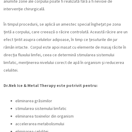
anumite zone ale corpului poate fi realizată fără a fi nevoie de
intervenție chirurgicală.
În timpul procedurii, se aplică un amestec special înghețat pe zona
țintă a corpului, care creează o răcire controlată. Această răcire are un
efect țintit asupra celulelor adipoase, în timp ce țesuturile din jur
rămân intacte. Corpul este apoi masat cu elemente de masaj răcite în
direcția fluxului limfei, ceea ce determină stimularea sistemului
limfatic, menținerea nivelului corect de apă în organism și reducerea
celulitei.
Dr.Nek Ice & Metal Therapy este potrivit pentru:
eliminarea grăsimilor
stimularea sistemului limfatic
eliminarea toxinelor din organism
accelerarea metabolismului
eliminarea celulitei