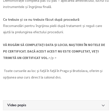
Demonstrație completă pas cu pas – aplicarea amestecului, lucrul cu
instrumentele și îngrijirea finală.
Ce trebuie și ce nu trebuie făcut după procedură
Recomandări pentru îngrijirea pielii după tratament și reguli care
ajută la prelungirea efectului procedurii.
VĂ RUGĂM SĂ COMPLETAȚI DATA ȘI LOCUL NAȘTERII ÎN NOTELE DE
PE CERTIFICAT. DACĂ ACEST ACEST NU ESTE COMPLETAT, VEȚI
TRIMITĂ UN CERTIFICAT VOL.
</p >
Toate cursurile au loc și față în față în Praga și Bratislava, oferim și
opțiunea unui curs direct la salonul dvs.
Video popis