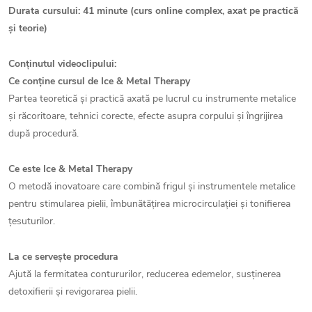
Durata cursului: 41 minute (curs online complex, axat pe practică
și teorie)
Conținutul videoclipului:
Ce conține cursul de Ice & Metal Therapy
Partea teoretică și practică axată pe lucrul cu instrumente metalice
și răcoritoare, tehnici corecte, efecte asupra corpului și îngrijirea
după procedură.
Ce este Ice & Metal Therapy
O metodă inovatoare care combină frigul și instrumentele metalice
pentru stimularea pielii, îmbunătățirea microcirculației și tonifierea
țesuturilor.
La ce servește procedura
Ajută la fermitatea contururilor, reducerea edemelor, susținerea
detoxifierii și revigorarea pielii.