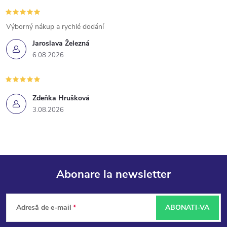
Výborný nákup a rychlé dodání
Jaroslava Železná
6.08.2026
Zdeňka Hrušková
3.08.2026
Abonare la newsletter
S
Adresă de e-mail
ABONATI-VA
u