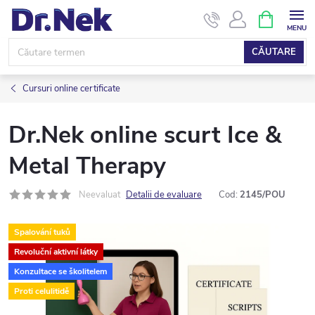
Treci
COŞ
DE
la
CUMPĂRĂ
conținut
CĂUTARE
Cursuri online certificate
Dr.Nek online scurt Ice &
Metal Therapy
Neevaluat
Detalii de evaluare
Cod:
2145/POU
Spalování tuků
Revoluční aktivní látky
Konzultace se školitelem
Proti celulitidě