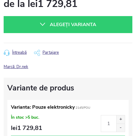
de la
lei1 729,81
Evaluare
preţ:
ALEGEŢI VARIANTA
Întreabă
Partajare
Marcă:
Dr.nek
Varianta: Pouze elektronicky
2145/POU
În stoc
>5 buc.
lei1 729,81