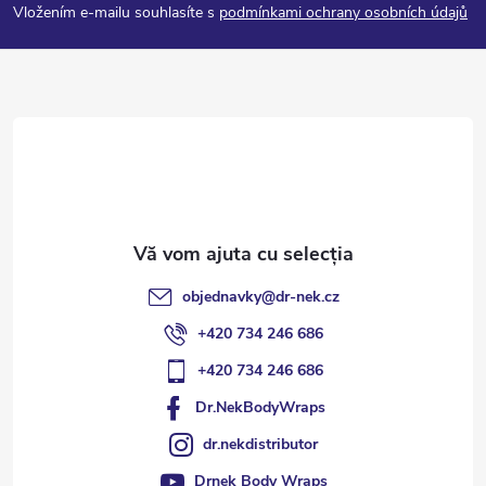
Vložením e-mailu souhlasíte s
podmínkami ochrany osobních údajů
b
s
o
l
objednavky
@
dr-nek.cz
+420 734 246 686
+420 734 246 686
Dr.NekBodyWraps
dr.nekdistributor
Drnek Body Wraps