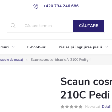
+420 734 246 686
CĂUTARE
rsuri
E-book-uri
Pielea și îngrijirea pielii
napele de masaj
Scaun cosmetic hidraulic A-210C Pedi gri
Scaun cosm
210C Pedi 
Neevaluat
Detalii