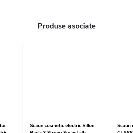
Produse asociate
tor
Scaun cosmetic electric Sillon
Scaun 
tric
Basic 3 Strong Swivel alb
CLASSI