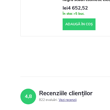
lei4 652,52
În stoc
>5 buc.
ADAUGĂ ÎN COŞ
Recenziile clienților
4,8
822 evaluări
Vezi recenzii