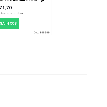
471,70
a furnizor
>5 buc.
GĂ ÎN COŞ
Cod:
148289