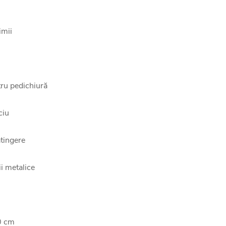
imii
tru pedichiură
ciu
atingere
i metalice
80 cm