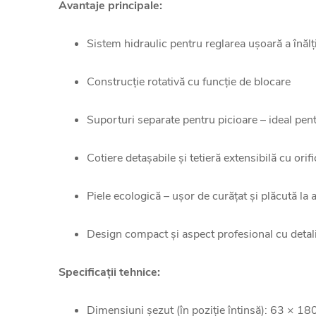
Avantaje principale:
Sistem hidraulic pentru reglarea ușoară a înălț
Construcție rotativă cu funcție de blocare
Suporturi separate pentru picioare – ideal pen
Cotiere detașabile și tetieră extensibilă cu orifi
Piele ecologică – ușor de curățat și plăcută la 
Design compact și aspect profesional cu detali
Specificații tehnice:
Dimensiuni șezut (în poziție întinsă): 63 × 1