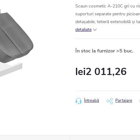
Scaun cosmetic A-210C gri cu ridi
suporturi separate pentru picioar
detașabile, tetieră extensibilă și t
detaliate
În stoc la furnizor
>5 buc.
lei2 011,26
Evaluare
preţ:
Întreabă
Partajare