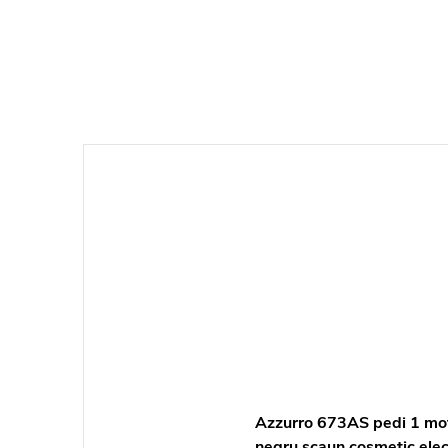
Azzurro 673AS pedi 1 mo
negru scaun cosmetic elec