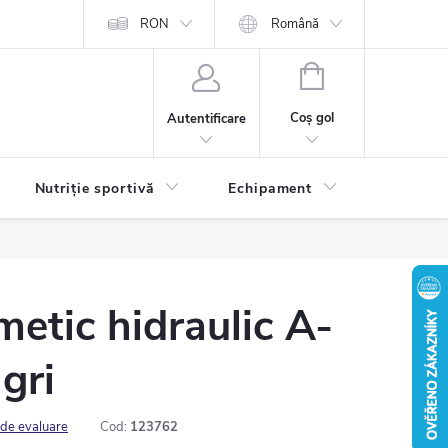
RON
Română
COŞ
DE
Coş gol
Autentificare
CUMPĂRĂTURI
Nutriție sportivă
Echipament
Contact
etic hidraulic A-
gri
 de evaluare
Cod:
123762