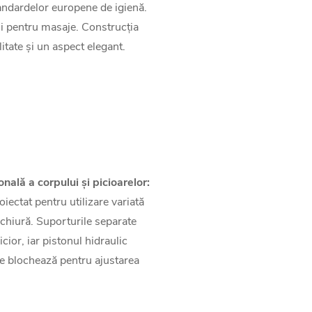
tandardelor europene de igienă.
 și pentru masaje. Construcția
itate și un aspect elegant.
onală a corpului și picioarelor:
ectat pentru utilizare variată
ichiură. Suporturile separate
cior, iar pistonul hidraulic
 se blochează pentru ajustarea