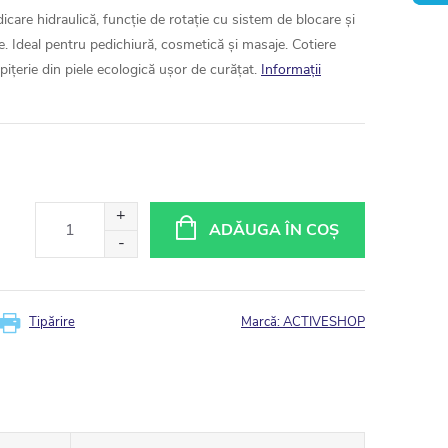
care hidraulică, funcție de rotație cu sistem de blocare și
e. Ideal pentru pedichiură, cosmetică și masaje. Cotiere
apițerie din piele ecologică ușor de curățat.
Informaţii
ADĂUGA ÎN COŞ
Tipărire
Marcă:
ACTIVESHOP