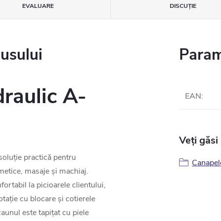
EVALUARE
DISCUŢIE
dusului
Param
raulic A-
EAN
:
Veți găsi
oluție practică pentru
Canapel
metice, masaje și machiaj.
rtabil la picioarele clientului,
otație cu blocare și cotierele
caunul este tapițat cu piele