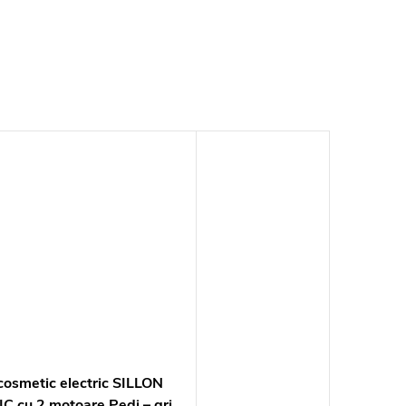
cosmetic electric SILLON
C cu 2 motoare Pedi – gri