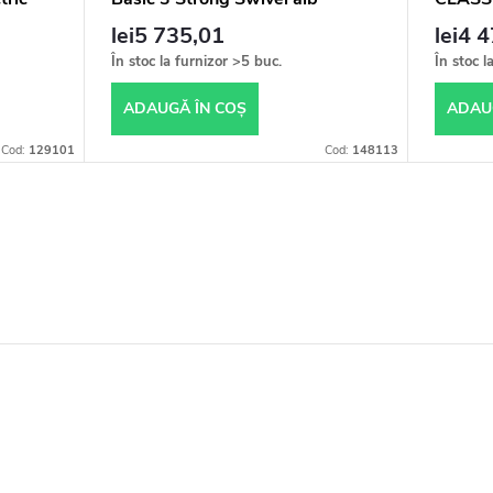
lei5 735,01
lei4 
În stoc la furnizor
>5 buc.
În stoc l
ADAUGĂ ÎN COŞ
ADAU
Cod:
129101
Cod:
148113