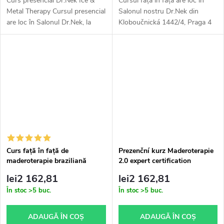
Curs presencial Dr.Nek Ice &
Cursul față în față are loc în
Metal Therapy Cursul presencial
Salonul nostru Dr.Nek din
are loc în Salonul Dr.Nek, la
Kloboučnická 1442/4, Praga 4
adresa Kloboučnická 1442/4,
sau în Bratislava. Durata
Praga 4, sau în Bratislava. Vă
cursului este de aproximativ 4
vom învăța o tehnică...
ore.
Curs față în față de
Prezenční kurz Maderoterapie
maderoterapie braziliană
2.0 expert certification
lei2 162,81
lei2 162,81
În stoc
>5 buc.
În stoc
>5 buc.
ADAUGĂ ÎN COŞ
ADAUGĂ ÎN COŞ