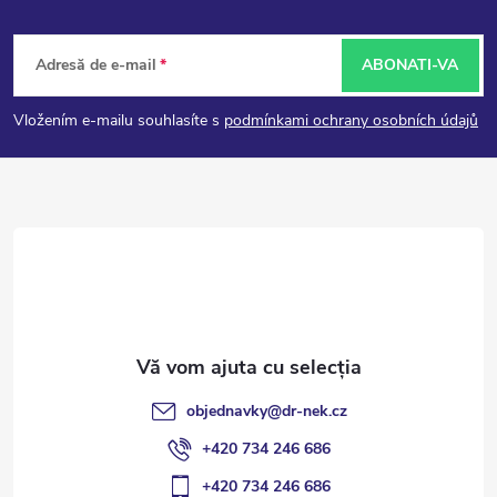
r
S
Adresă de e-mail
ABONATI-VA
u
Vložením e-mailu souhlasíte s
podmínkami ochrany osobních údajů
b
s
o
l
objednavky
@
dr-nek.cz
+420 734 246 686
+420 734 246 686