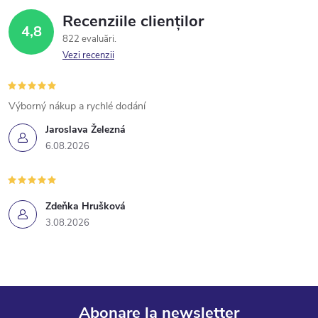
u
e
Recenziile clienților
4,8
l
822 evaluări
Vezi recenzii
l
i
Výborný nákup a rychlé dodání
s
Jaroslava Železná
6.08.2026
t
ă
Zdeňka Hrušková
r
3.08.2026
i
l
o
Abonare la newsletter