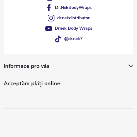
Dr.NekBodyWraps
dr.nekdistributor
Drnek Body Wraps
@dr.nek7
Informace pro vás
Acceptăm plăţi online