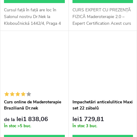
Cursul față în față are loc în
CURS EXPERT CU PREZENȚĂ
Salonul nostru Dr.Nek la
FIZICĂ Maderoterapie 2.0 –
Kloboučnická 1442/4, Praga 4
Expert Certification Acest curs
sau în Bratislava. Durata
vă va diferenția de concurență –
cursului este de aproximativ 4
a fost realizat în colaborare cu
ore.
4 specialiști în...
Curs online de Maderoterapie
Impachetări anticelulitice Maxi
Braziliană Dr.nek
set 22 zábalů
lei1 838,06
lei1 729,81
de la
În stoc
>5 buc.
În stoc
3 buc.