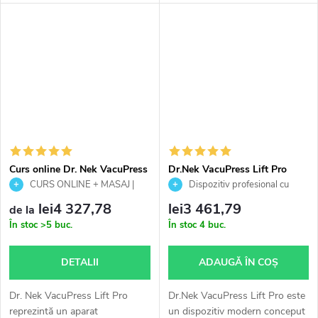
pentru procedura de
pentru tratamente estetice și
împachetări corporale Slim.
terapeutice. ✔ Drenaj limfatic
După cum sugerează și numele,
✔ Remodelare...
acest set este...
Curs online Dr. Nek VacuPress
Dr.Nek VacuPress Lift Pro
Lift Pro, inclusiv curs de masaj
CURS ONLINE + MASAJ |
Dispozitiv profesional cu
VacuPress Lift Pro
vacuum pentru drenaj limfatic și
lei4 327,78
lei3 461,79
de la
remodelare corporală
În stoc
>5 buc.
În stoc
4 buc.
DETALII
ADAUGĂ ÎN COŞ
Dr. Nek VacuPress Lift Pro
Dr.Nek VacuPress Lift Pro este
reprezintă un aparat
un dispozitiv modern conceput