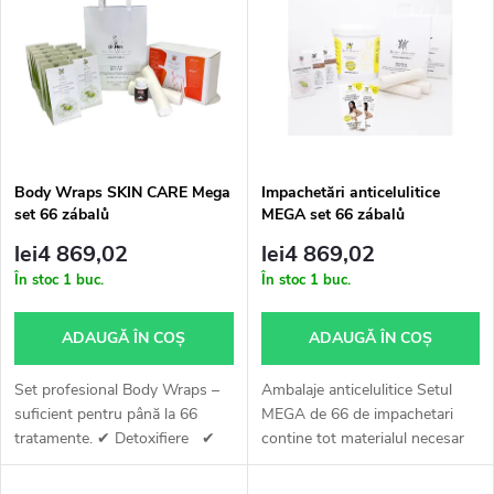
i
Alfabetic
e
s
c
t
t
ă
a
Body Wraps SKIN CARE Mega
Impachetări anticelulitice
set 66 zábalů
MEGA set 66 zábalů
p
r
lei4 869,02
lei4 869,02
r
În stoc
1 buc.
În stoc
1 buc.
e
o
ADAUGĂ ÎN COŞ
ADAUGĂ ÎN COŞ
a
d
Set profesional Body Wraps –
Ambalaje anticelulitice Setul
p
suficient pentru până la 66
MEGA de 66 de impachetari
tratamente. ✔ Detoxifiere ✔
contine tot materialul necesar
u
Susținerea sistemului limfatic
pentru procedura Impachetari
r
✔ Fermitate a pielii ✔ Pentru
anticelulitice. După cum