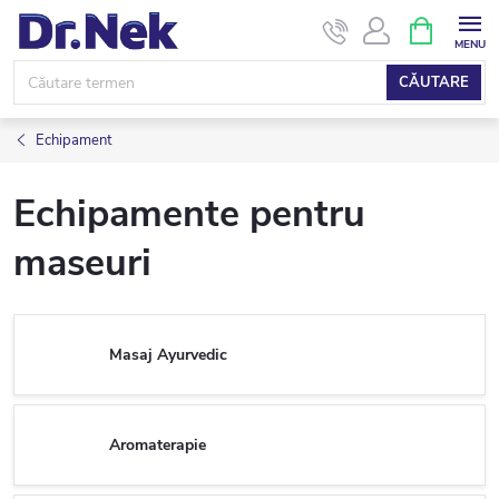
Treci
COŞ
DE
la
CUMPĂRĂ
conținut
CĂUTARE
Echipament
Echipamente pentru
maseuri
Masaj Ayurvedic
Aromaterapie