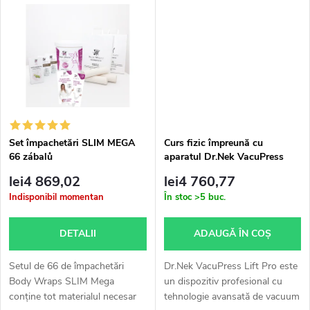
s
saloane
sugerează și numele, acest set
o
este...
e
d
u
s
Set împachetări SLIM MEGA
Curs fizic împreună cu
66 zábalů
aparatul Dr.Nek VacuPress
u
Lift Pro
lei4 869,02
lei4 760,77
l
Indisponibil momentan
În stoc
>5 buc.
u
DETALII
ADAUGĂ ÎN COŞ
i
Setul de 66 de împachetări
Dr.Nek VacuPress Lift Pro este
Body Wraps SLIM Mega
un dispozitiv profesional cu
conține tot materialul necesar
tehnologie avansată de vacuum