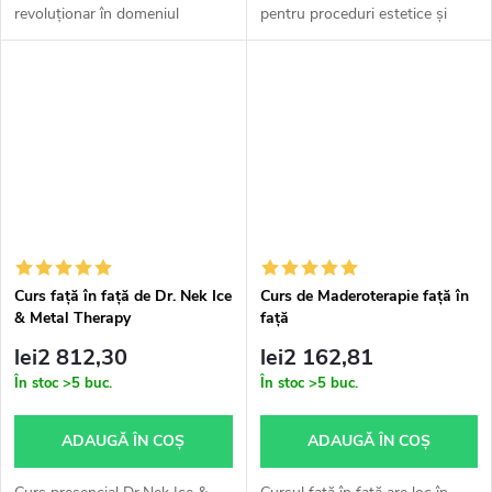
revoluționar în domeniul
pentru proceduri estetice și
procedurilor estetice și
terapeutice profesionale,
terapeutice, care, datorită
oferind o alternativă eficientă și
tehnologiei avansate cu
non-invazivă pentru...
vacuum, oferă o gamă largă...
Curs față în față de Dr. Nek Ice
Curs de Maderoterapie față în
& Metal Therapy
față
lei2 812,30
lei2 162,81
În stoc
>5 buc.
În stoc
>5 buc.
ADAUGĂ ÎN COŞ
ADAUGĂ ÎN COŞ