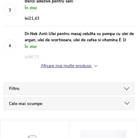
Benzi adezive pentru sâni
În stoc
lei21,43
Dr.Nek Anti-Ulei pentru masaj celulita cu pompa cu ulei de
argan, ulei de scortisoara, ulei de cafea si vitamina E 1l
În stoc
lei90,71
Afişare mai multe produse
Filtru
S
Cele mai scumpe
e
Cele mai ieftine
L
Cele mai vândute
l