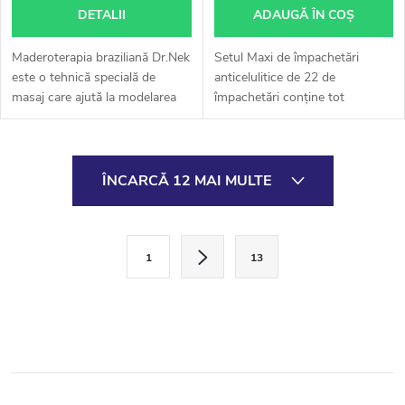
DETALII
ADAUGĂ ÎN COŞ
Maderoterapia braziliană Dr.Nek
Setul Maxi de împachetări
este o tehnică specială de
anticelulitice de 22 de
masaj care ajută la modelarea
împachetări conține tot
siluetei. Datorită terapiei
materialul necesar procedurii de
madero braziliane, putem
împachetări anticelulitice. După
obține efectul unui fund rotund
cum sugerează și numele, acest
C
și...
set...
ÎNCARCĂ 12 MAI MULTE
o
n
P
1
13
a
t
g
r
i
o
n
a
l
r