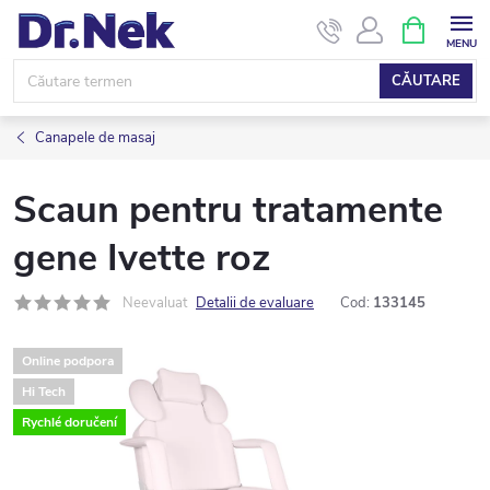
Treci
COŞ
DE
la
CUMPĂRĂ
conținut
CĂUTARE
Canapele de masaj
Scaun pentru tratamente
gene Ivette roz
Neevaluat
Detalii de evaluare
Cod:
133145
Online podpora
Hi Tech
Rychlé doručení