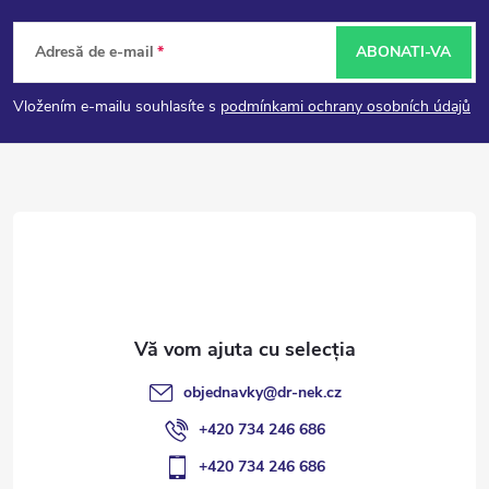
S
Adresă de e-mail
ABONATI-VA
u
Vložením e-mailu souhlasíte s
podmínkami ochrany osobních údajů
b
s
o
l
objednavky
@
dr-nek.cz
+420 734 246 686
+420 734 246 686