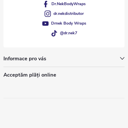
Dr.NekBodyWraps
dr.nekdistributor
Drnek Body Wraps
@dr.nek7
Informace pro vás
Acceptăm plăţi online