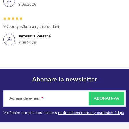
9.08.2026
Výborný nákup a rychlé dodání
Jaroslava Železná
6.08.2026
Abonare la newsletter
S
Adresă de e-mail
ABONATI-VA
u
Vložením e-mailu souhlasíte s
podmínkami ochrany osobních údajů
b