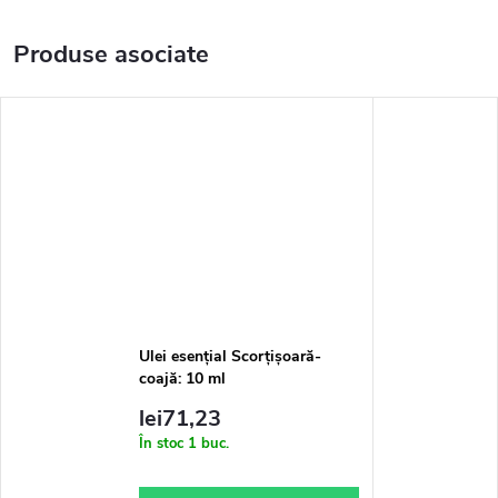
Produse asociate
Ulei esențial Scorțișoară-
coajă: 10 ml
lei71,23
În stoc
1 buc.