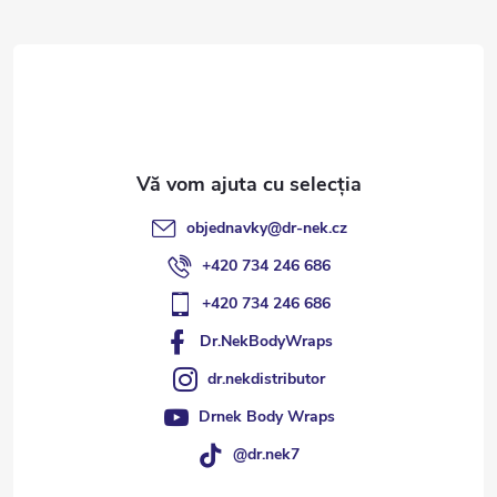
s
o
l
objednavky
@
dr-nek.cz
+420 734 246 686
+420 734 246 686
Dr.NekBodyWraps
dr.nekdistributor
Drnek Body Wraps
@dr.nek7