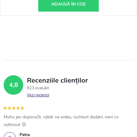
ADAUGĂ ÎN COŞ
Recenziile clienților
4,8
823 evaluări
Vezi recenzii
Mohu jen doporučit, výběr na webu, rychlost dodání, není co
vytknout 😊
Petra