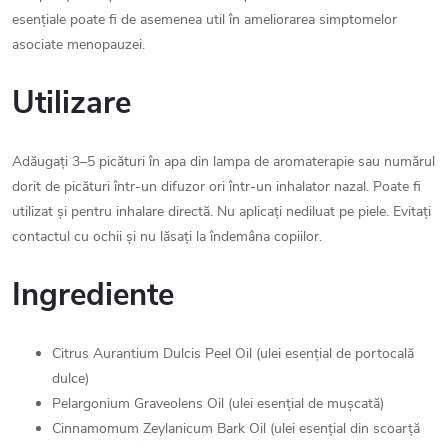
esențiale poate fi de asemenea util în ameliorarea simptomelor
asociate menopauzei.
Utilizare
Adăugați 3–5 picături în apa din lampa de aromaterapie sau numărul
dorit de picături într-un difuzor ori într-un inhalator nazal. Poate fi
utilizat și pentru inhalare directă. Nu aplicați nediluat pe piele. Evitați
contactul cu ochii și nu lăsați la îndemâna copiilor.
Ingrediente
Citrus Aurantium Dulcis Peel Oil (ulei esențial de portocală
dulce)
Pelargonium Graveolens Oil (ulei esențial de mușcată)
Cinnamomum Zeylanicum Bark Oil (ulei esențial din scoarță