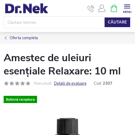
Treci
COŞ
DE
la
CUMPĂRĂ
conținut
CĂUTARE
Oferta completa
Amestec de uleiuri
esențiale Relaxare: 10 ml
Neevaluat
Detalii de evaluare
Cod:
2307
Bylinná receptura