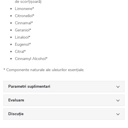
de scorțișoară)
Limonene*
Citronellol*
Cinnamal*
Geraniol*
Linalool*
Eugenol*
Citral*
Cinnamyl Alcohol*
* Componente naturale ale uleiurilor esențiale.
Parametri suplimentari
Evaluare
Discuţie