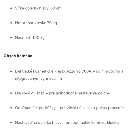
Šírka
opierky
hlavy:
39
cm
Hmotnosť
kresla:
70
kg
Nosnosť:
140
kg
Obsah
balenia:
Elektrické
kozmetické
kreslo
Azzurro
708A –
so
4
motormi
a
integrovaným
vyhrievaním
Diaľkový
ovládač –
pre
jednoduché
nastavenie
polohy
Odnímateľné
podrúčky –
pre
väčšiu
flexibilitu
počas
procedúr
Nastaviteľná
opierka
hlavy –
pre
optimálny
komfort
klienta