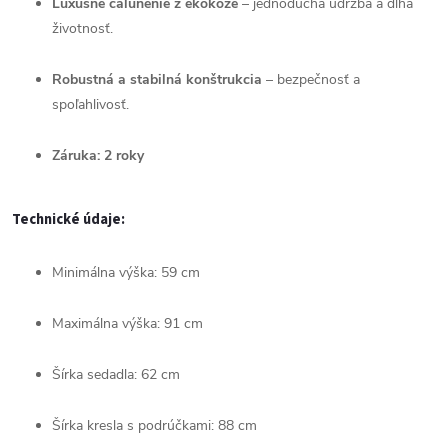
Luxusné
čalúnenie
z
ekokože
–
jednoduchá
údržba
a
dlhá
životnosť.
Robustná
a
stabilná
konštrukcia
–
bezpečnosť
a
spoľahlivosť.
Záruka:
2
roky
Technické
údaje:
Minimálna
výška:
59
cm
Maximálna
výška:
91
cm
Šírka
sedadla:
62
cm
Šírka
kresla
s
podrúčkami:
88
cm