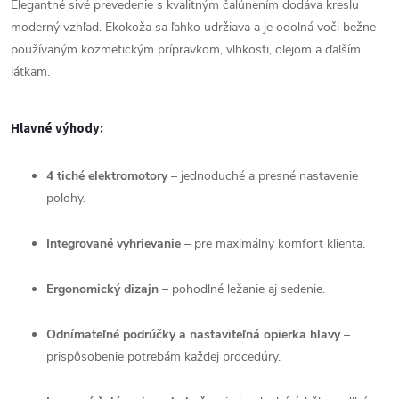
Elegantné
sivé
prevedenie
s
kvalitným
čalúnením
dodáva
kreslu
moderný
vzhľad.
Ekokoža
sa
ľahko
udržiava
a
je
odolná
voči
bežne
používaným
kozmetickým
prípravkom,
vlhkosti,
olejom
a
ďalším
látkam.
Hlavné
výhody:
4
tiché
elektromotory
–
jednoduché
a
presné
nastavenie
polohy.
Integrované
vyhrievanie
–
pre
maximálny
komfort
klienta.
Ergonomický
dizajn
–
pohodlné
ležanie
aj
sedenie.
Odnímateľné
podrúčky
a
nastaviteľná
opierka
hlavy
–
prispôsobenie
potrebám
každej
procedúry.