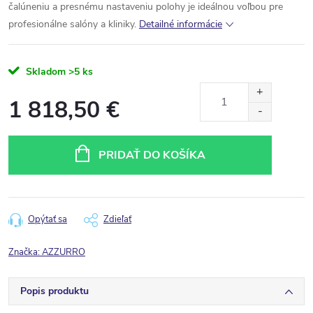
čalúneniu
a
presnému
nastaveniu
polohy
je
ideálnou
voľbou
pre
profesionálne
salóny
a
kliniky.
Detailné informácie
Skladom
>5 ks
1 818,50 €
Jednotková
cena:
PRIDAŤ DO KOŠÍKA
Opýtať sa
Zdieľať
Značka:
AZZURRO
Popis produktu