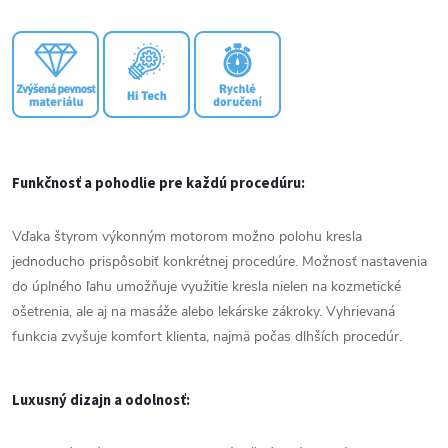
Funkčnosť
a
pohodlie
pre
každú
procedúru:
Vďaka
štyrom
výkonným
motorom
možno
polohu
kresla
jednoducho
prispôsobiť
konkrétnej
procedúre.
Možnosť
nastavenia
do
úplného
ľahu
umožňuje
využitie
kresla
nielen
na
kozmetické
ošetrenia,
ale
aj
na
masáže
alebo
lekárske
zákroky.
Vyhrievaná
funkcia
zvyšuje
komfort
klienta,
najmä
počas
dlhších
procedúr.
Luxusný
dizajn
a
odolnosť: