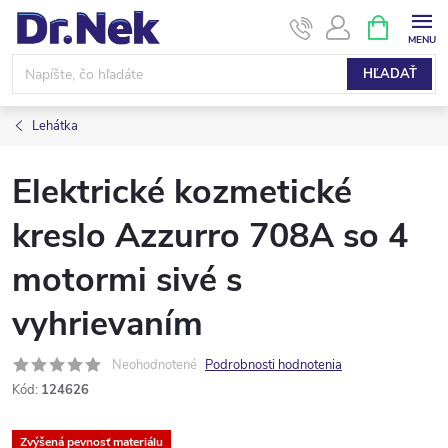
Prejsť
NÁKUPN
KOŠÍK
na
obsah
HĽADAŤ
Lehátka
Elektrické kozmetické
kreslo Azzurro 708A so 4
motormi sivé s
vyhrievaním
Neohodnotené
Podrobnosti hodnotenia
Kód:
124626
Zvýšená pevnosť materiálu