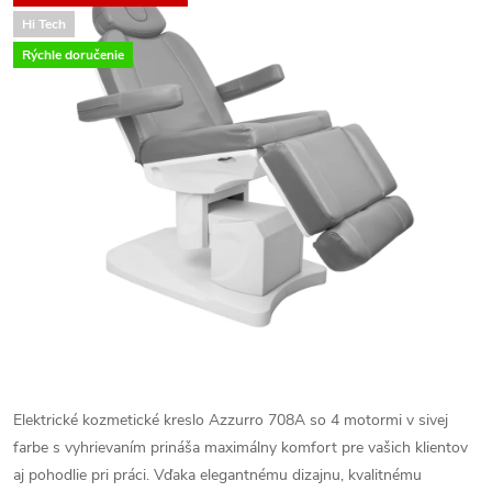
Hi Tech
Rýchle doručenie
Elektrické
kozmetické
kreslo
Azzurro
708A
so
4
motormi
v
sivej
farbe
s
vyhrievaním
prináša
maximálny
komfort
pre
vašich
klientov
aj
pohodlie
pri
práci.
Vďaka
elegantnému
dizajnu,
kvalitnému