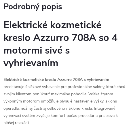
Podrobný popis
Elektrické
kozmetické
kreslo
Azzurro
708A
so
4
motormi
sivé
s
vyhrievaním
Elektrické
kozmetické
kreslo
Azzurro
708A
s
vyhrievaním
predstavuje
špičkové
vybavenie
pre
profesionálne
salóny,
ktoré
chcú
svojim
klientom
ponúknuť
maximálne
pohodlie.
Vďaka
štyrom
výkonným
motorom
umožňuje
plynulé
nastavenie
výšky,
sklonu
operadla,
nožnej
časti
aj
celkového
náklonu
kresla.
Integrovaný
vyhrievací
systém
zvyšuje
komfort
počas
procedúr
a
prispieva
k
hlbšej
relaxácii.