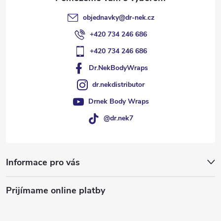
e
objednavky
@
dr-nek.cz
+420 734 246 686
+420 734 246 686
Dr.NekBodyWraps
dr.nekdistributor
Drnek Body Wraps
@dr.nek7
Informace pro vás
Prijímame online platby