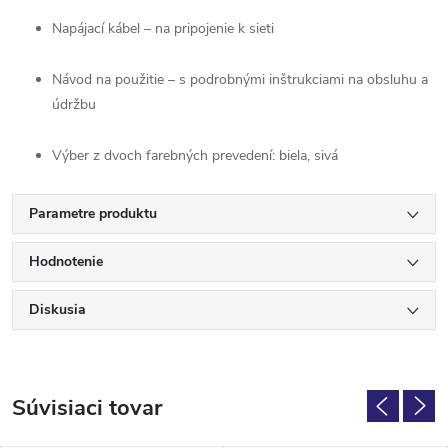
Napájací
kábel –
na
pripojenie
k
sieti
Návod
na
použitie –
s
podrobnými
inštrukciami
na
obsluhu
a
údržbu
Výber
z
dvoch
farebných
prevedení:
biela,
sivá
Parametre produktu
Hodnotenie
Diskusia
Súvisiaci tovar