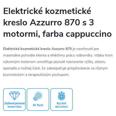
Elektrické
kozmetické
kreslo
Azzurro
870
s
3
motormi,
farba
cappuccino
Elektrické
kozmetické
kreslo
Azzurro
870
je
navrhnuté
pre
maximálne
pohodlie
klienta
a
efektívnu
prácu
odborníka.
Vďaka
trom
výkonným
motorom
umožňuje
plynulé
nastavenie
výšky,
sklonu
operadla
a
nožnej
časti,
čo
zabezpečuje
prispôsobenie
sa
rôznym
kozmetickým
a
terapeutickým
postupom.