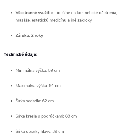
Všestranné
využitie
–
ideálne
na
kozmetické
ošetrenia,
masáže,
estetickú
medicínu
a
iné
zákroky
Záruka:
2
roky
Technické
údaje:
Minimálna
výška:
59
cm
Maximálna
výška:
91
cm
Šírka
sedadla:
62
cm
Šírka
kresla
s
podrúčkami:
88
cm
Šírka
opierky
hlavy:
39
cm