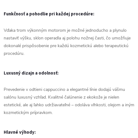
Funkčnosť
a
pohodlie
pri
každej
procedúre:
Vďaka
trom
výkonným
motorom
je
možné
jednoducho
a
plynulo
nastaviť
výšku,
sklon
operadla
aj
polohu
nožnej
časti,
čo
umožňuje
dokonalé
prispôsobenie
pre
každú
kozmetickú
alebo
terapeutickú
procedúru.
Luxusný
dizajn
a
odolnosť:
Prevedenie
v
odtieni
cappuccino
a
elegantné
línie
dodajú
vášmu
salónu
luxusný
vzhľad.
Kvalitné
čalúnenie
z
ekokože
je
nielen
estetické,
ale
aj
ľahko
udržiavateľné –
odoláva
vlhkosti,
olejom
a
iným
kozmetickým
prípravkom.
Hlavné
výhody: