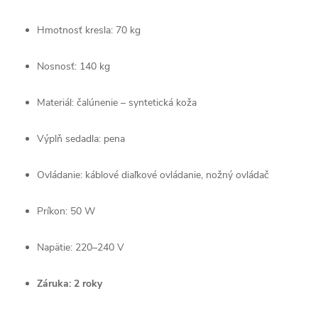
Hmotnosť
kresla:
70
kg
Nosnosť:
140
kg
Materiál:
čalúnenie –
syntetická
koža
Výplň
sedadla:
pena
Ovládanie:
káblové
diaľkové
ovládanie,
nožný
ovládač
Príkon:
50
W
Napätie:
220–
240
V
Záruka:
2
roky