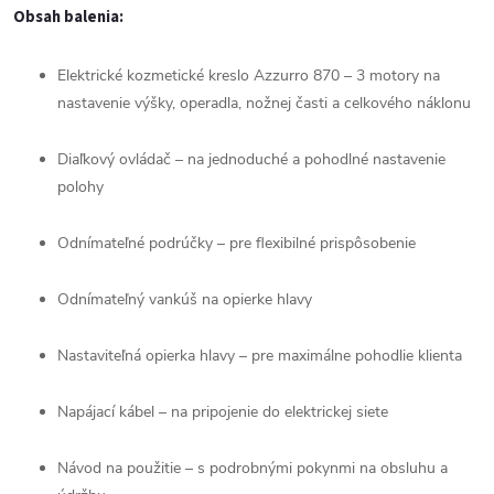
Obsah
balenia:
Elektrické
kozmetické
kreslo
Azzurro
870 –
3
motory
na
nastavenie
výšky,
operadla,
nožnej
časti
a
celkového
náklonu
Diaľkový
ovládač –
na
jednoduché
a
pohodlné
nastavenie
polohy
Odnímateľné
podrúčky –
pre
flexibilné
prispôsobenie
Odnímateľný
vankúš
na
opierke
hlavy
Nastaviteľná
opierka
hlavy –
pre
maximálne
pohodlie
klienta
Napájací
kábel –
na
pripojenie
do
elektrickej
siete
Návod
na
použitie –
s
podrobnými
pokynmi
na
obsluhu
a