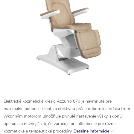
Elektrické
kozmetické
kreslo
Azzurro
870
je
navrhnuté
pre
maximálne
pohodlie
klienta
a
efektívnu
prácu
odborníka.
Vďaka
trom
výkonným
motorom
umožňuje
plynulé
nastavenie
výšky,
sklonu
operadla
a
nožnej
časti,
čo
zaručuje
prispôsobenie
pre
rôzne
kozmetické
a
terapeutické
procedúry.
Detailné informácie