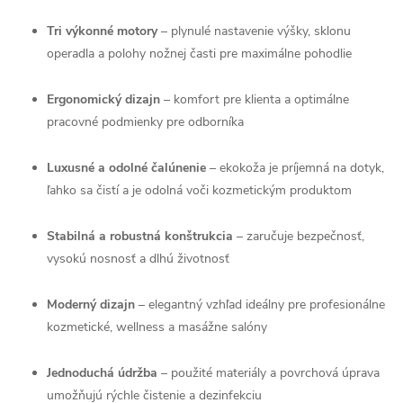
Tri
výkonné
motory
–
plynulé
nastavenie
výšky,
sklonu
operadla
a
polohy
nožnej
časti
pre
maximálne
pohodlie
Ergonomický
dizajn
–
komfort
pre
klienta
a
optimálne
pracovné
podmienky
pre
odborníka
Luxusné
a
odolné
čalúnenie
–
ekokoža
je
príjemná
na
dotyk,
ľahko
sa
čistí
a
je
odolná
voči
kozmetickým
produktom
Stabilná
a
robustná
konštrukcia
–
zaručuje
bezpečnosť,
vysokú
nosnosť
a
dlhú
životnosť
Moderný
dizajn
–
elegantný
vzhľad
ideálny
pre
profesionálne
kozmetické,
wellness
a
masážne
salóny
Jednoduchá
údržba
–
použité
materiály
a
povrchová
úprava
umožňujú
rýchle
čistenie
a
dezinfekciu