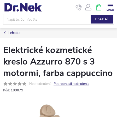
Prejsť
NÁKUPN
KOŠÍK
na
obsah
HĽADAŤ
Lehátka
Elektrické kozmetické
kreslo Azzurro 870 s 3
motormi, farba cappuccino
Neohodnotené
Podrobnosti hodnotenia
Kód:
109079