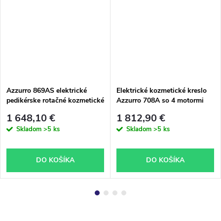
Azzurro 869AS elektrické
Elektrické kozmetické kreslo
pedikérske rotačné kozmetické
Azzurro 708A so 4 motormi
kreslo s 5 motormi v bielej
biele s vyhrievaním
1 648,10 €
1 812,90 €
farbe
Skladom
>5 ks
Skladom
>5 ks
DO KOŠÍKA
DO KOŠÍKA