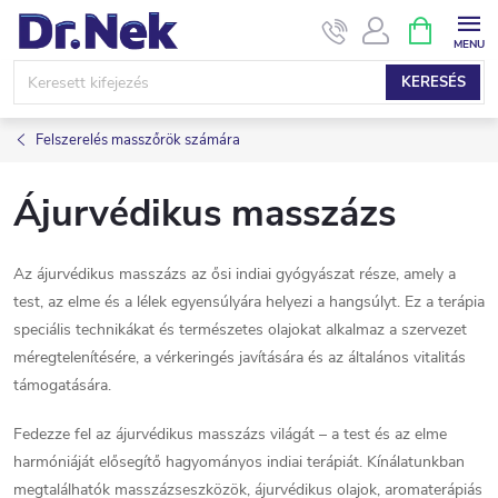
Ugrás
KOSÁR
a
fő
KERESÉS
tartalomhoz
Felszerelés masszőrök számára
Ájurvédikus masszázs
Az ájurvédikus masszázs az ősi indiai gyógyászat része, amely a
test, az elme és a lélek egyensúlyára helyezi a hangsúlyt.
Ez a terápia
speciális technikákat és természetes olajokat alkalmaz a szervezet
méregtelenítésére, a vérkeringés javítására és az általános vitalitás
támogatására.
Fedezze fel az ájurvédikus masszázs világát – a test és az elme
harmóniáját elősegítő hagyományos indiai terápiát.
Kínálatunkban
megtalálhatók masszázseszközök, ájurvédikus olajok, aromaterápiás