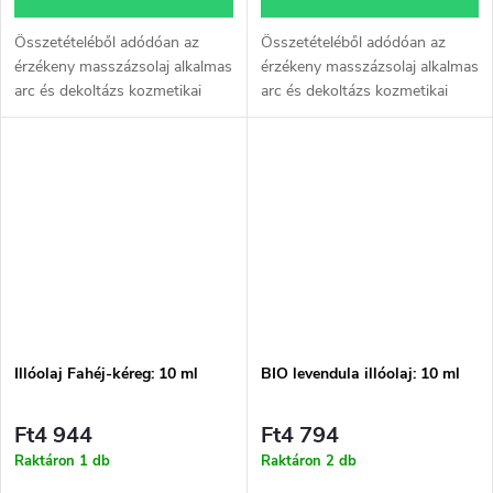
Összetételéből adódóan az
Összetételéből adódóan az
érzékeny masszázsolaj alkalmas
érzékeny masszázsolaj alkalmas
arc és dekoltázs kozmetikai
arc és dekoltázs kozmetikai
masszázsára, teljes test sport-
masszázsára, teljes test sport-
és rehabilitációs masszázsára,
és rehabilitációs masszázsára,
izomlazításra, azonnali és...
izomlazításra, azonnali és...
Illóolaj Fahéj-kéreg: 10 ml
BIO levendula illóolaj: 10 ml
Ft4 944
Ft4 794
Raktáron
1 db
Raktáron
2 db