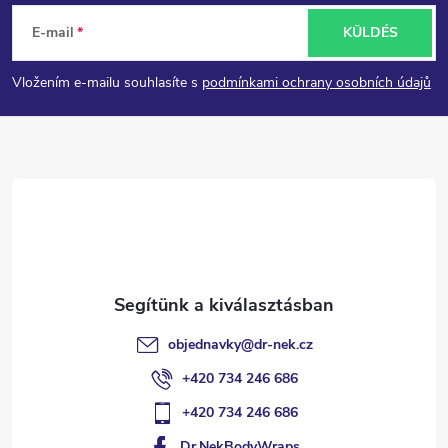
L
E-mail
KÜLDÉS
á
Vložením e-mailu souhlasíte s
podmínkami ochrany osobních údajů
b
l
é
c
objednavky
@
dr-nek.cz
+420 734 246 686
+420 734 246 686
Dr.NekBodyWraps