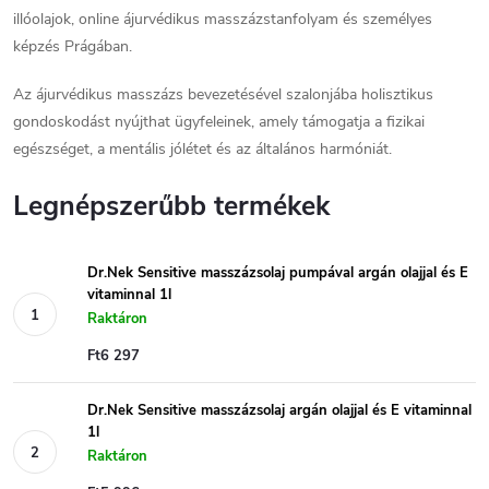
illóolajok, online ájurvédikus masszázstanfolyam és személyes
képzés Prágában.
Az ájurvédikus masszázs bevezetésével szalonjába holisztikus
gondoskodást nyújthat ügyfeleinek, amely támogatja a fizikai
egészséget, a mentális jólétet és az általános harmóniát.
Legnépszerűbb termékek
Dr.Nek Sensitive masszázsolaj pumpával argán olajjal és E
vitaminnal 1l
Raktáron
Ft6 297
Dr.Nek Sensitive masszázsolaj argán olajjal és E vitaminnal
1l
Raktáron