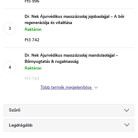
Ft5 996
Dr. Nek Ájurvédikus masszázsolaj jojobaolajjal – A bőr
regenerációja és vitalitása
Raktáron
Ft3 742
Dr. Nek Ájurvédikus masszázsolaj mandulaolajjal –
Bőrnyugtatás & rugalmasság
Raktáron
Ft3 742
Több termék megjelenítése
Szűrő
T
Legdrágább
Legolcsóbb elöl