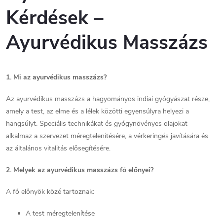
e
Kérdések –
m
Ayurvédikus Masszázs
e
i
1. Mi az ayurvédikus masszázs?
Az ayurvédikus masszázs a hagyományos indiai gyógyászat része,
amely a test, az elme és a lélek közötti egyensúlyra helyezi a
hangsúlyt. Speciális technikákat és gyógynövényes olajokat
alkalmaz a szervezet méregtelenítésére, a vérkeringés javítására és
az általános vitalitás elősegítésére.
2. Melyek az ayurvédikus masszázs fő előnyei?
A fő előnyök közé tartoznak:
A test méregtelenítése