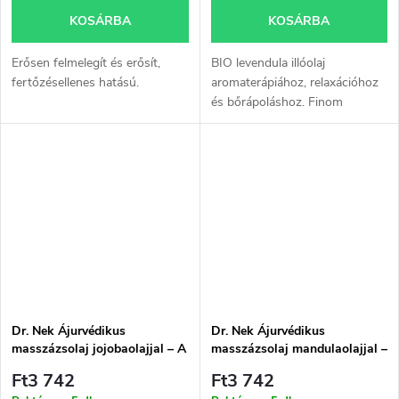
KOSÁRBA
KOSÁRBA
Erősen felmelegít és erősít,
BIO levendula illóolaj
fertőzésellenes hatású.
aromaterápiához, relaxációhoz
és bőrápoláshoz. Finom
gyógynövényes illata segít
megteremteni a nyugalom,
ellazulás és kellemes wellness
hangulat érzését.
Dr. Nek Ájurvédikus
Dr. Nek Ájurvédikus
masszázsolaj jojobaolajjal – A
masszázsolaj mandulaolajjal –
bőr regenerációja és vitalitása
Bőrnyugtatás & rugalmasság
Ft3 742
Ft3 742