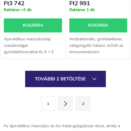
Ft3 742
Ft2 991
Raktáron
>5 db
Raktáron
1 db
KOSÁRBA
KOSÁRBA
Ájurvédikus masszázsolaj
Antibakteriális, gombaellenes,
szezámolajjal,
sebgyógyító hatású, erősíti az
gyömbérkivonattal és A + E
immunrendszert.
vitaminnal segít felmelegíteni és
ellazítani az izmokat, valamint
támogatja a bőr vitalitását.
L
Testre és arcra...
TOVÁBBI 2 BETÖLTÉSE
i
s
L
1
2
a
t
p
a
o
Az ájurvédikus masszázs az ősi indiai gyógyászat része, amely a