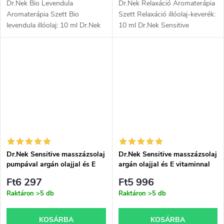
Dr.Nek Bio Levendula
Dr.Nek Relaxáció Aromaterápia
Aromaterápia Szett Bio
Szett Relaxáció illóolaj-keverék:
levendula illóolaj: 10 ml Dr.Nek
10 ml Dr.Nek Sensitive
Sensitive masszázsolaj
masszázsolaj argánolajjal és E-
argánolajjal és E-vitaminnal 1 l
vitaminnal 1 l
Dr.Nek Sensitive masszázsolaj
Dr.Nek Sensitive masszázsolaj
pumpával argán olajjal és E
argán olajjal és E vitaminnal
vitaminnal 1l
1l
Ft6 297
Ft5 996
Raktáron
>5 db
Raktáron
>5 db
KOSÁRBA
KOSÁRBA