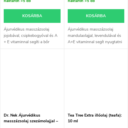
Raktáron
>5 db
Raktáron
>5 db
KOSÁRBA
KOSÁRBA
Ájurvédikus masszázsolaj
Ájurvédikus masszázsolaj
jojobával, csipkebogyóval és A
mandulaolajjal, levendulával és
+ E vitaminnal segíti a bőr
A+E vitaminnal segít nyugtatni
regenerációját, puhává és frissé
a bőrt és támogatja
varázsolja. Test- és
rugalmasságát. Testre és arcra
arcmasszázshoz egyaránt
alkalmas.
alkalmas.
Dr. Nek Ájurvédikus
Tea Tree Extra illóolaj (teafa):
masszázsolaj szezámolajjal –
10 ml
Izomlazítás és a bőr vitalitása