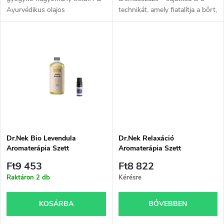
n
Ayurvédikus olajos
technikát, amely fiatalítja a bőrt,
i
testmasszázs online
oldja a feszültséget és
d
tanfolyamon elsajátíthatja az
harmonizálja a testet és a lelket.
s
Abhyanga teljes technikáját –
e
egy teljes...
t
z
á
é
j
s
a
Dr.Nek Bio Levendula
Dr.Nek Relaxáció
Aromaterápia Szett
Aromaterápia Szett
e
Ft9 453
Ft8 822
Raktáron
2 db
Kérésre
KOSÁRBA
BŐVEBBEN