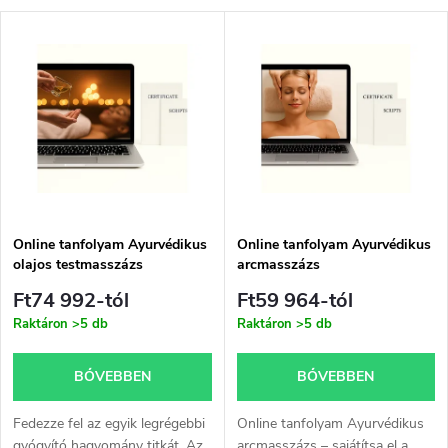
e
T
Legnépszerűbb termékek
r
e
ABC szerint
m
r
é
m
k
é
e
Online tanfolyam Ayurvédikus
Online tanfolyam Ayurvédikus
olajos testmasszázs
arcmasszázs
k
k
Ft74 992-tól
Ft59 964-tól
e
Raktáron
>5 db
Raktáron
>5 db
r
k
BŐVEBBEN
BŐVEBBEN
e
l
Fedezze fel az egyik legrégebbi
Online tanfolyam Ayurvédikus
gyógyító hagyomány titkát. Az
arcmasszázs – sajátítsa el a