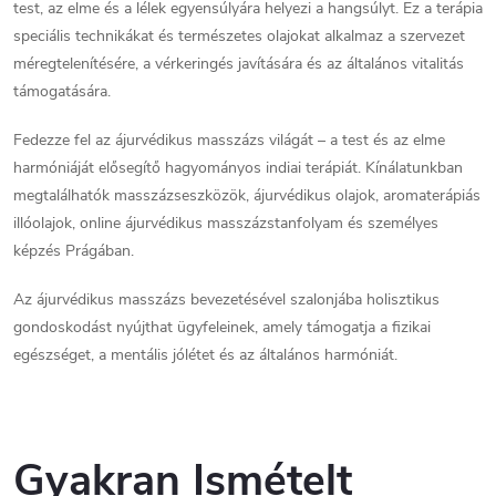
i
z
test, az elme és a lélek egyensúlyára helyezi a hangsúlyt.
Ez a terápia
á
speciális technikákat és természetes olajokat alkalmaz a szervezet
r
s
méregtelenítésére, a vérkeringés javítására és az általános vitalitás
á
támogatására.
n
Fedezze fel az ájurvédikus masszázs világát – a test és az elme
harmóniáját elősegítő hagyományos indiai terápiát.
Kínálatunkban
y
megtalálhatók masszázseszközök, ájurvédikus olajok, aromaterápiás
í
illóolajok, online ájurvédikus masszázstanfolyam és személyes
képzés Prágában.
t
Az ájurvédikus masszázs bevezetésével szalonjába holisztikus
á
gondoskodást nyújthat ügyfeleinek, amely támogatja a fizikai
egészséget, a mentális jólétet és az általános harmóniát.
s
e
l
Gyakran Ismételt