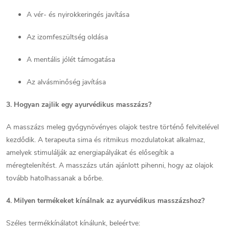
A vér- és nyirokkeringés javítása
Az izomfeszültség oldása
A mentális jólét támogatása
Az alvásminőség javítása
3. Hogyan zajlik egy ayurvédikus masszázs?
A masszázs meleg gyógynövényes olajok testre történő felvitelével
kezdődik. A terapeuta sima és ritmikus mozdulatokat alkalmaz,
amelyek stimulálják az energiapályákat és elősegítik a
méregtelenítést. A masszázs után ajánlott pihenni, hogy az olajok
tovább hatolhassanak a bőrbe.
4. Milyen termékeket kínálnak az ayurvédikus masszázshoz?
Széles termékkínálatot kínálunk, beleértve: