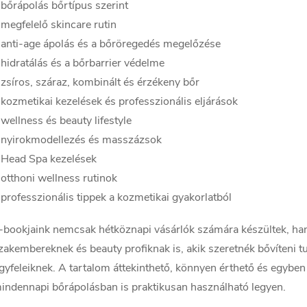
 bőrápolás bőrtípus szerint
á
 megfelelő skincare rutin
 anti-age ápolás és a bőröregedés megelőzése
s
 hidratálás és a bőrbarrier védelme
e
 zsíros, száraz, kombinált és érzékeny bőr
 kozmetikai kezelések és professzionális eljárások
 wellness és beauty lifestyle
e
 nyirokmodellezés és masszázsok
m
 Head Spa kezelések
 otthoni wellness rutinok
e
 professzionális tippek a kozmetikai gyakorlatból
-bookjaink nemcsak hétköznapi vásárlók számára készültek, h
zakembereknek és beauty profiknak is, akik szeretnék bővíteni t
gyfeleiknek. A tartalom áttekinthető, könnyen érthető és egybe
indennapi bőrápolásban is praktikusan használható legyen.