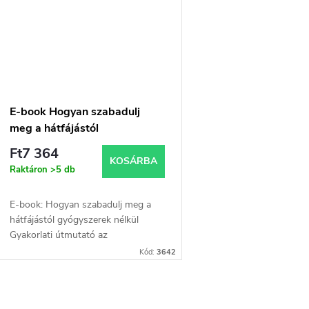
s
á
e
a
E-book Hogyan szabadulj
meg a hátfájástól
gyógyszerek nélkül - online
Ft7 364
verzió
KOSÁRBA
Raktáron
>5 db
E-book: Hogyan szabadulj meg a
hátfájástól gyógyszerek nélkül
Gyakorlati útmutató az
egészségesebb hátért, a kevesebb
Kód:
3642
fájdalomért és a jobb mozgásért
minden nap. A „Hogyan...