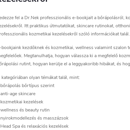
edezze fel a Dr.Nek professzionális e-bookjait a bőrápolásról, 
ezelésekről. Itt praktikus útmutatókat, skincare rutinokat, otthoni
rofesszionális kozmetikai kezelésekről szóló információkat talál.
-bookjaink kezdőknek és kozmetikai, wellness valamint szalon 
egfelelőek. Megtanulhatja, hogyan válassza ki a megfelelő kozm
őrápolási rutint, hogyan kerülje el a leggyakoribb hibákat, és h
 kategóriában olyan témákat talál, mint:
 bőrápolás bőrtípus szerint
 anti-age skincare
 kozmetikai kezelések
 wellness és beauty rutin
 nyirokmodellezés és masszázsok
 Head Spa és relaxációs kezelések