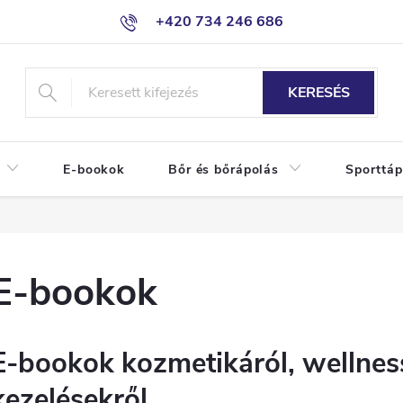
+420 734 246 686
KERESÉS
E-bookok
Bőr és bőrápolás
Sporttáp
E-bookok
E-bookok kozmetikáról, wellnes
kezelésekről