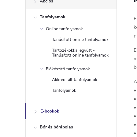
Akciós
a
Tanfolyamok
l
F
k
Online tanfolyamok
s
p
Tanúsított online tanfolyamok
ó
E
Tartozékokkal együtt -
Tanúsított online tanfolyamok
m
p
b
Előkészítő tanfolyamok
a
Akkreditált tanfolyamok
A
•
Tanfolyamok
n
•
•
e
E-bookok
•
•
l
Bőr és bőrápolás
•