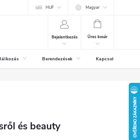
HUF
Magyar
KOSÁR
Üres kosár
Bejelentkezés
lálkozás
Berendezések
Kapcsolat
Bl
sről és beauty