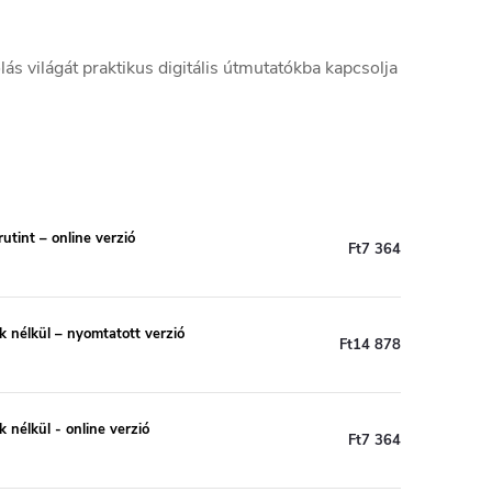
ás világát praktikus digitális útmutatókba kapcsolja
utint – online verzió
Ft7 364
 nélkül – nyomtatott verzió
Ft14 878
nélkül - online verzió
Ft7 364