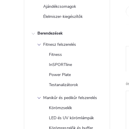
Ajándékcsomagok
Élelmiszer-kiegészítők
Berendezések
Fitnesz felszerelés
Fitness
InSPORTline
Power Plate
ö
Testanalizátorok
Manikűr és pedikűr felszerelés
Körömzselék
LED és UV körömlámpák
Körömreszelők és buffer