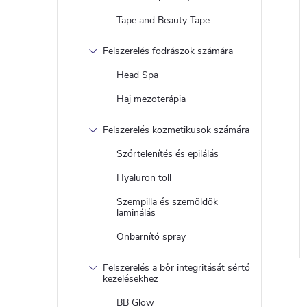
Tape and Beauty Tape
Felszerelés fodrászok számára
j
Head Spa
Haj mezoterápia
Felszerelés kozmetikusok számára
Szőrtelenítés és epilálás
Hyaluron toll
Szempilla és szemöldök
laminálás
Önbarnító spray
Felszerelés a bőr integritását sértő
kezelésekhez
BB Glow