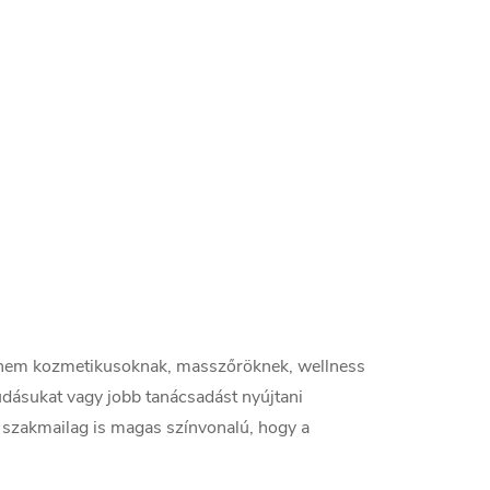
anem kozmetikusoknak, masszőröknek, wellness
udásukat vagy jobb tanácsadást nyújtani
n szakmailag is magas színvonalú, hogy a