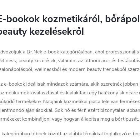
L
E-bookok kozmetikáról, bőrápolá
s
beauty kezelésekről
a
dvözöljük a Dr.Nek e-book kategóriájában, ahol professzionális d
ellness, beauty kezelések, valamint az otthoni arc- és testápol
zalonápolásból, wellnessből és modern beauty trendekből szerzet
z e-bookok ideálisak mindazok számára, akik szeretnék jobban 
á
ozmetikumok kiválasztását és kialakítani egy hatékony skincare 
n
űködő termékekre. Napjaink kozmetikai piaca tele van termékek
llentmondó ajánlásokkal. Sok nő és férfi ezért bizonytalan abba
y
ermékeket kombináljon, vagy hogyan állapítsa meg a bőrtípusát. 
 kategóriában többek között az alábbi témákkal foglalkozó e-boo