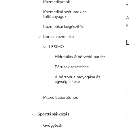
Kozmetikumok
•
Kozmetikai szérumok és
töltőanyagok
A
ö
Kozmetikai kiegészítők
Koreai kozmetika
LESIMO
Hidratálás & bőrvédő barrier
Pórusok resetelése
A bőrtónus ragyogása és
egységesítése
Praxis Laboratorios
Sporttáplálkozás
Gyógyteák