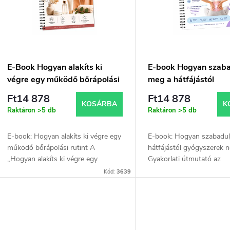
e
m
k
é
r
k
E-Book Hogyan alakíts ki
E-book Hogyan szaba
végre egy működő bőrápolási
meg a hátfájástól
e
e
rutint - Nyomtatott változat
gyógyszerek nélkül –
Ft14 878
Ft14 878
nyomtatott verzió
KOSÁRBA
K
Raktáron
>5 db
Raktáron
>5 db
n
k
E-book: Hogyan alakíts ki végre egy
E-book: Hogyan szabadul
d
működő bőrápolási rutint A
hátfájástól gyógyszerek n
„Hogyan alakíts ki végre egy
Gyakorlati útmutató az
e
működő bőrápolási rutint” e-book
egészségesebb hátért, a
Kód:
3639
egyszerűen és érthetően
fájdalomért és a jobb mo
z
s
megmutatja, hogyan ápold...
minden nap. A „Hogyan...
é
t