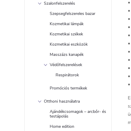
•
Szalonfelszerelés
•
Szepsegfelszereles bazar
•
Kozmetikai lámpák
•
Kozmetikai székek
•
l
•
Kozmetikai eszközök
•
Masszázs kanapék
•
Védőfelszerelések
•
Respirátorok
•
•
Promóciós termékek
i
E
Otthoni használatra
s
Ajándékcsomagok – arcbőr- és
ü
testápolás
m
Home edition