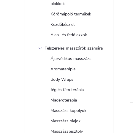
blokkok
Körömápoló termékek
Kezdőkészlet
Alap- és fedőlakkok
Felszerelés masszőrök számára
Ájurvédikus masszázs
Aromaterápia
Body Wraps
l
Jég és fém terápia
i
Maderoterápia
Masszázs köpölyök
Masszázs olajok
Masszázspisztoly