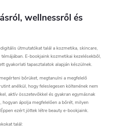
sról, wellnessről és
igitális útmutatókat talál a kozmetika, skincare,
ás témájában. E-bookjaink kozmetikai kezelésekből,
t gyakorlati tapasztalatok alapján készülnek.
megérteni bőrüket, megtanulni a megfelelő
rutint anélkül, hogy feleslegesen költenének nem
kel, aktív összetevőkkel és gyakran egymásnak
n, hogyan ápolja megfelelően a bőrét, milyen
Éppen ezért jöttek létre beauty e-bookjaink.
kokat talál: