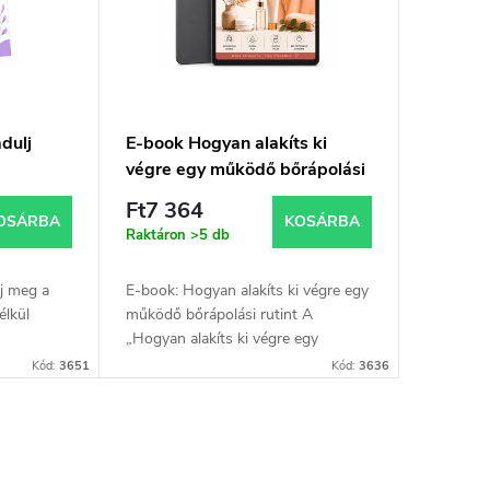
dulj
E-book Hogyan alakíts ki
végre egy működő bőrápolási
rutint – online verzió
Ft7 364
OSÁRBA
KOSÁRBA
Raktáron
>5 db
j meg a
E-book: Hogyan alakíts ki végre egy
élkül
működő bőrápolási rutint A
„Hogyan alakíts ki végre egy
 kevesebb
működő bőrápolási rutint” e-book
Kód:
3651
Kód:
3636
zgásért
egyszerűen és érthetően
megmutatja, hogyan ápold...