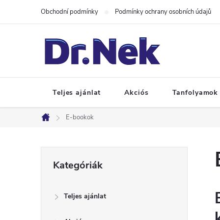
Ugrás
Obchodní podmínky
Podmínky ochrany osobních údajů
a
fő
tartalomhoz
Teljes ajánlat
Akciós
Tanfolyamok
E-bookok
Kezdőlap
O
Kategóriák
Kategóriák
átugrása
l
Teljes ajánlat
d