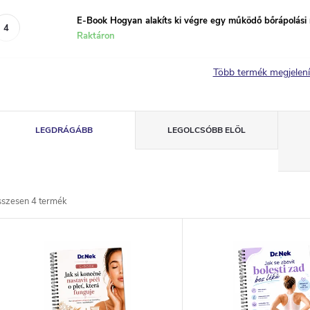
E-Book Hogyan alakíts ki végre egy működő bőrápolási r
Raktáron
Több termék megjelen
T
LEGDRÁGÁBB
LEGOLCSÓBB ELÖL
e
r
sszesen
4
termék
m
T
é
e
k
r