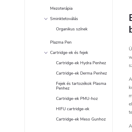
Mezoterápia
i
Sminktetoválás
Organikus színek
t
Plazma Pen
Ü
Cartridge-ek és fejek
i
w
Cartridge-ek Hydra Penhez
s
r
Cartridge-ek Derma Penhez
A
Fejek és tartozékok Plasma
k
Penhez
m
Cartridge-ek PMU-hoz
e
HIFU cartridge-ek
t
í
Cartridge-ek Meso Gunhoz
A
t