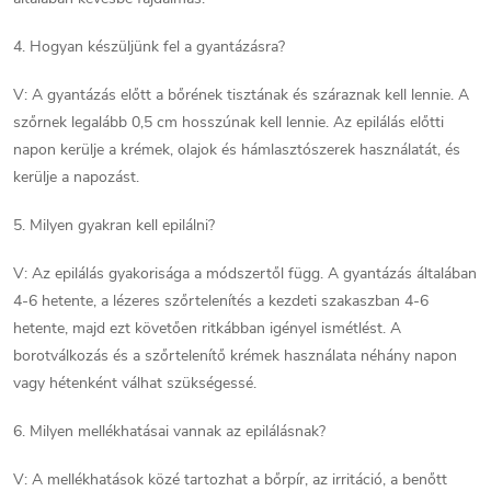
4. Hogyan készüljünk fel a gyantázásra?
V: A gyantázás előtt a bőrének tisztának és száraznak kell lennie. A
szőrnek legalább 0,5 cm hosszúnak kell lennie. Az epilálás előtti
napon kerülje a krémek, olajok és hámlasztószerek használatát, és
kerülje a napozást.
5. Milyen gyakran kell epilálni?
V: Az epilálás gyakorisága a módszertől függ. A gyantázás általában
4-6 hetente, a lézeres szőrtelenítés a kezdeti szakaszban 4-6
hetente, majd ezt követően ritkábban igényel ismétlést. A
borotválkozás és a szőrtelenítő krémek használata néhány napon
vagy hétenként válhat szükségessé.
6. Milyen mellékhatásai vannak az epilálásnak?
V: A mellékhatások közé tartozhat a bőrpír, az irritáció, a benőtt