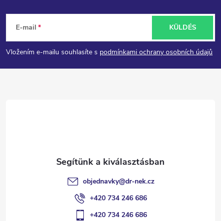
L
E-mail
KÜLDÉS
á
Vložením e-mailu souhlasíte s
podmínkami ochrany osobních údajů
b
l
é
c
objednavky
@
dr-nek.cz
+420 734 246 686
+420 734 246 686