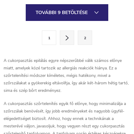
L
TOVÁBBI 9 BETÖLTÉSE
i
s
L
1
2
a
t
p
a
o
A cukorpasztás epilálás egyre népszerűbbé válik számos előnye
i
z
miatt, amelyek közé tartozik az allergiás reakciók hiánya. Ez a
á
szőrtelenítési módszer kíméletes, mégis hatékony, mivel a
r
s
szőrszálakat a gyökerekig eltávolítja, így akár két-három hétig tartó,
á
sima és szép bőrt eredményez.
n
A cukorpasztás szőrtelenítés egyik fő előnye, hogy minimalizálja a
szőrszálak benövését, így jobb eredményeket és nagyobb ügyfél-
y
elégedettséget biztosít. Ahhoz, hogy ennek a technikának a
í
mesterévé váljon, javasoljuk, hogy vegyen részt egy cukorpasztás
szőrtelenítő tanfolyamon. A tanfolyam során értékes készségekre