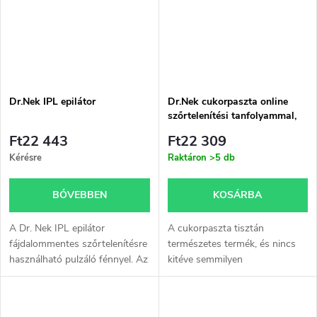
Dr.Nek IPL epilátor
Dr.Nek cukorpaszta online
szőrtelenítési tanfolyammal,
jegyzetekkel és tanúsítvánnyal
Ft22 443
Ft22 309
- online verzió
Kérésre
Raktáron
>5 db
BŐVEBBEN
KOSÁRBA
A Dr. Nek IPL epilátor
A cukorpaszta tisztán
fájdalommentes szőrtelenítésre
természetes termék, és nincs
használható pulzáló fénnyel. Az
kitéve semmilyen
ismételt használat fokozatosan
mellékhatásnak vagy allergiás
megakadályozza a
reakciónak, ha gyantázik vele.
szőrnövekedést.