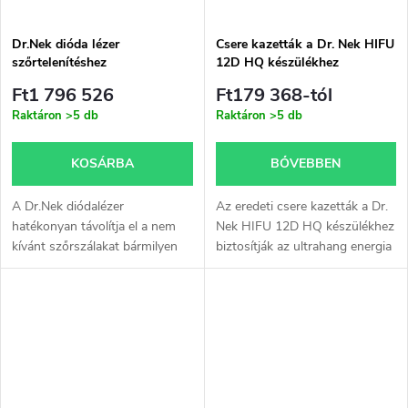
j
s
a
Dr.Nek dióda lézer
Csere kazetták a Dr. Nek HIFU
szőrtelenítéshez
12D HQ készülékhez
e
Ft1 796 526
Ft179 368-tól
Raktáron
>5 db
Raktáron
>5 db
KOSÁRBA
BŐVEBBEN
A Dr.Nek diódalézer
Az eredeti csere kazetták a Dr.
hatékonyan távolítja el a nem
Nek HIFU 12D HQ készülékhez
kívánt szőrszálakat bármilyen
biztosítják az ultrahang energia
színű és típusú ( fekete, vörös,
pontos továbbítását a hatékony
kemény, puha stb. ), függetlenül
liftinghez, a bőr feszesítéséhez
a bőr fototípusától, mivel a...
és a...