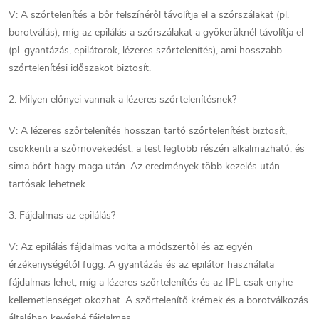
V: A szőrtelenítés a bőr felszínéről távolítja el a szőrszálakat (pl.
borotválás), míg az epilálás a szőrszálakat a gyökerüknél távolítja el
(pl. gyantázás, epilátorok, lézeres szőrtelenítés), ami hosszabb
szőrtelenítési időszakot biztosít.
2. Milyen előnyei vannak a lézeres szőrtelenítésnek?
V: A lézeres szőrtelenítés hosszan tartó szőrtelenítést biztosít,
csökkenti a szőrnövekedést, a test legtöbb részén alkalmazható, és
sima bőrt hagy maga után. Az eredmények több kezelés után
tartósak lehetnek.
3. Fájdalmas az epilálás?
V: Az epilálás fájdalmas volta a módszertől és az egyén
érzékenységétől függ. A gyantázás és az epilátor használata
fájdalmas lehet, míg a lézeres szőrtelenítés és az IPL csak enyhe
kellemetlenséget okozhat. A szőrtelenítő krémek és a borotválkozás
általában kevésbé fájdalmas.