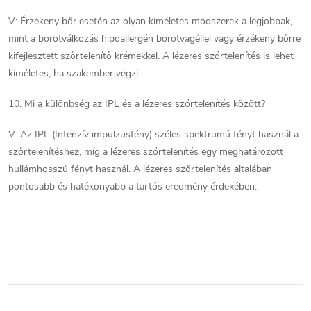
V: Érzékeny bőr esetén az olyan kíméletes módszerek a legjobbak,
mint a borotválkozás hipoallergén borotvagéllel vagy érzékeny bőrre
kifejlesztett szőrtelenítő krémekkel. A lézeres szőrtelenítés is lehet
kíméletes, ha szakember végzi.
10. Mi a különbség az IPL és a lézeres szőrtelenítés között?
V: Az IPL (Intenzív impulzusfény) széles spektrumú fényt használ a
szőrtelenítéshez, míg a lézeres szőrtelenítés egy meghatározott
hullámhosszú fényt használ. A lézeres szőrtelenítés általában
pontosabb és hatékonyabb a tartós eredmény érdekében.