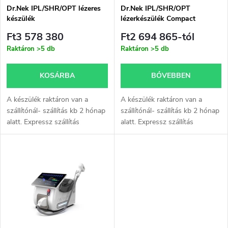
é
e
Dr.Nek IPL/SHR/OPT lézeres
Dr.Nek IPL/SHR/OPT
készülék
lézerkészülék Compact
k
k
Ft3 578 380
Ft2 694 865-tól
e
Raktáron
>5 db
Raktáron
>5 db
r
k
KOSÁRBA
BŐVEBBEN
e
l
A készülék raktáron van a
A készülék raktáron van a
n
szállítónál- szállítás kb 2 hónap
szállítónál- szállítás kb 2 hónap
alatt. Expressz szállítás
alatt. Expressz szállítás
i
lehetőségét kínáljuk- légi úton,
lehetőségét kínáljuk- légi úton,
d
kalkuláció egyénileg
kalkuláció egyénileg
s
megegyezés szerint, szállítás
megegyezés szerint, szállítás
e
kb.3...
kb.3...
t
z
á
é