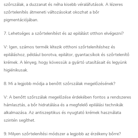
szőrszálak, a duzzanat és néha kisebb véraláfutások. A lézeres
szőrtelenítés átmeneti változásokat okozhat a bőr
pigmentációjában.
7. Lehetséges a szőrtelenítést és az epilálást otthon elvégezni?
V: Igen, számos termék létezik otthoni szőrtelenítéshez és
epiláláshoz, például borotva, epilátor, gyantacsíkok és szőrtelenítő
krémek. A lényeg, hogy kövessük a gyártó utasításait és legyünk
higiénikusak.
8. Mi a legjobb módja a benőtt szőrszálak megelőzésének?
V: A benőtt szőrszálak megelőzése érdekében fontos a rendszeres
hámlasztás, a bőr hidratálása és a megfelelő epilálási technikák
alkalmazása. Az antiszeptikus és nyugtató krémek használata
szintén segíthet.
9. Milyen szőrtelenítési módszer a legjobb az érzékeny bőrre?