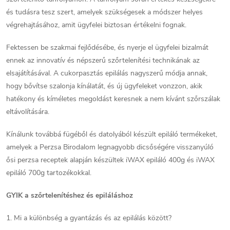
t
és tudásra tesz szert, amelyek szükségesek a módszer helyes
végrehajtásához, amit ügyfelei biztosan értékelni fognak.
á
Fektessen be szakmai fejlődésébe, és nyerje el ügyfelei bizalmát
s
ennek az innovatív és népszerű szőrtelenítési technikának az
e
elsajátításával. A cukorpasztás epilálás nagyszerű módja annak,
hogy bővítse szalonja kínálatát, és új ügyfeleket vonzzon, akik
l
hatékony és kíméletes megoldást keresnek a nem kívánt szőrszálak
e
eltávolítására.
m
Kínálunk továbbá fügéből és datolyából készült epiláló termékeket,
amelyek a Perzsa Birodalom legnagyobb dicsőségére visszanyúló
e
ősi perzsa receptek alapján készültek iWAX epiláló 400g és iWAX
i
epiláló 700g tartozékokkal.
GYIK a szőrtelenítéshez és epiláláshoz
1. Mi a különbség a gyantázás és az epilálás között?