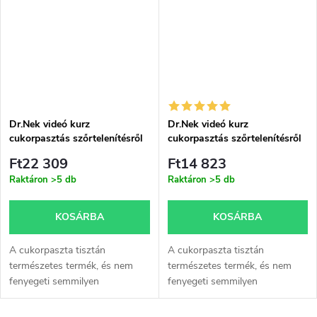
Dr.Nek videó kurz
Dr.Nek videó kurz
cukorpasztás szőrtelenítésről
cukorpasztás szőrtelenítésről
tanúsítvánnyal és jegyzetekkel
tanúsítvánnyal és jegyzetekkel
Ft22 309
Ft14 823
– nyomtatott verzió
– online verzió
Raktáron
>5 db
Raktáron
>5 db
KOSÁRBA
KOSÁRBA
A cukorpaszta tisztán
A cukorpaszta tisztán
természetes termék, és nem
természetes termék, és nem
fenyegeti semmilyen
fenyegeti semmilyen
mellékhatás vagy allergiás
mellékhatás vagy allergiás
reakció, ha gyantázik vele.
reakció, ha gyantázik vele.