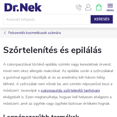
Ugrás
KOSÁR
a
fő
KERESÉS
tartalomhoz
Felszerelés kozmetikusok számára
Szőrtelenítés és epilálás
A cukorpasztával történő epilálás szintén nagy keresletnek örvend,
mivel nem okoz allergiás reakciókat. Az epilálás során a szőrszálakat
a gumóval együtt távolítják el, és az eredmény két-három hétig
látható. A szőrszálak nem nőnek be, ami szintén népszerűvé teszi a
módszert. Javasoljuk a
cukorpasztás szőrtelenítő tanfolyam
elvégzését is. Ezen megtanulhatja, hogyan kell helyesen elvégezni a
módszert, amit az ügyfele vagy ügyfelei biztosan értékelni fognak.