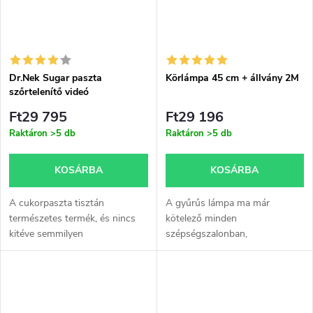
Dr.Nek Sugar paszta
Körlámpa 45 cm + állvány 2M
szőrtelenítő videó
tanfolyammal,
Ft29 795
Ft29 196
forgatókönyvekkel és
Raktáron
>5 db
Raktáron
>5 db
bizonyítvánnyal - nyomtatott
változat
KOSÁRBA
KOSÁRBA
A cukorpaszta tisztán
A gyűrűs lámpa ma már
természetes termék, és nincs
kötelező minden
kitéve semmilyen
szépségszalonban,
mellékhatásnak vagy allergiás
körömszalonban, vagy akár
reakciónak, ha gyantázik vele.
különféle videók, tanfolyamok
vagy közvetítések
forgatásához. Legyen szó
szemöldök fotózásról,...