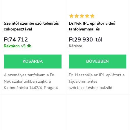
Szemtől szembe szőrtelenítés
Dr.Nek IPL epilátor videó
cukorpasztával
tanfolyammal és
forgatókönyvekkel
Ft74 712
Ft29 930-tól
Raktáron
>5 db
Kérésre
KOSÁRBA
BŐVEBBEN
A személyes tanfolyam a Dr.
Dr. Használja az IPL epilátort a
Nek szalonunkban zajlik, a
fájdalommentes
Kloboučnická 1442/4, Prága 4.
szőrtelenítéshez pulzáló
címen, a tanfolyam időtartama
fénnyel. Az ismételt használat
kb. 4 óra. A tanfolyam online is
fokozatosan megakadályozza a
elvégezhető.
szőrnövekedést.