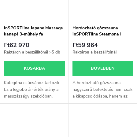
inSPORTline Japane Massage
Hordozható gőzszauna
kanapé 3-műhely fa
inSPORTline Steamona II
Ft62 970
Ft59 964
Raktáron a beszállítónál
>5 db
Raktáron a beszállítónál
KOSÁRBA
BŐVEBBEN
Kategória csúcsához tartozik.
A hordozható gőzszauna
Ez a legjobb ár-érték arány a
nagyszerű befektetés nem csak
masszázságy szekcióban.
a kikapcsolódásba, hanem az
További információ a leírásban.
egészségbe is. A szaunázás
lehetősége bármikor, a
gyógyfürdők nyitvatartási
idejére való...