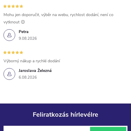
Mohu jen doporučit, výběr na webu, rychlost dodání, není co
vytknout 😊
Petra
9.08.2026
Výborný nákup a rychlé dodání
Jaroslava Železná
6.08.2026
Feliratkozás hírlevélre
L