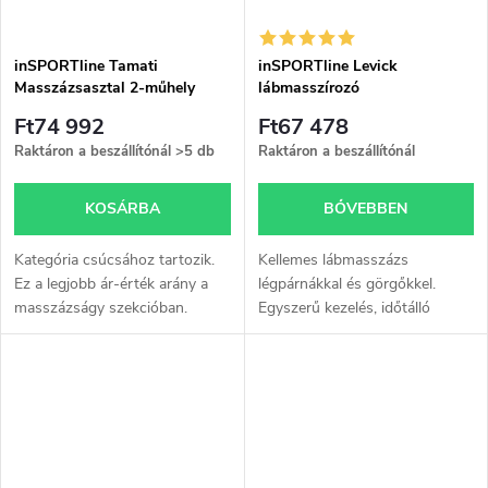
inSPORTline Tamati
inSPORTline Levick
Masszázsasztal 2-műhely
lábmasszírozó
alumínium különböző
Ft74 992
Ft67 478
színekben
Raktáron a beszállítónál
>5 db
Raktáron a beszállítónál
KOSÁRBA
BŐVEBBEN
Kategória csúcsához tartozik.
Kellemes lábmasszázs
Ez a legjobb ár-érték arány a
légpárnákkal és görgőkkel.
masszázságy szekcióban.
Egyszerű kezelés, időtálló
További információ a leírásban.
kialakítás, fűtés.