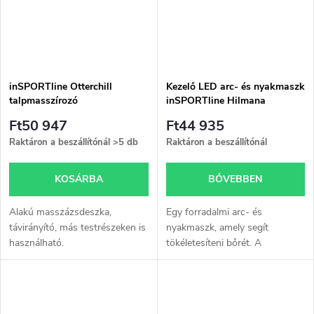
inSPORTline Otterchill
Kezelő LED arc- és nyakmaszk
talpmasszírozó
inSPORTline Hilmana
Ft50 947
Ft44 935
Raktáron a beszállítónál
>5 db
Raktáron a beszállítónál
KOSÁRBA
BŐVEBBEN
Alakú masszázsdeszka,
Egy forradalmi arc- és
távirányító, más testrészeken is
nyakmaszk, amely segít
használható.
tökéletesíteni bőrét. A
fotonterápia az egyik
leghatékonyabb eszköz a
krónikus bőrhibák elleni
küzdelemben.