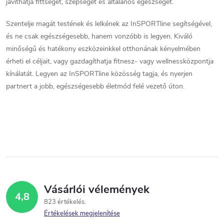
t
javíthatja fittségét, szépségét és általános egészségét.
á
Szentelje magát testének és lelkének az InSPORTline segítségével,
és ne csak egészségesebb, hanem vonzóbb is legyen. Kiváló
s
minőségű és hatékony eszközeinkkel otthonának kényelmében
e
érheti el céljait, vagy gazdagíthatja fitnesz- vagy wellnessközpontja
kínálatát. Legyen az InSPORTline közösség tagja, és nyerjen
l
partnert a jobb, egészségesebb életmód felé vezető úton.
e
m
e
i
Vásárlói vélemények
4,8
823 értékelés
Értékelések megjelenítése