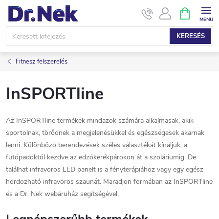
Ugrás
KOSÁR
a
fő
KERESÉS
tartalomhoz
Fitnesz felszerelés
InSPORTline
Az InSPORTline termékek mindazok számára alkalmasak, akik
sportolnak, törődnek a megjelenésükkel és egészségesek akarnak
lenni. Különböző berendezések széles választékát kínáljuk, a
futópadoktól kezdve az edzőkerékpárokon át a szoláriumig. De
találhat infravörös LED panelt is a fényterápiához vagy egy egész
hordozható infravörös szaunát. Maradjon formában az InSPORTline
és a Dr. Nek webáruház segítségével.