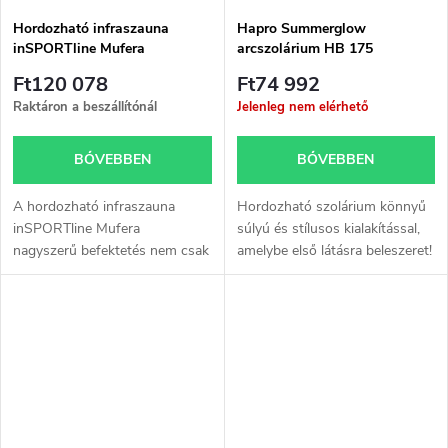
s
a
Hordozható infraszauna
Hapro Summerglow
inSPORTline Mufera
arcszolárium HB 175
e
Ft120 078
Ft74 992
Raktáron a beszállítónál
Jelenleg nem elérhető
BŐVEBBEN
BŐVEBBEN
A hordozható infraszauna
Hordozható szolárium könnyű
inSPORTline Mufera
súlyú és stílusos kialakítással,
nagyszerű befektetés nem csak
amelybe első látásra beleszeret!
a kikapcsolódásba, hanem az
egészségbe is.
Felbecsülhetetlen a lehetőség,
hogy bármikor...