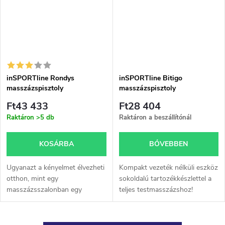
inSPORTline Rondys
inSPORTline Bitigo
masszázspisztoly
masszázspisztoly
Ft43 433
Ft28 404
Raktáron
>5 db
Raktáron a beszállítónál
KOSÁRBA
BŐVEBBEN
Ugyanazt a kényelmet élvezheti
Kompakt vezeték nélküli eszköz
otthon, mint egy
sokoldalú tartozékkészlettel a
masszázsszalonban egy
teljes testmasszázshoz!
kompakt vezeték nélküli
Ráadásul 20 rezgési sebesség
masszírozóval.
beállítással!