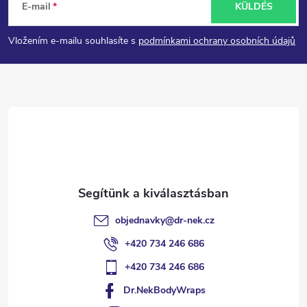
E-mail
KÜLDÉS
á
Vložením e-mailu souhlasíte s
podmínkami ochrany osobních údajů
b
l
é
c
objednavky
@
dr-nek.cz
+420 734 246 686
+420 734 246 686
Dr.NekBodyWraps