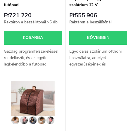
e
futópad
szolárium 12 V
k
k
Ft721 220
Ft555 906
e
Raktáron a beszállítónál
>5 db
Raktáron a beszállítónál
r
k
KOSÁRBA
BŐVEBBEN
e
l
Gazdag programfelszereléssel
Egyoldalas szolárium otthoni
n
rendelkezik, és az egyik
használatra, amelyet
legkelendőbb a futópad
egyszerűségének és
i
szekcióban.
praktikumának köszönhetően
d
mindenki imádni fog!
s
e
t
z
á
é
j