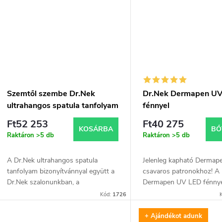
é
t
s
á
e
a
Szemtől szembe Dr.Nek
Dr.Nek Dermapen UV
ultrahangos spatula tanfolyam
fénnyel
bizonyítvánnyal
Ft52 253
Ft40 275
KOSÁRBA
BŐ
Raktáron
>5 db
Raktáron
>5 db
A Dr.Nek ultrahangos spatula
Jelenleg kapható Dermape
tanfolyam bizonyítvánnyal együtt a
csavaros patronokhoz! A
Dr.Nek szalonunkban, a
Dermapen UV LED fénnye
Kloboučnická 4, Prága 4. szám alatt
innovatív eszköz, amelyet
Kód:
1726
zajlik. A tanfolyam elméleti részt,
mikronedlivel végzett
gyakorlati részt...
mezoterápiához terveztek,
+ Ajándékot adunk