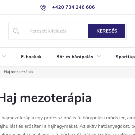
+420 734 246 686
KERESÉS
E-bookok
Bőr és bőrápolás
Sporttáp
Haj mezoterápia
Haj mezoterápia
 hajmezoterápia egy professzionális fejbőrápolási módszer, ame
ajhullást és erősíteni a hajhagymákat. Az aktív hatóanyagokat, 
ialuronsavat közvetlenül a fejbőrbe juttatják mikrotűs kezelés v