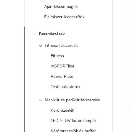
Ajándékcsomagok
Élelmiszer-kiegészítők
Berendezések
Fitnesz felszerelés
Fitness
InSPORTline
Power Plate
l
Testanalizátorok
i
Manikűr és pedikűr felszerelés
Körömzselék
LED és UV körömlámpák
Körömreszelők és buffer