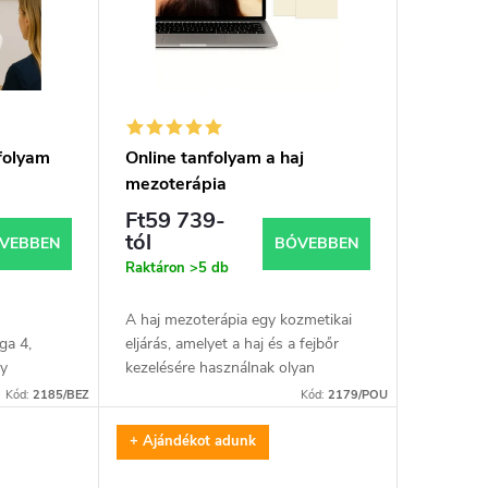
nfolyam
Online tanfolyam a haj
mezoterápia
Ft59 739-
tól
VEBBEN
BŐVEBBEN
Raktáron
>5 db
A haj mezoterápia egy kozmetikai
ga 4,
eljárás, amelyet a haj és a fejbőr
gy
kezelésére használnak olyan
m
kezelések esetén, mint a hajhullás
Kód:
2185/BEZ
Kód:
2179/POU
ra.Vásárlás
és a hajhagymák gyengülése. Ennél
a módszernél...
+ Ajándékot adunk