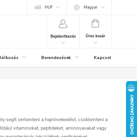
HUF
Magyar
KOSÁR
Üres kosár
Bejelentkezés
lálkozás
Berendezések
Kapcsolat
Bl
ly segít serkenteni a hajnövekedést, csökkenteni a
például vitaminokat, peptideket, aminosavakat vagy
agy mezoterápiás készülékek segítségével.