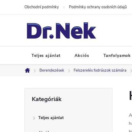
Ugrás
Obchodní podmínky
Podmínky ochrany osobních údajů
a
fő
tartalomhoz
Teljes ajánlat
Akciós
Tanfolyamok
Berendezések
Felszerelés fodrászok számára
Kezdőlap
O
Kategóriák
Kategóriák
átugrása
l
A
Teljes ajánlat
d
h
h