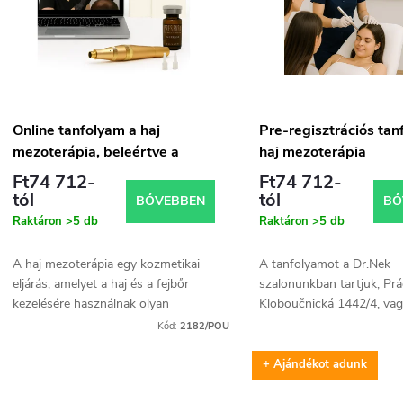
r
e
m
k
é
r
k
Online tanfolyam a haj
Pre-regisztrációs ta
mezoterápia, beleértve a
haj mezoterápia
e
e
tartozékokat
Ft74 712-
Ft74 712-
tól
tól
BŐVEBBEN
BŐ
n
k
Raktáron
>5 db
Raktáron
>5 db
d
A haj mezoterápia egy kozmetikai
A tanfolyamot a Dr.Nek
eljárás, amelyet a haj és a fejbőr
szalonunkban tartjuk, Prá
e
kezelésére használnak olyan
Kloboučnická 1442/4, va
kezelések esetén, mint a hajhullás
Pozsonyban. A tanfolya
Kód:
2182/POU
és a hajhagymák gyengülése. A
időtartama körülbelül 4 ó
z
s
módszer során...
után felvesszük Önnel a
+ Ajándékot adunk
kapcsolatot...