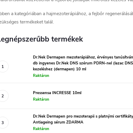
bben a kategóriában a hajmezoterápiához, a fejbőr regenerálá
zükséges termékeket talál.
Legnépszerűbb termékek
Dr.Nek Dermapen mezoterápiához, érvényes tanúsítván
db ingyenes Dr.Nek DNS szérum PDRN-nel (lazac DNS)
kezeléshez (dermapen) 10 ml
Raktáron
Pressensa INCRESSE 10ml
Raktáron
Dr.Nek Dermapen pro mezoterapii s platnými certifikáty
Antiageing sérum ZDARMA
Raktáron