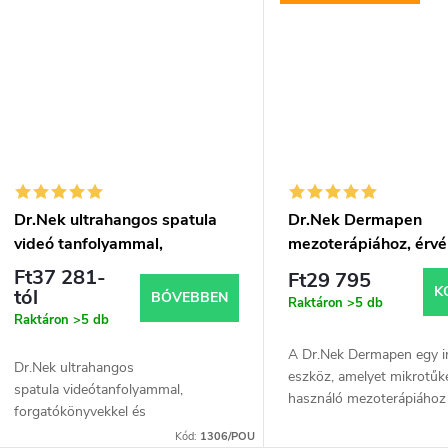
Dr.Nek ultrahangos spatula
Dr.Nek Dermapen
videó tanfolyammal,
mezoterápiához, érv
szkriptekkel, tanúsítvánnyal
tanúsítványokkal EU-
Ft37 281-
Ft29 795
és 3% HA szérummal
használatra + 1 db i
K
tól
BŐVEBBEN
Raktáron
>5 db
Dr.Nek DNS szérum
Raktáron
>5 db
nel (lazac DNS) –
A Dr.Nek Dermapen egy i
mezoterápiához és m
Dr.Nek ultrahangos
eszköz, amelyet mikrotűk
kezeléshez (dermape
spatula videótanfolyammal,
használó mezoterápiához 
forgatókönyvekkel és
A kezelés csökkenti az ap
bizonyítvánnyal, valamint Dr.Nek
Kód:
1306/POU
ráncokat, elszíneződéseke