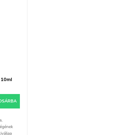
és striákat....
 10ml
OSÁRBA
a,
ségének
iváljaa