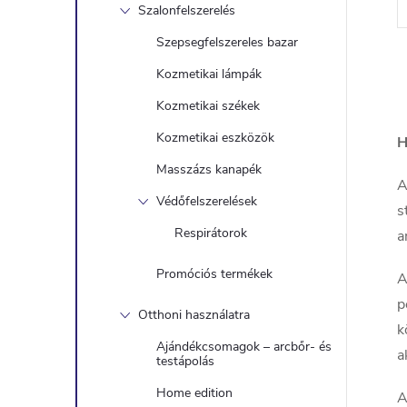
Szalonfelszerelés
Szepsegfelszereles bazar
Kozmetikai lámpák
Kozmetikai székek
i
Kozmetikai eszközök
H
Masszázs kanapék
A
t
Védőfelszerelések
s
Respirátorok
a
i
Promóciós termékek
A
p
r
Otthoni használatra
k
Ajándékcsomagok – arcbőr- és
a
testápolás
Home edition
A