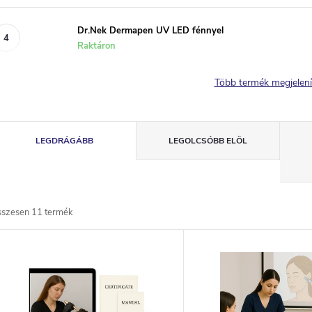
Dr.Nek Dermapen UV LED fénnyel
Raktáron
Több termék megjelen
T
LEGDRÁGÁBB
LEGOLCSÓBB ELÖL
e
r
sszesen
11
termék
m
T
é
e
k