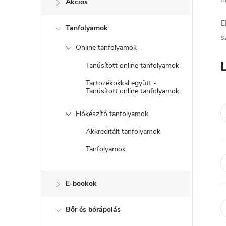
Akciós
a
E
Tanfolyamok
l
s
Online tanfolyamok
s
Tanúsított online tanfolyamok
ó
Tartozékokkal együtt -
Tanúsított online tanfolyamok
p
Előkészítő tanfolyamok
a
Akkreditált tanfolyamok
Tanfolyamok
n
e
E-bookok
l
Bőr és bőrápolás