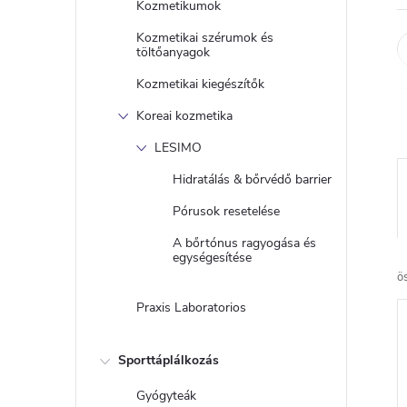
Kozmetikumok
Kozmetikai szérumok és
töltőanyagok
Kozmetikai kiegészítők
Koreai kozmetika
LESIMO
Hidratálás & bőrvédő barrier
Pórusok resetelése
A bőrtónus ragyogása és
egységesítése
ö
Praxis Laboratorios
Sporttáplálkozás
Gyógyteák