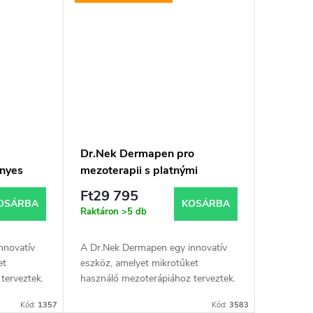
Dr.Nek Dermapen pro
ényes
mezoterapii s platnými
ban való
certifikáty pro použití v EU
Ft29 795
ngyenes
plus Dr.Nek Antiageing sérum
OSÁRBA
KOSÁRBA
Raktáron
>5 db
 PDRN-
ZDARMA
nnovatív
A Dr.Nek Dermapen egy innovatív
ikrotűs
et
eszköz, amelyet mikrotűket
n) 10 ml
terveztek.
használó mezoterápiához terveztek.
ró
A kezelés csökkenti az apró
Kód:
1357
Kód:
3583
t, hegeket
ráncokat, elszíneződéseket, hegeket