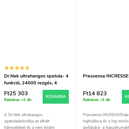
szérum 3% hialuronsavval, 30 ml.
és striákat....
Dr.Nek ultrahangos spatula- 4
Pressensa INCRESSE
funkció, 24000 rezgés, 4
program
Ft25 303
Ft14 823
KOSÁRBA
K
Raktáron
>5 db
Raktáron
>5 db
A Dr.Nek ultrahangos
Pressensa INCRESSEhajr
spatulaeltávolítja az elhalt
hajhullásra és a haj minő
hámsejteket és a nem kívánt
javítására- a hajszérumakt