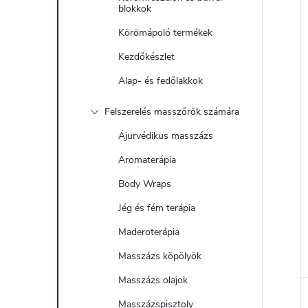
blokkok
Körömápoló termékek
Kezdőkészlet
j
Alap- és fedőlakkok
Felszerelés masszőrök számára
Ájurvédikus masszázs
Aromaterápia
Body Wraps
Jég és fém terápia
Maderoterápia
Masszázs köpölyök
Masszázs olajok
Masszázspisztoly