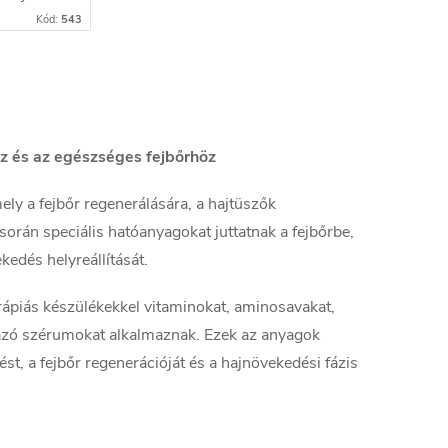
ának
Kód:
543
ő
z és az egészséges fejbőrhöz
ely a fejbőr regenerálására, a hajtüszők
során speciális hatóanyagokat juttatnak a fejbőrbe,
edés helyreállítását.
ápiás készülékekkel vitaminokat, aminosavakat,
mazó szérumokat alkalmaznak. Ezek az anyagok
st, a fejbőr regenerációját és a hajnövekedési fázis