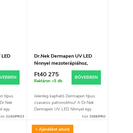
 LED
Dr.Nek Dermapen UV LED
fénnyel mezoterápiához,
érvényes EU tanúsítványokkal
Ft40 275
+ 1 db ingyenes Dr.Nek DNS
VEBBEN
BŐVEBBEN
Raktáron
>5 db
szérum PDRN-nel (lazac DNS)
– mezoterápiához és mikrotűs
n típus
Jelenleg kapható Dermapen típus
kezeléshez (dermapen) 10 ml
 Dr.Nek
csavaros patronokhoz! A Dr.Nek
l egy
Dermapen UV LED fénnyel egy
innovatív eszköz, amelyet
Kód:
2240/PRO3
Kód:
3588/PRO
mikronedlivel végzett
 amely...
mezoterápiához terveztek, amely...
+ Ajándékot adunk