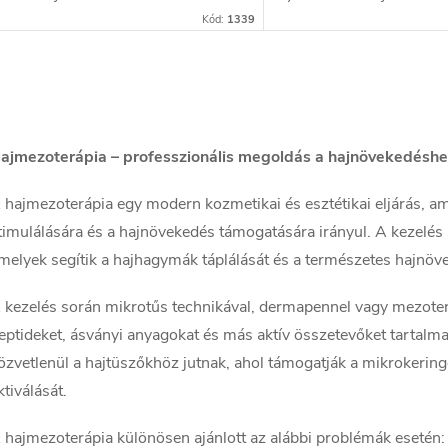
maradványokat, és a bőr pórusainak
hatóanyagok kombinációj
Kód:
1339
mélységéig képes tökéletes
köszönhetően a megfelel
hámlasztást végezni.
vérkeringést és a vér...
L
ajmezoterápia – professzionális megoldás a hajnövekedéshe
s
 hajmezoterápia egy modern kozmetikai és esztétikai eljárás, am
timulálására és a hajnövekedés támogatására irányul. A kezelés 
a
melyek segítik a hajhagymák táplálását és a természetes hajnövek
 kezelés során mikrotűs technikával, dermapennel vagy mezoter
eptideket, ásványi anyagokat és más aktív összetevőket tartal
özvetlenül a hajtüszőkhöz jutnak, ahol támogatják a mikrokeringé
á
ktiválását.
n
 hajmezoterápia különösen ajánlott az alábbi problémák esetén: