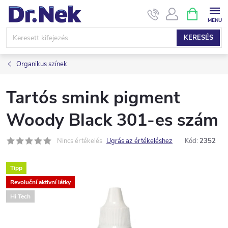
Ugrás
KOSÁR
a
fő
KERESÉS
tartalomhoz
Organikus színek
Tartós smink pigment
Woody Black 301-es szám
Nincs értékelés
Ugrás az értékeléshez
Kód:
2352
Tipp
Revoluční aktivní látky
Hi Tech