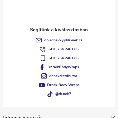
é
c
objednavky
@
dr-nek.cz
+420 734 246 686
+420 734 246 686
Dr.NekBodyWraps
dr.nekdistributor
Drnek Body Wraps
@dr.nek7
Informace pro vás