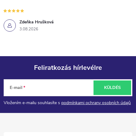
Zdeňka Hrušková
3.08.2026
Feliratkozás hírlevélre
L
E-mail
KÜLDÉS
á
Vložením e-mailu souhlasíte s
podmínkami ochrany osobních údajů
b
l