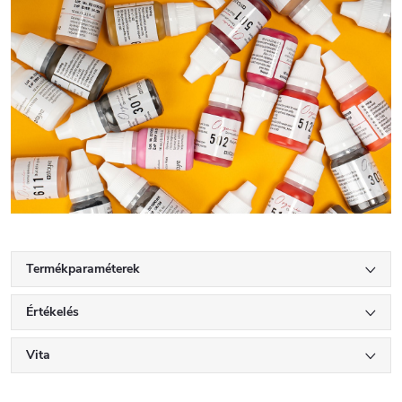
Termékparaméterek
Értékelés
Vita