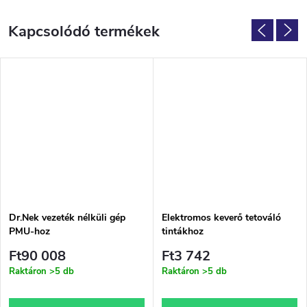
Kapcsolódó termékek
Dr.Nek vezeték nélküli gép
Elektromos keverő tetováló
PMU-hoz
tintákhoz
Ft90 008
Ft3 742
Raktáron
>5 db
Raktáron
>5 db