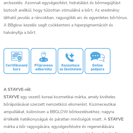
arckezelés. Azonnali egységesítést, hidratálást és bőrmegújítást
biztosít anélkül, hogy túlzottan stimulálná a bőrt. Az eredmény:
látható javulás a ráncokban, ragyogóbb arc és egyenletes bőrtónus.
A BBglow kezelés segít csökkenteni a hiperpigmentációt és
halványítja a bőrt.
A STAYVE-ről:
STAYVE
egy vezető koreai kozmetikai márka, amely kivételes
bőrápolásával szerzett nemzetközi elismerést. Kozmeceutikai
ampulláikat, különösen a BBGLOW bőrkezelésekhez, nagyra
értékelik hatékonyságuk és páratlan minőségük miatt. A
STAYVE
márka a bőr ragyogására, egységesítésére és regenerálására