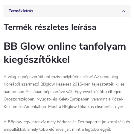
Termékleírás
Termék részletes leírása
BB Glow online tanfolyam
kiegészítőkkel
A világ legnépszerűbb intenzív mélybőrkezelése! Az eredetileg
Koreából származó BBglow kezelést 2015-ben fejlesztették ki, és
hamarosan Ázsiában népszerűvé vált. Egy évvel később elterjedt
Oroszországban, Nyugat- és Kelet-Európában, valamint a Közel-
Keleten és Amerikában. Most a BBglow tőlünk is elismerést nyer.
A BBglow egy intenzív mély bőrkezelés Dermaperrel (mikrotűzés) és
ampullákkal, amely több előnnyel jár, mint a legtöbb egyéb