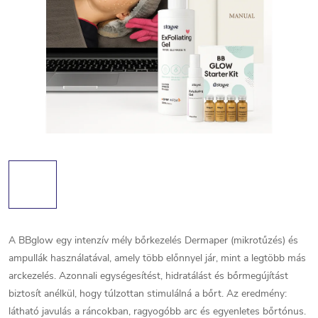
A BBglow egy intenzív mély bőrkezelés Dermaper (mikrotűzés) és
ampullák használatával, amely több előnnyel jár, mint a legtöbb más
arckezelés. Azonnali egységesítést, hidratálást és bőrmegújítást
biztosít anélkül, hogy túlzottan stimulálná a bőrt. Az eredmény:
látható javulás a ráncokban, ragyogóbb arc és egyenletes bőrtónus.