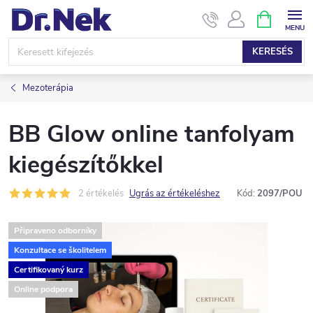
Ugrás
KOSÁR
a
fő
KERESÉS
tartalomhoz
Mezoterápia
BB Glow online tanfolyam
kiegészítőkkel
2 értékelés
Ugrás az értékeléshez
Kód:
2097/POU
Připraveno odborníky
Konzultace se školitelem
Certifikovaný kurz
Online podpora