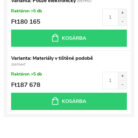
Varianta: Pouze elektronicky
2097/POU
Raktáron
>5 db
Ft180 165
KOSÁRBA
Varianta: Materiály v tištěné podobě
2097/MAT
Raktáron
>5 db
Ft187 678
KOSÁRBA