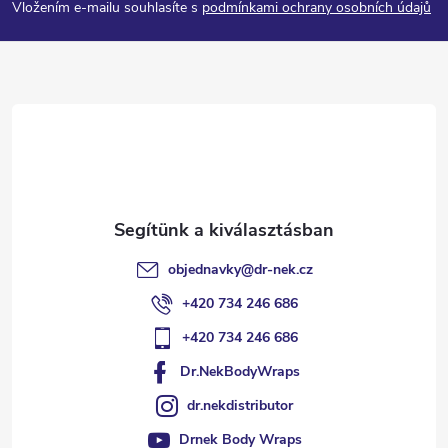
Vložením e-mailu souhlasíte s
podmínkami ochrany osobních údajů
b
l
é
c
objednavky
@
dr-nek.cz
+420 734 246 686
+420 734 246 686
Dr.NekBodyWraps
dr.nekdistributor
Drnek Body Wraps