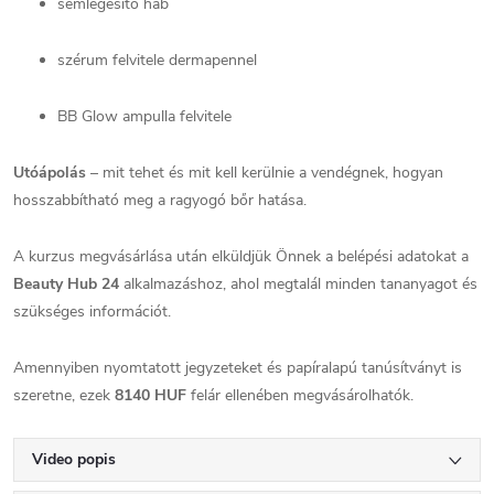
semlegesítő hab
szérum felvitele dermapennel
BB Glow ampulla felvitele
Utóápolás
– mit tehet és mit kell kerülnie a vendégnek, hogyan
hosszabbítható meg a ragyogó bőr hatása.
A kurzus megvásárlása után elküldjük Önnek a belépési adatokat a
Beauty Hub 24
alkalmazáshoz, ahol megtalál minden tananyagot és
szükséges információt.
Amennyiben nyomtatott jegyzeteket és papíralapú tanúsítványt is
szeretne, ezek
8140 HUF
felár ellenében megvásárolhatók.
Video popis