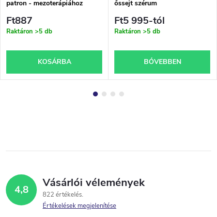
patron - mezoterápiához
őssejt szérum
Ft887
Ft5 995-tól
Raktáron
>5 db
Raktáron
>5 db
KOSÁRBA
BŐVEBBEN
Vásárlói vélemények
4,8
822 értékelés
Értékelések megjelenítése