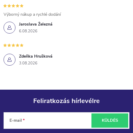
Výborný nákup a rychlé dodání
Jaroslava Železná
6.08.2026
Zdeňka Hrušková
3.08.2026
Feliratkozás hírlevélre
L
E-mail
KÜLDÉS
á