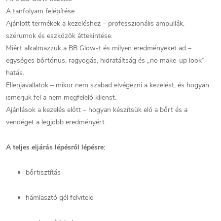
A tanfolyam felépítése
Ajánlott termékek a kezeléshez – professzionális ampullák,
szérumok és eszközök áttekintése.
Miért alkalmazzuk a BB Glow-t és milyen eredményeket ad –
egységes bőrtónus, ragyogás, hidratáltság és „no make-up look”
hatás.
Ellenjavallatok – mikor nem szabad elvégezni a kezelést, és hogyan
ismerjük fel a nem megfelelő klienst.
Ajánlások a kezelés előtt – hogyan készítsük elő a bőrt és a
vendéget a legjobb eredményért.
A teljes eljárás lépésről lépésre:
bőrtisztítás
hámlasztó gél felvitele