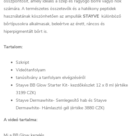
összpontosít, amely ideális a szép és ragyogó bőrre vágyó nők
számára. A természetes összetevők és a hatékony peptidek
használatának köszönhetően az ampullák
STAYVE
különböző
bőrtípusokra alkalmasak, beleértve az érett, ráncos és
hiperpigmentált bőrt is.
Tartalom:
Szkript
Videótanfolyam
tanúsítvány a tanfolyam elvégzéséről
Stayve BB Glow Starter Kit- kezdőkészlet 12 x 8 ml (értéke
3199 CZK)
Stayve Dermawhite- Semlegesítő hab és Stayve
Dermawhite- Hámlasztó gél (értéke 3880 CZK)
A videó tartalma:
Mi a BB Glow kezelés