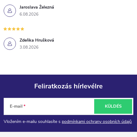
Jaroslava Železná
6.08.2026
Zdeňka Hrušková
3.08.2026
Feliratkozás hírlevélre
L
E-mail
KÜLDÉS
á
Vložením e-mailu souhlasíte s
podmínkami ochrany osobních údajů
b