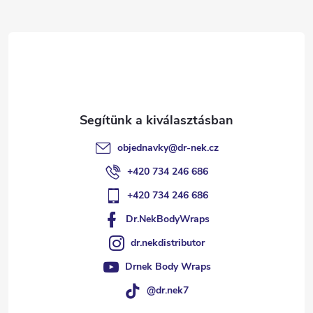
l
é
c
objednavky
@
dr-nek.cz
+420 734 246 686
+420 734 246 686
Dr.NekBodyWraps
dr.nekdistributor
Drnek Body Wraps
@dr.nek7