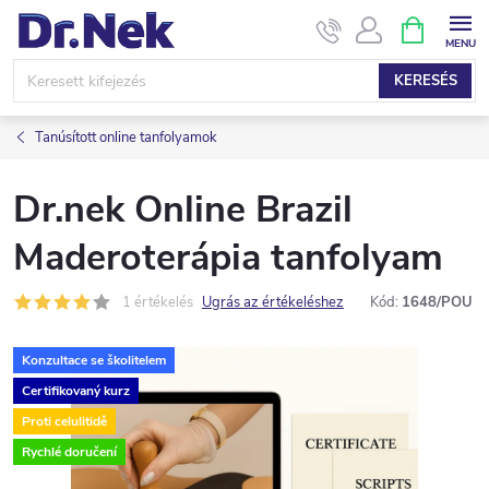
Ugrás
KOSÁR
a
fő
KERESÉS
tartalomhoz
Tanúsított online tanfolyamok
Dr.nek Online Brazil
Maderoterápia tanfolyam
1 értékelés
Ugrás az értékeléshez
Kód:
1648/POU
Konzultace se školitelem
Certifikovaný kurz
Proti celulitidě
Rychlé doručení