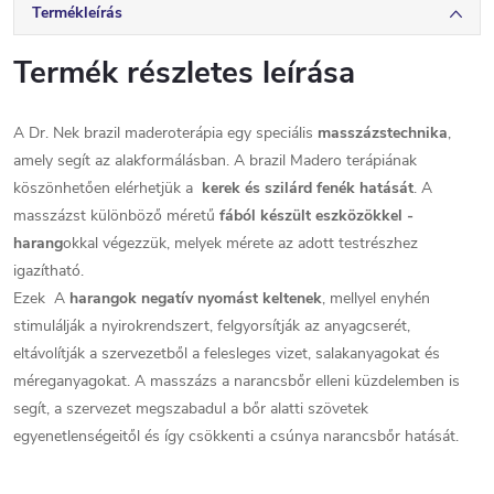
Termékleírás
Termék részletes leírása
A Dr. Nek brazil maderoterápia egy speciális
masszázstechnika
,
amely segít az alakformálásban. A brazil Madero terápiának
köszönhetően elérhetjük a
kerek és szilárd fenék hatását
. A
masszázst különböző méretű
fából készült eszközökkel -
harang
okkal végezzük, melyek mérete az adott testrészhez
igazítható.
Ezek
A
harangok negatív nyomást keltenek
, mellyel enyhén
stimulálják a nyirokrendszert, felgyorsítják az anyagcserét,
eltávolítják a szervezetből a felesleges vizet, salakanyagokat és
méreganyagokat. A masszázs a narancsbőr elleni küzdelemben is
segít, a szervezet megszabadul a bőr alatti szövetek
egyenetlenségeitől és így csökkenti a csúnya narancsbőr hatását.