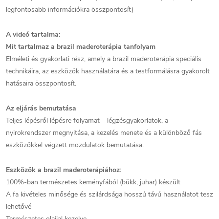
legfontosabb információkra összpontosít)
A videó tartalma:
Mit tartalmaz a brazil maderoterápia tanfolyam
Elméleti és gyakorlati rész, amely a brazil maderoterápia speciális
technikáira, az eszközök használatára és a testformálásra gyakorolt
hatásaira összpontosít.
Az eljárás bemutatása
Teljes lépésről lépésre folyamat – légzésgyakorlatok, a
nyirokrendszer megnyitása, a kezelés menete és a különböző fás
eszközökkel végzett mozdulatok bemutatása.
Eszközök a brazil maderoterápiához:
100%-ban természetes keményfából (bükk, juhar) készült
A fa kivételes minősége és szilárdsága hosszú távú használatot tesz
lehetővé
Természetes olajjal kezelve