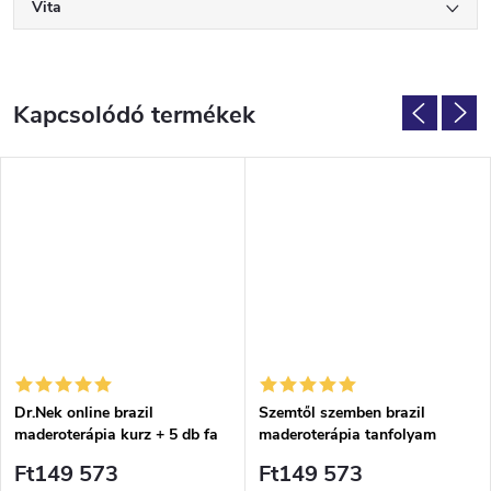
Vita
Kapcsolódó termékek
Dr.Nek online brazil
Szemtől szemben brazil
maderoterápia kurz + 5 db fa
maderoterápia tanfolyam
eszköz készlet + olaj – online
Ft149 573
Ft149 573
verzió