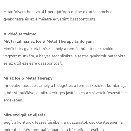
A tanfolyam hossza: 41 perc (átfogó online oktatás, amely a
gyakorlatra és az elméletre egyaránt összpontosít)
A videó tartalma:
Mit tartalmaz az Ice & Metal Therapy tanfolyam
Elméleti és gyakorlati rész, amely a fém és hűsítő eszközökkel
végzett munkára, a helyes technikákra, a testre gyakorolt hatásokra
és az utókezelésre összpontosít.
Mi az Ice & Metal Therapy
Innovatív módszer, amely a hideget és a fém eszközöket kombinálja
a bőr stimulálása, a mikrokeringés javítása és a szövetek feszesítése
érdekében.
Mire szolgál az eljárás
Segít a kontúrok feszesítésében, a duzzanatok csökkentésében, a
méregtelenítés támogatásában és a bőr felfrissítésében.