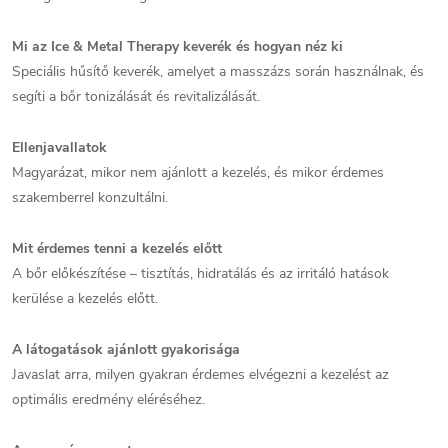
Mi az Ice & Metal Therapy keverék és hogyan néz ki
Speciális hűsítő keverék, amelyet a masszázs során használnak, és
segíti a bőr tonizálását és revitalizálását.
Ellenjavallatok
Magyarázat, mikor nem ajánlott a kezelés, és mikor érdemes
szakemberrel konzultálni.
Mit érdemes tenni a kezelés előtt
A bőr előkészítése – tisztítás, hidratálás és az irritáló hatások
kerülése a kezelés előtt.
A látogatások ajánlott gyakorisága
Javaslat arra, milyen gyakran érdemes elvégezni a kezelést az
optimális eredmény eléréséhez.