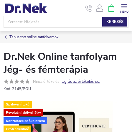
Ugrás
KOSÁR
a
fő
KERESÉS
tartalomhoz
Tanúsított online tanfolyamok
Dr.Nek Online tanfolyam
Jég- és fémterápia
Nincs értékelés
Ugrás az értékeléshez
Kód:
2145/POU
Spalování tuků
Revoluční aktivní látky
Konzultace se školitelem
Proti celulitidě