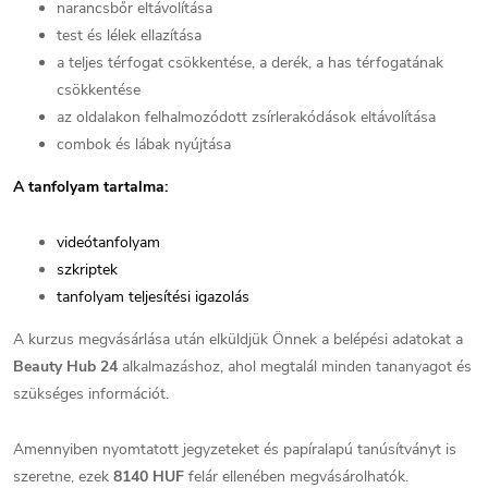
narancsbőr eltávolítása
test és lélek ellazítása
a teljes térfogat csökkentése, a derék, a has térfogatának
csökkentése
az oldalakon felhalmozódott zsírlerakódások eltávolítása
combok és lábak nyújtása
A tanfolyam tartalma:
videótanfolyam
szkriptek
tanfolyam teljesítési igazolás
A kurzus megvásárlása után elküldjük Önnek a belépési adatokat a
Beauty Hub 24
alkalmazáshoz, ahol megtalál minden tananyagot és
szükséges információt.
Amennyiben nyomtatott jegyzeteket és papíralapú tanúsítványt is
szeretne, ezek
8140 HUF
felár ellenében megvásárolhatók.