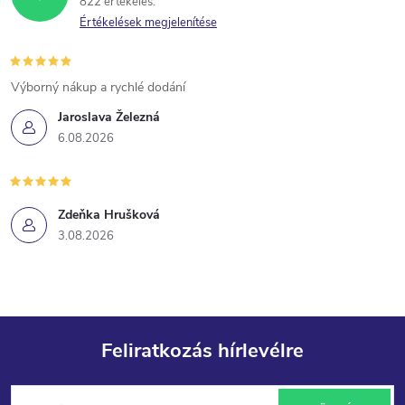
822 értékelés
Értékelések megjelenítése
Výborný nákup a rychlé dodání
Jaroslava Železná
6.08.2026
Zdeňka Hrušková
3.08.2026
Feliratkozás hírlevélre
L