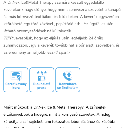
A Dr.Nek Ice&Metal Therapy számára készült egyedülálló
keverékünk nagy előnye, hogy nem szennyezi a szövetet a kanapén
és más környező textíliákon és felületeken. A keverék egyszerűen
letörölhető egy törölközővel , papírtörlő stb. Az ügyfél ezután
látható szennyeződések nélkül távozik.
TIPP:
Javasoljuk, hogy az eljárás után legfeljebb 24 óráig
zuhanyozzon. , így a keverék tovább hat a bőr alatti szövetben, és
az eredmény annál jobb lesz.</ span>
Miért működik a Dr.Nek Ice & Metal Therapy? A zsírsejtek
érzékenyebbek a hidegre, mint a környező szövetek. A hideg
károsítja a zsírsejteket, ami fokozatos lebomlásához és későbbi