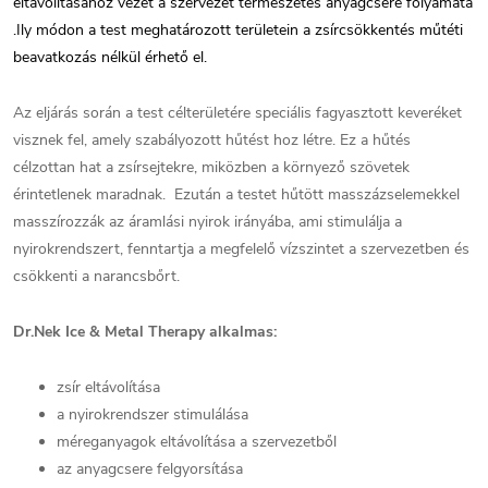
eltávolításához vezet a szervezet természetes anyagcsere folyamata
.Ily módon a test meghatározott területein a zsírcsökkentés műtéti
beavatkozás nélkül érhető el.
Az eljárás során a test célterületére speciális fagyasztott keveréket
visznek fel, amely szabályozott hűtést hoz létre. Ez a hűtés
célzottan hat a zsírsejtekre, miközben a környező szövetek
érintetlenek maradnak. Ezután a testet hűtött masszázselemekkel
masszírozzák az áramlási nyirok irányába, ami stimulálja a
nyirokrendszert, fenntartja a megfelelő vízszintet a szervezetben és
csökkenti a narancsbőrt.
Dr.Nek Ice & Metal Therapy alkalmas:
zsír eltávolítása
a nyirokrendszer stimulálása
méreganyagok eltávolítása a szervezetből
az anyagcsere felgyorsítása