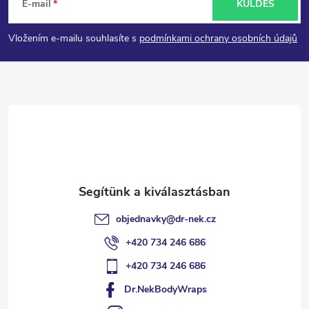
E-mail
KÜLDÉS
á
Vložením e-mailu souhlasíte s
podmínkami ochrany osobních údajů
b
l
é
c
objednavky
@
dr-nek.cz
+420 734 246 686
+420 734 246 686
Dr.NekBodyWraps