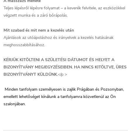
A masszázs menete
Teljes lépésről lépésre folyamat – a keverék felvitele, az eszközökkel
végzett munka és a záró bőrápolás.
Mit szabad és mit nem a kezelés után
Ajánlások az utóápoláshoz és irányelvek a kezelés hatásának
meghosszabbításához.
KÉRJÜK KITÖLTENI A SZÜLETÉSI DÁTUMOT ÉS HELYET A
BIZONYÍTVÁNY MEGJEGYZÉSEIBEN. HA NINCS KITÖLTVE, ÜRES
BIZONYÍTVÁNYT KÜLDÜNK.
</p >
Minden tanfolyam személyesen is zajlik Prágában és Pozsonyban,
emellett lehetőséget kínálunk a tanfolyamra közvetlenül az Ön
szalonjában.