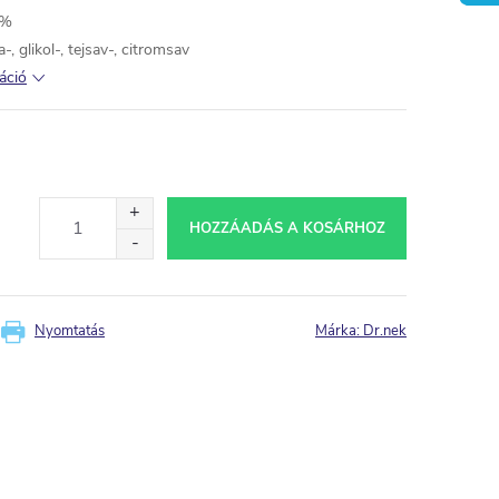
0%
 glikol-, tejsav-, citromsav
áció
HOZZÁADÁS A KOSÁRHOZ
Nyomtatás
Márka:
Dr.nek