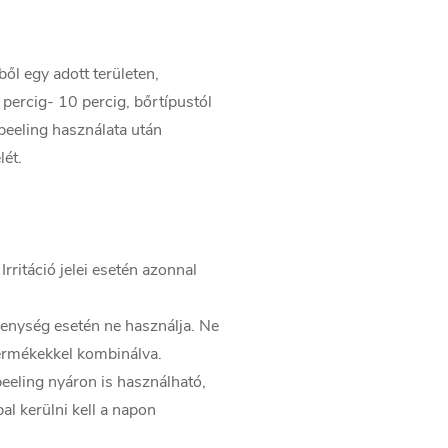
ől egy adott területen,
percig- 10 percig, bőrtípustól
 peeling használata után
lét.
Irritáció jelei esetén azonnal
enység esetén ne használja. Ne
termékekkel kombinálva.
peeling nyáron is használható,
pal kerülni kell a napon