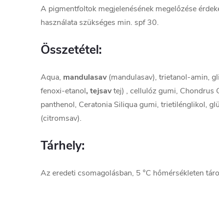
A pigmentfoltok megjelenésének megelőzése érdek
használata szükséges min. spf 30.
Összetétel:
Aqua,
mandulasav
(mandulasav), trietanol-amin, gl
fenoxi-etanol
, tejsav
tej) , cellulóz gumi, Chondrus 
panthenol, Ceratonia Siliqua gumi, trietilénglikol, g
(citromsav).
Tárhely:
Az eredeti csomagolásban, 5 °C hőmérsékleten táro