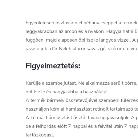
Egyenletesen oszlasson el néhány cseppet a termékb
leggyakrabban az arcon és a nyakon. Hagyja hatni 5 
függően, majd alaposan öblítse le langyos vízzel. A
javasoljuk a Dr.Nek hialuronsavas gél szérum felvite
Figyelmeztetés:
Kerülje a szembe jutást. Ne alkalmazza sérült bőrre. 
öblítse le és hagyja abba a használatát.
A termék bármely összetevőjével szembeni túlérzék
használjon kémiai hámlasztást retinolt tartalmazó 
A kémiai hámlasztást ősztől tavaszig javasoljuk. A 
de a felhordás előtt 7 nappal és a felvitel után 7 nap
tartózkodást.