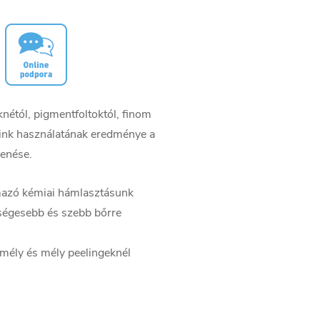
knétól, pigmentfoltoktól, finom
eink használatának eredménye a
enése.
mazó kémiai hámlasztásunk
ségesebb és szebb bőrre
mély és mély peelingeknél
.