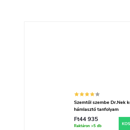
Szemtől szembe Dr.Nek k
hámlasztó tanfolyam
kiegészítőkkel
Ft44 935
KO
Raktáron
>5 db