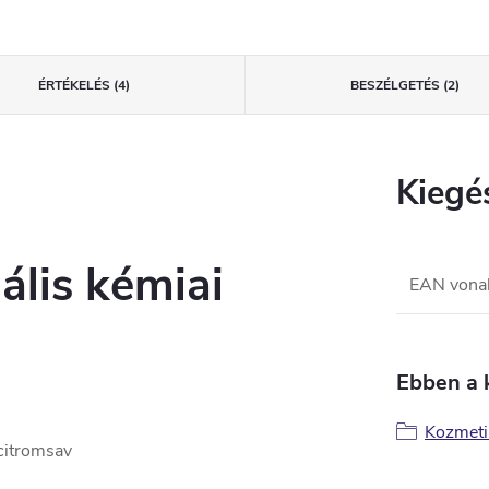
ÉRTÉKELÉS (4)
BESZÉLGETÉS (2)
Kiegé
ális kémiai
EAN vona
Ebben a 
Kozmet
 citromsav