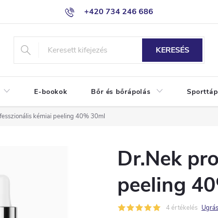
+420 734 246 686
KERESÉS
E-bookok
Bőr és bőrápolás
Sporttáp
fesszionális kémiai peeling 40% 30ml
Dr.Nek pro
peeling 4
4 értékelés
Ugrás