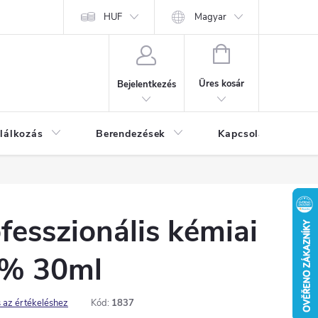
HUF
Magyar
KOSÁR
Üres kosár
Bejelentkezés
lálkozás
Berendezések
Kapcsolat
Bl
fesszionális kémiai
0% 30ml
 az értékeléshez
Kód:
1837