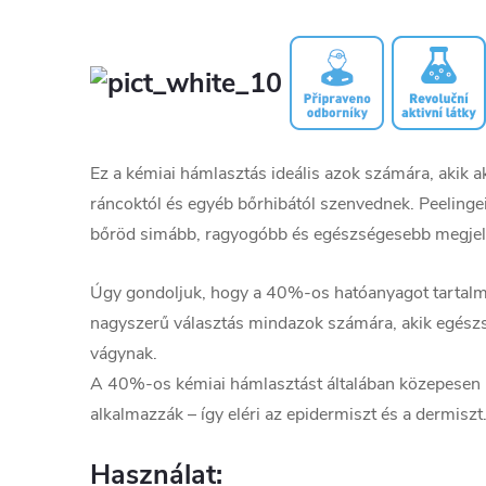
Ez a kémiai hámlasztás ideális azok számára, akik a
ráncoktól és egyéb bőrhibától szenvednek. Peeling
bőröd simább, ragyogóbb és egészségesebb megjel
Úgy gondoljuk, hogy a 40%-os hatóanyagot tartal
nagyszerű választás mindazok számára, akik egész
vágynak.
A 40%-os kémiai hámlasztást általában közepesen 
alkalmazzák – így eléri az epidermiszt és a dermiszt
Használat: