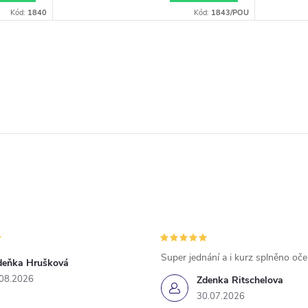
Kód:
1840
Kód:
1843/POU
Super jednání a i kurz splněno oč
deňka Hrušková
.08.2026
Zdenka Ritschelova
30.07.2026