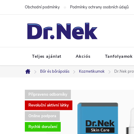
Ugrás
Obchodní podmínky
Podmínky ochrany osobních údajů
a
fő
tartalomhoz
Teljes ajánlat
Akciós
Tanfolyamok
Bőr és bőrápolás
Kozmetikumok
Dr.Nek pro
Kezdőlap
Připraveno odborníky
Revoluční aktivní látky
Online podpora
Rychlé doručení