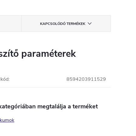
KAPCSOLÓDÓ TERMÉKEK
szítő paraméterek
lkód
:
8594203911529
kategóriában megtalálja a terméket
ikumok