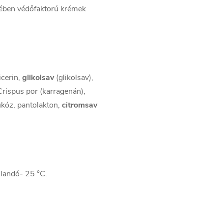
ében védőfaktorú krémek
icerin,
glikolsav
(glikolsav),
Crispus por (karragenán),
lükóz, pantolakton,
citromsav
landó- 25 °C.