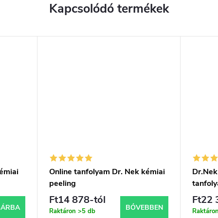
Kapcsolódó termékek
émiai
Online tanfolyam Dr. Nek kémiai
Dr.Nek 
peeling
tanfol
Ft14 878-tól
Ft22 
SÁRBA
BŐVEBBEN
Raktáron
>5 db
Raktáro