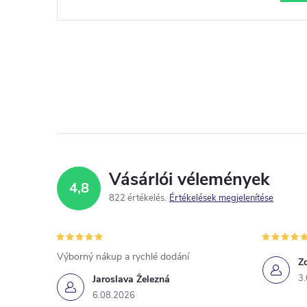
Vásárlói vélemények
4,8
822 értékelés
Értékelések megjelenítése
Výborný nákup a rychlé dodání
Z
3
Jaroslava Železná
6.08.2026