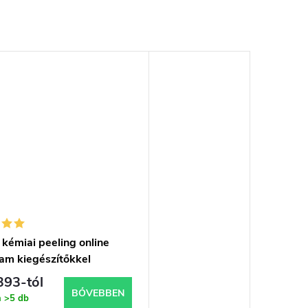
kémiai peeling online
yam kiegészítőkkel
393-tól
BŐVEBBEN
n
>5 db