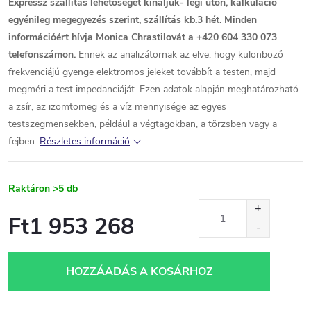
Expressz szállítás lehetőségét kínáljuk- légi úton, kalkuláció
egyénileg megegyezés szerint, szállítás kb.3 hét. Minden
információért hívja Monica Chrastilovát a +420 604 330 073
telefonszámon.
Ennek az analizátornak az elve, hogy különböző
frekvenciájú gyenge elektromos jeleket továbbít a testen, majd
megméri a test impedanciáját. Ezen adatok alapján meghatározható
a zsír, az izomtömeg és a víz mennyisége az egyes
testszegmensekben, például a végtagokban, a törzsben vagy a
fejben.
Részletes információ
Raktáron
>5 db
Ft1 953 268
Egységár:
HOZZÁADÁS A KOSÁRHOZ