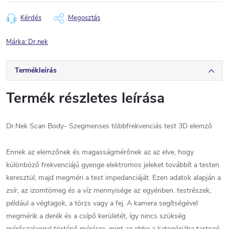
Kérdés
Megosztás
Márka:
Dr.nek
Termékleírás
Termék részletes leírása
Dr.Nek Scan Body
-
Szegmenses többfrekvenciás test 3D elemző
Ennek az elemzőnek és magasságmérőnek az az elve, hogy
különböző frekvenciájú gyenge elektromos jeleket továbbít a testen
keresztül, majd megméri a test impedanciáját. Ezen adatok alapján a
zsír, az izomtömeg és a víz mennyisége az egyénben. testrészek,
például a végtagok, a törzs vagy a fej. A kamera segítségével
megmérik a derék és a csípő kerületét, így nincs szükség
mérőszalaggal történő mérésre, mint az ebbe a kategóriába tartozó