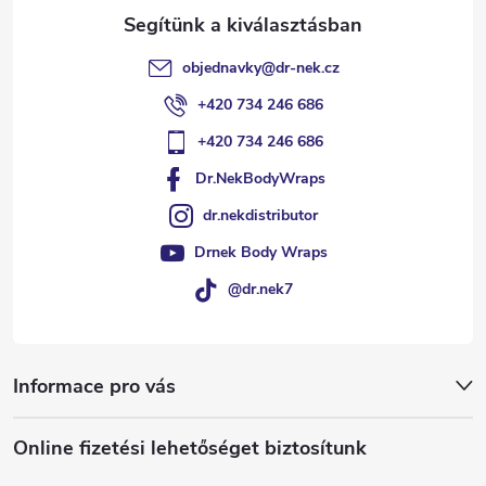
objednavky
@
dr-nek.cz
+420 734 246 686
+420 734 246 686
Dr.NekBodyWraps
dr.nekdistributor
Drnek Body Wraps
@dr.nek7
Informace pro vás
Online fizetési lehetőséget biztosítunk