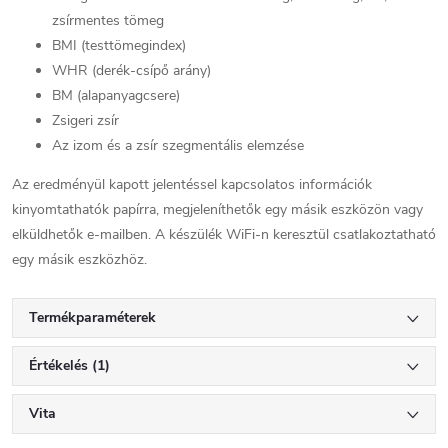
zsírmentes tömeg
BMI (testtömegindex)
WHR (derék-csípő arány)
BM (alapanyagcsere)
Zsigeri zsír
Az izom és a zsír szegmentális elemzése
Az eredményül kapott jelentéssel kapcsolatos információk
kinyomtathatók papírra, megjeleníthetők egy másik eszközön vagy
elküldhetők e-mailben. A készülék WiFi-n keresztül csatlakoztatható
egy másik eszközhöz.
Termékparaméterek
Értékelés (1)
Vita