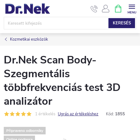
Ugrás
KOSÁR
a
fő
KERESÉS
tartalomhoz
Kozmetikai eszközök
Dr.Nek Scan Body-
Szegmentális
többfrekvenciás test 3D
analizátor
1 értékelés
Ugrás az értékeléshez
Kód:
1855
Připraveno odborníky
Online podpora